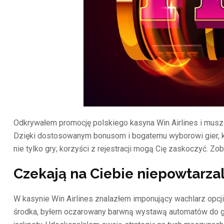
Odkrywałem promocję polskiego kasyna Win Airlines i muszę
Dzięki dostosowanym bonusom i bogatemu wyborowi gier, ka
nie tylko gry; korzyści z rejestracji mogą Cię zaskoczyć. Zo
Czekają na Ciebie niepowtarzal
W kasynie Win Airlines znalazłem imponujący wachlarz opcji
środka, byłem oczarowany barwną wystawą automatów do gry