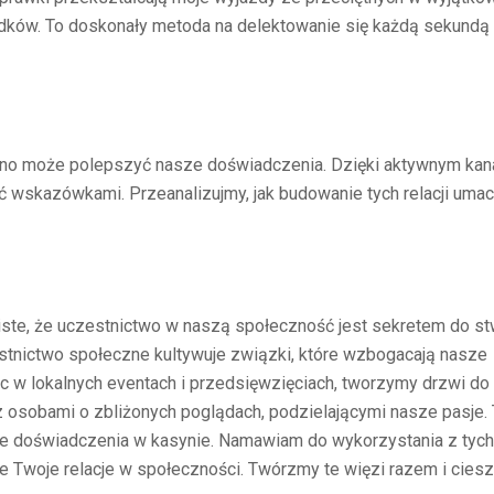
odków. To doskonały metoda na delektowanie się każdą sekundą 
Casino może polepszyć nasze doświadczenia. Dzięki aktywnym ka
wskazówkami. Przeanalizujmy, jak budowanie tych relacji umac
wiste, że uczestnictwo w naszą społeczność jest sekretem do s
estnictwo społeczne kultywuje związki, które wzbogacają nasze
c w lokalnych eventach i przedsięwzięciach, tworzymy drzwi d
 osobami o zbliżonych poglądach, podzielającymi nasze pasje. 
ze doświadczenia w kasynie. Namawiam do wykorzystania z tych
że Twoje relacje w społeczności. Twórzmy te więzi razem i cies