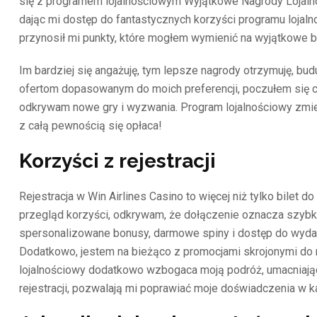
się z programem lojalnościowym Wyjątkowe Nagrody Lojaln
dając mi dostęp do fantastycznych korzyści programu lojal
przynosił mi punkty, które mogłem wymienić na wyjątkowe 
Im bardziej się angażuję, tym lepsze nagrody otrzymuję, b
ofertom dopasowanym do moich preferencji, poczułem się ce
odkrywam nowe gry i wyzwania. Program lojalnościowy zmie
z całą pewnością się opłaca!
Korzyści z rejestracji
Rejestracja w Win Airlines Casino to więcej niż tylko bilet 
przegląd korzyści, odkrywam, że dołączenie oznacza szybki 
spersonalizowane bonusy, darmowe spiny i dostęp do wydar
Dodatkowo, jestem na bieżąco z promocjami skrojonymi do m
lojalnościowy dodatkowo wzbogaca moją podróż, umacniając
rejestracji, pozwalają mi poprawiać moje doświadczenia w ka