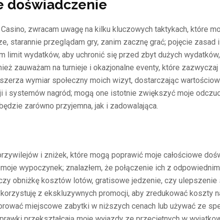
je doświadczenie
s Casino, zwracam uwagę na kilku kluczowych taktykach, które 
e, starannie przeglądam gry, zanim zacznę grać; pojęcie zasad i
 limit wydatków, aby uchronić się przed zbyt dużych wydatków
eż zauważam na turnieje i okazjonalne eventy, które zazwyczaj 
oszerza wymiar społeczny moich wizyt, dostarczając wartościo
i i systemów nagród; mogą one istotnie zwiększyć moje odczuci
będzie zarówno przyjemna, jak i zadowalająca.
 przywilejów i zniżek, które mogą poprawić moje całościowe doś
moje wypoczynek; znalazłem, że połączenie ich z odpowiednim
czy obniżkę kosztów lotów, gratisowe jedzenie, czy ulepszenie
ykorzystuję z ekskluzywnych promocji, aby zredukować koszty n
lorować miejscowe zabytki w niższych cenach lub używać ze spe
prawki przekształcają moje wyjazdy ze przeciętnych w wyjątko