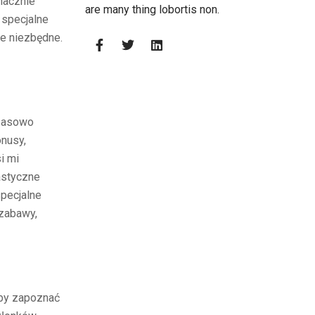
nacznie
are many thing lobortis non.
 specjalne
ie niezbędne.
czasowo
onusy,
i mi
astyczne
specjalne
 zabawy,
aby zapoznać