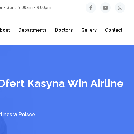
n - Sun:
9.00am - 9.00pm
bout
Departments
Doctors
Gallery
Contact
 Ofert Kasyna Win Airline
rlines w Polsce