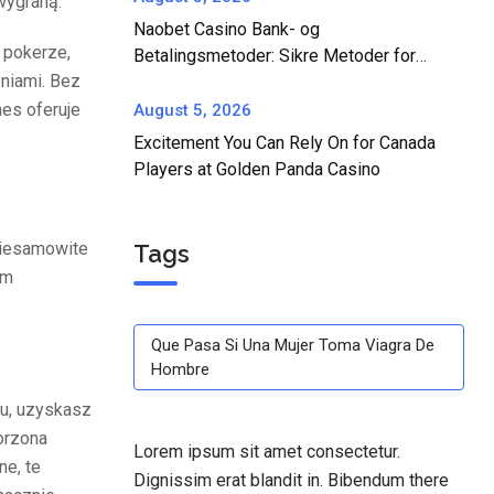
wygraną.
Naobet Casino Bank- og
i pokerze,
Betalingsmetoder: Sikre Metoder for
eniami. Bez
Norge
nes oferuje
August 5, 2026
Excitement You Can Rely On for Canada
Players at Golden Panda Casino
niesamowite
Tags
am
Que Pasa Si Una Mujer Toma Viagra De
Hombre
iu, uzyskasz
orzona
Lorem ipsum sit amet consectetur.
ne, te
Dignissim erat blandit in. Bibendum there