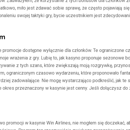
ów. Zauważyłem, że korzystanie z tych bonusów dla członków z
tkowo, miło jest zdawać sobie sprawę, że często pojawiają się
onaleniu swojej taktyki gry, bycie uczestnikiem jest zdecydowan
em
te promocje dostępne wyłącznie dla członków. Te ograniczone 
oje wrażenia z gry. Lubię to, jak kasyno proponuje sezonowe b
ywanie z tych szans, które zwiększają moją rozgrywkę, przynos
ym, ograniczonym czasowo wydarzeniu, które proponowało fant
ziej zadowalające. Nie mogę wystarczająco podkreślić, jak te 
e okres przeznaczony w kasynie jest cenny. Jeśli dołączysz do
wo promocji w kasynie Win Airlines, nie mogłem się doczekać, 