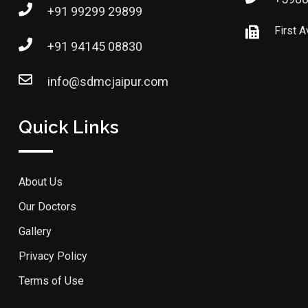
+91 99299 29899
First 
+91 94145 08830
info@sdmcjaipur.com
Quick Links
About Us
Our Doctors
Gallery
Privacy Policy
Terms of Use