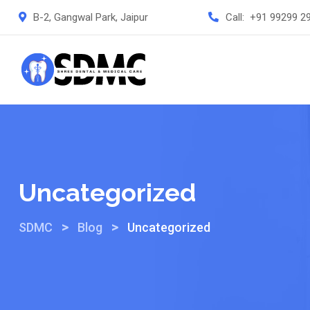
B-2, Gangwal Park, Jaipur
Call:
+91 99299 2
Uncategorized
>
>
SDMC
Blog
Uncategorized