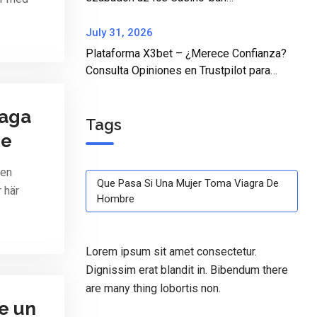
Magyarországon
July 31, 2026
Plataforma X3bet – ¿Merece Confianza?
Consulta Opiniones en Trustpilot para
España
Saga
Tags
ge
gen
Que Pasa Si Una Mujer Toma Viagra De
 här
Hombre
Lorem ipsum sit amet consectetur.
Dignissim erat blandit in. Bibendum there
are many thing lobortis non.
le un