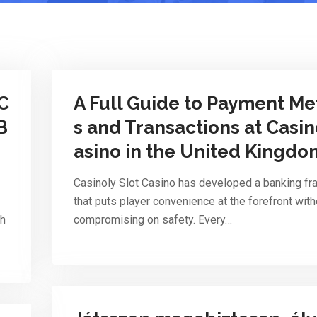
C
A Full Guide to Payment M
B
s and Transactions at Casin
asino in the United Kingdo
Casinoly Slot Casino has developed a banking f
that puts player convenience at the forefront with
ch
compromising on safety. Every…