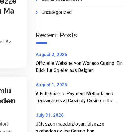
vezze
n Ma
Uncategorized
Recent Posts
el. Az
August 2, 2026
Offizielle Website von Wonaco Casino: Ein
Blick für Spieler aus Belgien
August 1, 2026
miu
A Full Guide to Payment Methods and
eden
Transactions at Casinoly Casino in the
United Kingdom
July 31, 2026
stort
Játsszon magabiztosan, élvezze
szabadon az Ice Casino-ban
ar med