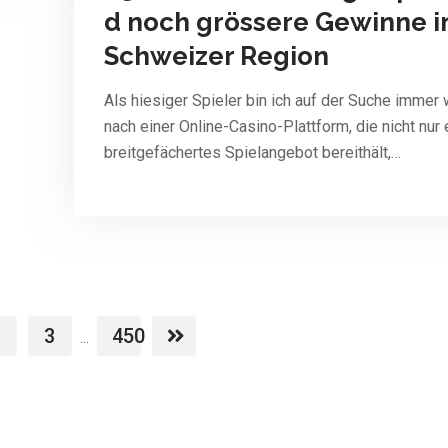
d noch grössere Gewinne i
Schweizer Region
Als hiesiger Spieler bin ich auf der Suche immer
nach einer Online-Casino-Plattform, die nicht nur 
breitgefächertes Spielangebot bereithält,…
3
450
...