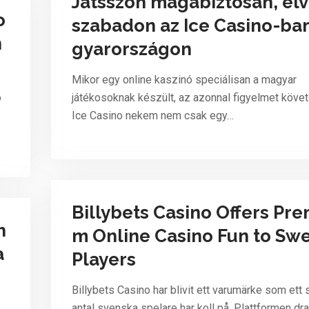
Játsszon magabiztosan, él
o
szabadon az Ice Casino-ba
n
gyarországon
Mikor egy online kaszinó speciálisan a magyar
o
játékosoknak készült, az azonnal figyelmet követ
Ice Casino nekem nem csak egy…
Billybets Casino Offers Pre
h
m Online Casino Fun to Sw
a
Players
Billybets Casino har blivit ett varumärke som ett 
antal svenska spelare har koll på. Plattformen dr