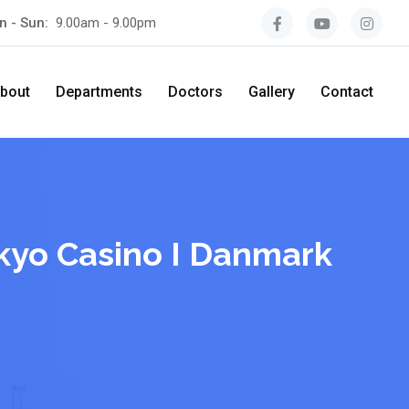
n - Sun:
9.00am - 9.00pm
bout
Departments
Doctors
Gallery
Contact
okyo Casino I Danmark