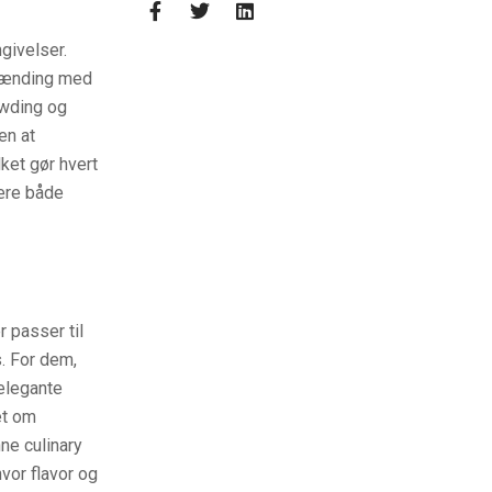
givelser.
spænding med
owding og
en at
ket gør hvert
fære både
 passer til
. For dem,
 elegante
et om
ne culinary
vor flavor og