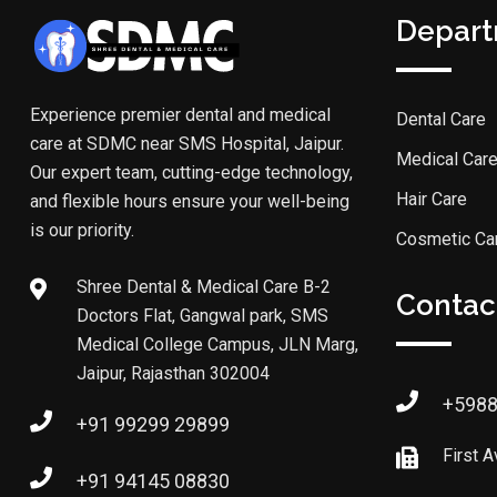
Depar
Experience premier dental and medical
Dental Care
care at SDMC near SMS Hospital, Jaipur.
Medical Car
Our expert team, cutting-edge technology,
Hair Care
and flexible hours ensure your well-being
is our priority.
Cosmetic Ca
Shree Dental & Medical Care B-2
Contact
Doctors Flat, Gangwal park, SMS
Medical College Campus, JLN Marg,
Jaipur, Rajasthan 302004
+598
+91 99299 29899
First 
+91 94145 08830