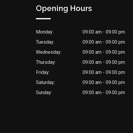
Opening Hours
Monday:
09:00 am - 09.00 pm
Tuesday:
09:00 am - 09.00 pm
Wednesday:
09:00 am - 09.00 pm
Thursday:
09:00 am - 09.00 pm
Friday:
09:00 am - 09.00 pm
Saturday:
09:00 am - 09.00 pm
Sunday:
09:00 am - 09.00 pm