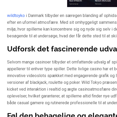
wildtoyko
i Danmark tilbyder en særegen blanding af ophidsel
efter en uformel atmosfære. Med sit omhyggeligt sammensatt
miljø, hvor spillerne kan koncentrere sig og nyde sig selv 
besøgende til at undersøge, hvad der får dette sted til at skil
Udforsk det fascinerende udval
Selvom mange casinoer tilbyder et omfattende udvalg af spil
appellerer til enhver type spiller. Dette livlige casino har et
innovative videoslots spækket med engagerende grafik og ly
versioner af blackjack, roulette og poker. Wild Tokyo præse
kicket ved interaktion i realtid og ægte casinoatmosfære dir
oplevelser, hvilket garanterer, at spillerne altid finder nye u
både casual gamere og rutinerede professionelle til at und
Føl den behagelige og elegan