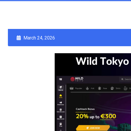
March 24, 2026