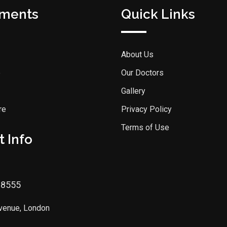
tments
Quick Links
About Us
e
Our Doctors
Gallery
re
Privacy Policy
Terms of Use
 Info
88555
Avenue, London