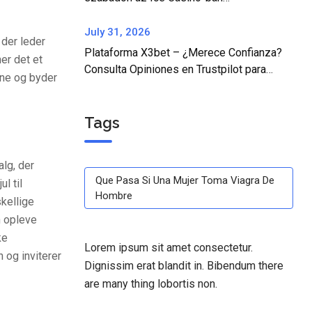
Magyarországon
July 31, 2026
 der leder
Plataforma X3bet – ¿Merece Confianza?
er det et
Consulta Opiniones en Trustpilot para
ene og byder
España
Tags
lg, der
Que Pasa Si Una Mujer Toma Viagra De
l til
Hombre
kellige
n opleve
ke
Lorem ipsum sit amet consectetur.
n og inviterer
Dignissim erat blandit in. Bibendum there
are many thing lobortis non.