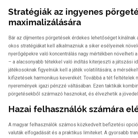
Stratégiák az ingyenes pörget
maximalizálására
Bár az díjmentes pörgetések érdekes lehetőséget kínálnak a
okos stratégiákat kell alkalmazniuk a siker esélyeinek növ
nyerőgépekre való koncentrálás nagy mértékben növelheti a
– a alacsonyabb tétekkel való indítás kiterjeszti a játszás
játékosoknak figyelniük kell a játék volatilitására; a mérséke
kifizetések harmonikus keverékét. Továbbá a tét feltétele
nyeremények igazi pénzzé váltásában. Ezen taktikák kombin
pörgetésekből származó hasznokat, és élvezhetik a jövede
Hazai felhasználók számára elé
A magyar felhasználók számos közkedvelt befizetési opciót 
valuták elfogadását és a praktikus limiteket. A gyorsabb t