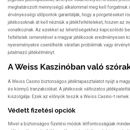
meghatározott mennyiségű alkalommal meg kell forgatniuk a
érvényességi időpontok garantálják, hogy a pörgetéseket rög
játékosoknak át kell nézniük a játékfeltételeket, hiszen a
vonatkoznak. Az ezekkel az lehetőségekhez kapcsolódó bef
feltételek ismeretével a magyar játékosok eredményesen kö
nyereményekre cserélhetik váratlan problémák vagy érvényte
jutalmazó játékélményt.
A Weiss Kaszinóban való szóra
A Weiss Casino biztonságos játéktapasztalatot nyújt a magy
és könnyű tranzakciókat. A játékosok változatos játékpalettá
kiszolgálja. Ezek az előnyök teszik a Weiss Casino-t remek
Védett fizetési opciók
Mivel a biztonságos fizetési módok létfontosságúak minden