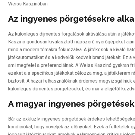
Weiss Kaszinóban.
Az ingyenes pörgetésekre alkal
Az különleges díjmentes forgatások aktiválása után a játéko
Kaszinó gondosan kiválasztott népszerű nyerőgépeket ajánl,
mind a modern témákra fókuszálva. A játékosok a kiváló haté
játékautomatákat és a kedvelők kedvelt brand játékait. Ez a
ami megfelel a preferenciáinak. A Weiss Kaszinó gyakran friss
ezeket a a specifikus játékokat célozza meg, a játékterem 
biztosít. A hazai felhasználóknak érdemes megvizsgálniuk 
különleges díjmentes pörgetéseket, és már a elejétől kezd
A magyar ingyenes pörgetések 
Bár az exkluzív ingyenes pörgetések érdekes lehetőségeket 
kondíciókat, hogy növeljék az előnyöket. Ezek a feltételek
jogosult játéktípusokat, amelyek valamennyien kritikus jele