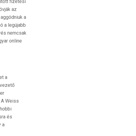
tott fizetési
óvják az
 aggódniuk a
nó a legújabb
ekvés nemcsak
gyar online
et a
 vezető
ker
. A Weiss
 hobbi
sra és
y a