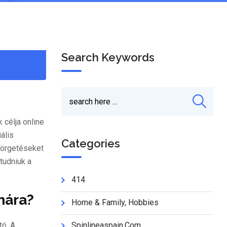
Search Keywords
célja online
ális
Categories
 pörgetéseket
tudniuk a
414
mára?
Home & Family, Hobbies
tó. A
Spinlineaspain.com