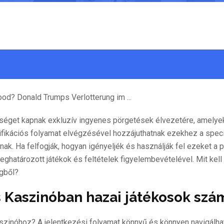
séget kapnak exkluzív ingyenes pörgetések élvezetére, amelyek 
ifikációs folyamat elvégzésével hozzájuthatnak ezekhez a speci
ak. Ha felfogják, hogyan igényeljék és használják fel ezeket a
határozott játékok és feltételek figyelembevételével. Mit kell 
égből?
 Kaszinóban hazai játékosok szá
szinóhoz? A jelentkezési folyamat könnyű és könnyen navigálha