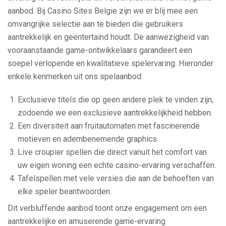
aanbod. Bij Casino Sites Belgie zijn we er blij mee een
omvangrijke selectie aan te bieden die gebruikers
aantrekkelijk en geëntertaind houdt. De aanwezigheid van
vooraanstaande game-ontwikkelaars garandeert een
soepel verlopende en kwalitatieve spelervaring. Hieronder
enkele kenmerken uit ons spelaanbod:
Exclusieve titels die op geen andere plek te vinden zijn,
zodoende we een exclusieve aantrekkelijkheid hebben.
Een diversiteit aan fruitautomaten met fascinerende
motieven en adembenemende graphics.
Live croupier spellen die direct vanuit het comfort van
uw eigen woning een echte casino-ervaring verschaffen.
Tafelspellen met vele versies die aan de behoeften van
elke speler beantwoorden.
Dit verbluffende aanbod toont onze engagement om een
aantrekkelijke en amuserende game-ervaring