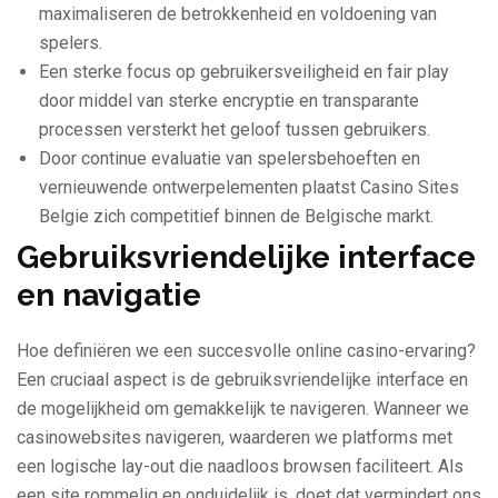
maximaliseren de betrokkenheid en voldoening van
spelers.
Een sterke focus op gebruikersveiligheid en fair play
door middel van sterke encryptie en transparante
processen versterkt het geloof tussen gebruikers.
Door continue evaluatie van spelersbehoeften en
vernieuwende ontwerpelementen plaatst Casino Sites
Belgie zich competitief binnen de Belgische markt.
Gebruiksvriendelijke interface
en navigatie
Hoe definiëren we een succesvolle online casino-ervaring?
Een cruciaal aspect is de gebruiksvriendelijke interface en
de mogelijkheid om gemakkelijk te navigeren. Wanneer we
casinowebsites navigeren, waarderen we platforms met
een logische lay-out die naadloos browsen faciliteert. Als
een site rommelig en onduidelijk is, doet dat vermindert ons