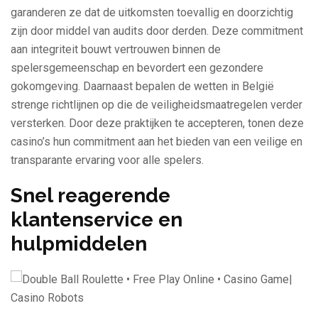
garanderen ze dat de uitkomsten toevallig en doorzichtig
zijn door middel van audits door derden. Deze commitment
aan integriteit bouwt vertrouwen binnen de
spelersgemeenschap en bevordert een gezondere
gokomgeving. Daarnaast bepalen de wetten in België
strenge richtlijnen op die de veiligheidsmaatregelen verder
versterken. Door deze praktijken te accepteren, tonen deze
casino’s hun commitment aan het bieden van een veilige en
transparante ervaring voor alle spelers.
Snel reagerende
klantenservice en
hulpmiddelen