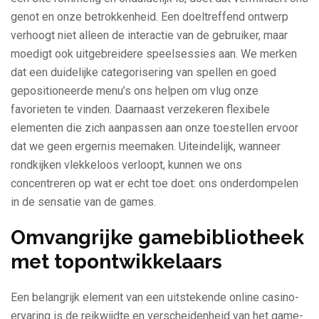
genot en onze betrokkenheid. Een doeltreffend ontwerp
verhoogt niet alleen de interactie van de gebruiker, maar
moedigt ook uitgebreidere speelsessies aan. We merken
dat een duidelijke categorisering van spellen en goed
gepositioneerde menu’s ons helpen om vlug onze
favorieten te vinden. Daarnaast verzekeren flexibele
elementen die zich aanpassen aan onze toestellen ervoor
dat we geen ergernis meemaken. Uiteindelijk, wanneer
rondkijken vlekkeloos verloopt, kunnen we ons
concentreren op wat er echt toe doet: ons onderdompelen
in de sensatie van de games.
Omvangrijke gamebibliotheek
met topontwikkelaars
Een belangrijk element van een uitstekende online casino-
ervaring is de reikwijdte en verscheidenheid van het game-