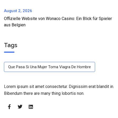
August 2, 2026
Offizielle Website von Wonaco Casino: Ein Blick für Spieler
aus Belgien
Tags
Que Pasa Si Una Mujer Toma Viagra De Hombre
Lorem ipsum sit amet consectetur. Dignissim erat blandit in.
Bibendum there are many thing lobortis non.