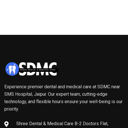
Experience premier dental and medical care at SDMC near
SMS Hospital, Jaipur. Our expert team, cutting-edge
technology, and flexible hours ensure your well-being is our
priority.
Shree Dental & Medical Care B-2 Doctors Flat,