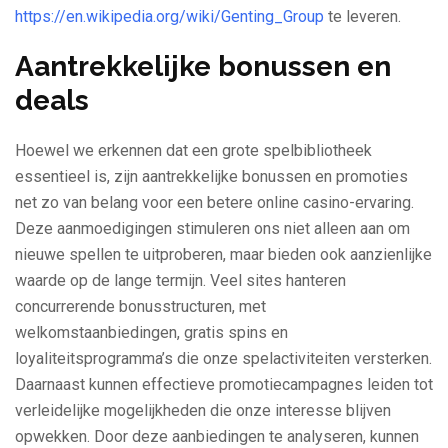
https://en.wikipedia.org/wiki/Genting_Group
te leveren.
Aantrekkelijke bonussen en
deals
Hoewel we erkennen dat een grote spelbibliotheek
essentieel is, zijn aantrekkelijke bonussen en promoties
net zo van belang voor een betere online casino-ervaring.
Deze aanmoedigingen stimuleren ons niet alleen aan om
nieuwe spellen te uitproberen, maar bieden ook aanzienlijke
waarde op de lange termijn. Veel sites hanteren
concurrerende bonusstructuren, met
welkomstaanbiedingen, gratis spins en
loyaliteitsprogramma’s die onze spelactiviteiten versterken.
Daarnaast kunnen effectieve promotiecampagnes leiden tot
verleidelijke mogelijkheden die onze interesse blijven
opwekken. Door deze aanbiedingen te analyseren, kunnen