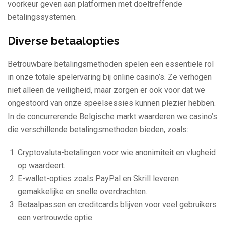
voorkeur geven aan platformen met doeltreffende
betalingssystemen.
Diverse betaalopties
Betrouwbare betalingsmethoden spelen een essentiële rol
in onze totale spelervaring bij online casino’s. Ze verhogen
niet alleen de veiligheid, maar zorgen er ook voor dat we
ongestoord van onze speelsessies kunnen plezier hebben.
In de concurrerende Belgische markt waarderen we casino’s
die verschillende betalingsmethoden bieden, zoals:
Cryptovaluta-betalingen voor wie anonimiteit en vlugheid
op waardeert.
E-wallet-opties zoals PayPal en Skrill leveren
gemakkelijke en snelle overdrachten.
Betaalpassen en creditcards blijven voor veel gebruikers
een vertrouwde optie.