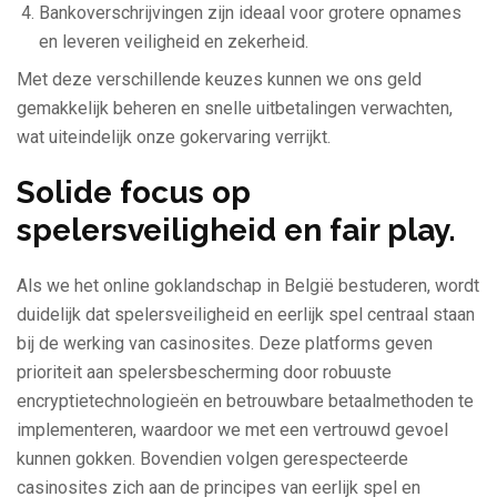
Bankoverschrijvingen zijn ideaal voor grotere opnames
en leveren veiligheid en zekerheid.
Met deze verschillende keuzes kunnen we ons geld
gemakkelijk beheren en snelle uitbetalingen verwachten,
wat uiteindelijk onze gokervaring verrijkt.
Solide focus op
spelersveiligheid en fair play.
Als we het online goklandschap in België bestuderen, wordt
duidelijk dat spelersveiligheid en eerlijk spel centraal staan
bij de werking van casinosites. Deze platforms geven
prioriteit aan spelersbescherming door robuuste
encryptietechnologieën en betrouwbare betaalmethoden te
implementeren, waardoor we met een vertrouwd gevoel
kunnen gokken. Bovendien volgen gerespecteerde
casinosites zich aan de principes van eerlijk spel en