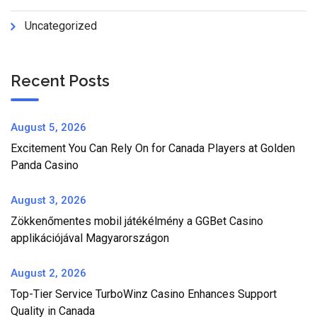
Uncategorized
Recent Posts
August 5, 2026
Excitement You Can Rely On for Canada Players at Golden
Panda Casino
August 3, 2026
Zökkenőmentes mobil játékélmény a GGBet Casino
applikációjával Magyarországon
August 2, 2026
Top-Tier Service TurboWinz Casino Enhances Support
Quality in Canada