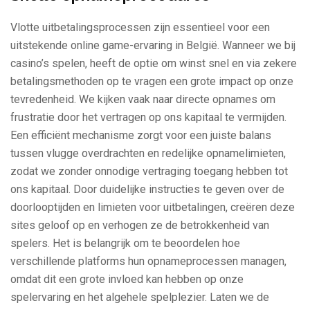
Vlotte uitbetalingsprocessen zijn essentieel voor een
uitstekende online game-ervaring in België. Wanneer we bij
casino’s spelen, heeft de optie om winst snel en via zekere
betalingsmethoden op te vragen een grote impact op onze
tevredenheid. We kijken vaak naar directe opnames om
frustratie door het vertragen op ons kapitaal te vermijden.
Een efficiënt mechanisme zorgt voor een juiste balans
tussen vlugge overdrachten en redelijke opnamelimieten,
zodat we zonder onnodige vertraging toegang hebben tot
ons kapitaal. Door duidelijke instructies te geven over de
doorlooptijden en limieten voor uitbetalingen, creëren deze
sites geloof op en verhogen ze de betrokkenheid van
spelers. Het is belangrijk om te beoordelen hoe
verschillende platforms hun opnameprocessen managen,
omdat dit een grote invloed kan hebben op onze
spelervaring en het algehele spelplezier. Laten we de