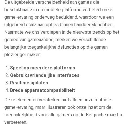
De uitgebreide verscheidenheid aan games die
beschikbaar zijn op mobiele platforms verbetert onze
game-ervaring onderweg beduidend, waardoor we een
uitgebreid scala aan opties binnen handbereik hebben.
Naarmate we ons verdiepen in de nieuwste trends op het
gebied van gameaanbod, merken we verschillende
belangrijke toegankelijkheidsfuncties op die gamen
plezieriger maken:
Speel op meerdere platforms
Gebruiksvriendelijke interfaces
Realtime updates
Brede apparaatcompatibiliteit
Deze elementen versterken niet alleen onze mobiele
game-ervaring, maar illustreren ook onze inzet om de
toegankelijkheid voor alle gamers op de Belgische markt te
verbeteren.