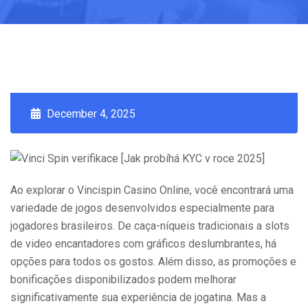
December 4, 2025
Ao explorar o Vincispin Casino Online, você encontrará uma
variedade de jogos desenvolvidos especialmente para
jogadores brasileiros. De caça-níqueis tradicionais a slots
de video encantadores com gráficos deslumbrantes, há
opções para todos os gostos. Além disso, as promoções e
bonificações disponibilizados podem melhorar
significativamente sua experiência de jogatina. Mas a