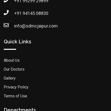
+91 99299 29899
+91 94145 08830
info@sdmcjaipur.com
Quick Links
About Us
Our Doctors
Gallery
Privacy Policy
Terms of Use
Departments