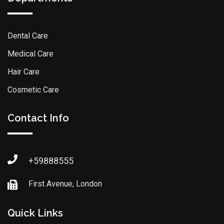
Dental Care
Medical Care
Hair Care
Cosmetic Care
Contact Info
+59888555
First Avenue, London
Quick Links