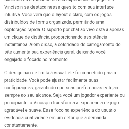
Vincispin se destaca nesse quesito com sua interface
intuitiva. Você verá que o layout é claro, com os jogos
distribuídos de forma organizada, permitindo uma
exploração rápida. O suporte por chat ao vivo está a apenas
um clique de distância, proporcionando assistência
instantânea. Além disso, a celeridade de carregamento do
site aumenta sua experiência geral, deixando você
engajado e focado no momento.
O design não se limita à visual; ele foi concebido para a
praticidade. Você pode ajustar facilmente suas
configurações, garantindo que suas preferências estejam
sempre ao seu alcance. Seja você um jogador experiente ou
principiante, o Vincispin transforma a experiência de jogo
agradável e suave. Esse foco na experiência do usuário
evidencia criatividade em um setor que a demanda
constantemente.