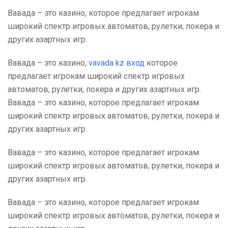
Вавада – это казино, которое предлагает игрокам
широкий спектр игровых автоматов, рулетки, покера и
других азартных игр.
Вавада – это казино,
vavada kz вход
которое
предлагает игрокам широкий спектр игровых
автоматов, рулетки, покера и других азартных игр.
Вавада – это казино, которое предлагает игрокам
широкий спектр игровых автоматов, рулетки, покера и
других азартных игр.
Вавада – это казино, которое предлагает игрокам
широкий спектр игровых автоматов, рулетки, покера и
других азартных игр.
Вавада – это казино, которое предлагает игрокам
широкий спектр игровых автоматов, рулетки, покера и