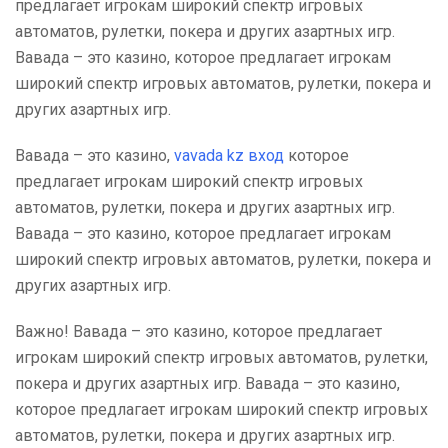
предлагает игрокам широкий спектр игровых
автоматов, рулетки, покера и других азартных игр.
Вавада – это казино, которое предлагает игрокам
широкий спектр игровых автоматов, рулетки, покера и
других азартных игр.
Вавада – это казино,
vavada kz вход
которое
предлагает игрокам широкий спектр игровых
автоматов, рулетки, покера и других азартных игр.
Вавада – это казино, которое предлагает игрокам
широкий спектр игровых автоматов, рулетки, покера и
других азартных игр.
Важно! Вавада – это казино, которое предлагает
игрокам широкий спектр игровых автоматов, рулетки,
покера и других азартных игр. Вавада – это казино,
которое предлагает игрокам широкий спектр игровых
автоматов, рулетки, покера и других азартных игр.