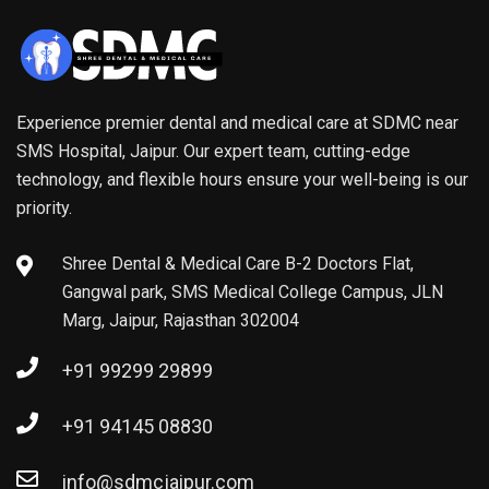
Experience premier dental and medical care at SDMC near
SMS Hospital, Jaipur. Our expert team, cutting-edge
technology, and flexible hours ensure your well-being is our
priority.
Shree Dental & Medical Care B-2 Doctors Flat,
Gangwal park, SMS Medical College Campus, JLN
Marg, Jaipur, Rajasthan 302004
+91 99299 29899
+91 94145 08830
info@sdmcjaipur.com