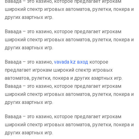
Вавада – это казино, которое предлагает игрокам
широкий спектр игровых автоматов, рулетки, покера и
других азартных игр.
Вавада – это казино, которое предлагает игрокам
широкий спектр игровых автоматов, рулетки, покера и
других азартных игр.
Вавада – это казино,
vavada kz вход
которое
предлагает игрокам широкий спектр игровых
автоматов, рулетки, покера и других азартных игр.
Вавада – это казино, которое предлагает игрокам
широкий спектр игровых автоматов, рулетки, покера и
других азартных игр.
Вавада – это казино, которое предлагает игрокам
широкий спектр игровых автоматов, рулетки, покера и
других азартных игр.