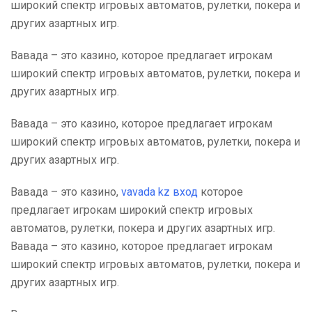
широкий спектр игровых автоматов, рулетки, покера и
других азартных игр.
Вавада – это казино, которое предлагает игрокам
широкий спектр игровых автоматов, рулетки, покера и
других азартных игр.
Вавада – это казино, которое предлагает игрокам
широкий спектр игровых автоматов, рулетки, покера и
других азартных игр.
Вавада – это казино,
vavada kz вход
которое
предлагает игрокам широкий спектр игровых
автоматов, рулетки, покера и других азартных игр.
Вавада – это казино, которое предлагает игрокам
широкий спектр игровых автоматов, рулетки, покера и
других азартных игр.