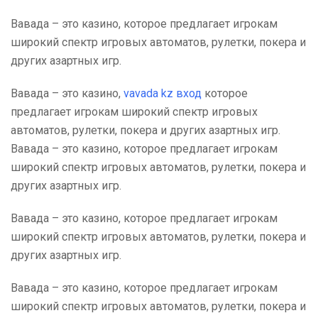
Вавада – это казино, которое предлагает игрокам
широкий спектр игровых автоматов, рулетки, покера и
других азартных игр.
Вавада – это казино,
vavada kz вход
которое
предлагает игрокам широкий спектр игровых
автоматов, рулетки, покера и других азартных игр.
Вавада – это казино, которое предлагает игрокам
широкий спектр игровых автоматов, рулетки, покера и
других азартных игр.
Вавада – это казино, которое предлагает игрокам
широкий спектр игровых автоматов, рулетки, покера и
других азартных игр.
Вавада – это казино, которое предлагает игрокам
широкий спектр игровых автоматов, рулетки, покера и