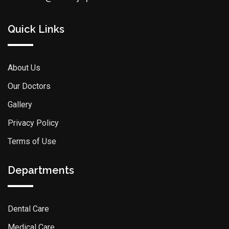
Quick Links
About Us
Our Doctors
Gallery
Privacy Policy
Terms of Use
Departments
Dental Care
Medical Care