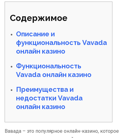
Содержимое
Описание и
функциональность Vavada
онлайн казино
Функциональность
Vavada онлайн казино
Преимущества и
недостатки Vavada
онлайн казино
Вавада – это популярное онлайн-казино, которое