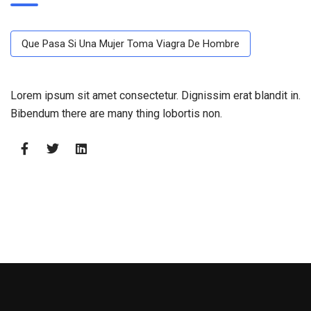
Que Pasa Si Una Mujer Toma Viagra De Hombre
Lorem ipsum sit amet consectetur. Dignissim erat blandit in.
Bibendum there are many thing lobortis non.