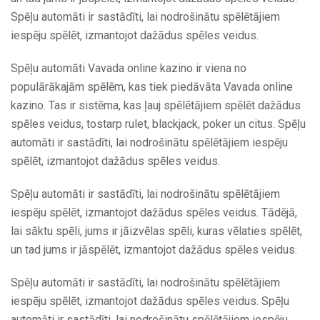
Spēļu automāti ir sastādīti, lai nodrošinātu spēlētājiem
iespēju spēlēt, izmantojot dažādus spēles veidus.
Spēļu automāti Vavada online kazino ir viena no
populārākajām spēlēm, kas tiek piedāvāta Vavada online
kazino. Tas ir sistēma, kas ļauj spēlētājiem spēlēt dažādus
spēles veidus, tostarp rulet, blackjack, poker un citus. Spēļu
automāti ir sastādīti, lai nodrošinātu spēlētājiem iespēju
spēlēt, izmantojot dažādus spēles veidus.
Spēļu automāti ir sastādīti, lai nodrošinātu spēlētājiem
iespēju spēlēt, izmantojot dažādus spēles veidus. Tādējā,
lai sāktu spēli, jums ir jāizvēlas spēli, kuras vēlaties spēlēt,
un tad jums ir jāspēlēt, izmantojot dažādus spēles veidus.
Spēļu automāti ir sastādīti, lai nodrošinātu spēlētājiem
iespēju spēlēt, izmantojot dažādus spēles veidus. Spēļu
automāti ir sastādīti, lai nodrošinātu spēlētājiem iespēju