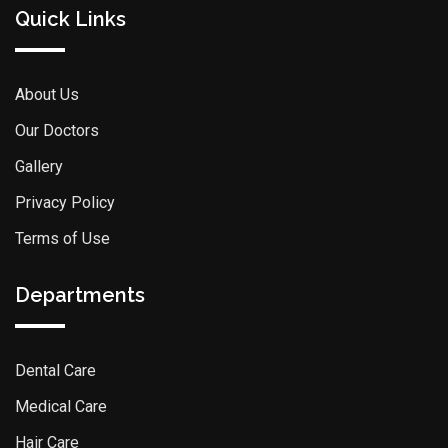
Quick Links
About Us
Our Doctors
Gallery
Privacy Policy
Terms of Use
Departments
Dental Care
Medical Care
Hair Care