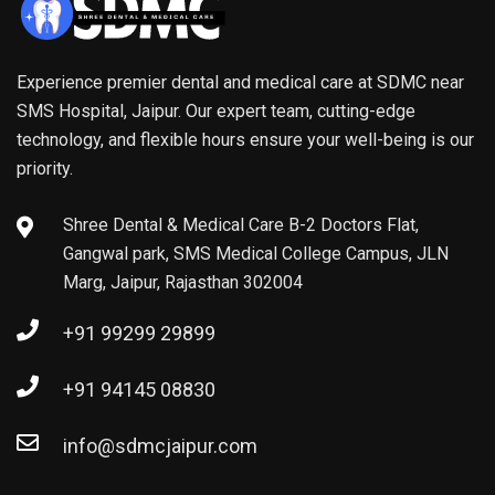
Experience premier dental and medical care at SDMC near
SMS Hospital, Jaipur. Our expert team, cutting-edge
technology, and flexible hours ensure your well-being is our
priority.
Shree Dental & Medical Care B-2 Doctors Flat,
Gangwal park, SMS Medical College Campus, JLN
Marg, Jaipur, Rajasthan 302004
+91 99299 29899
+91 94145 08830
info@sdmcjaipur.com