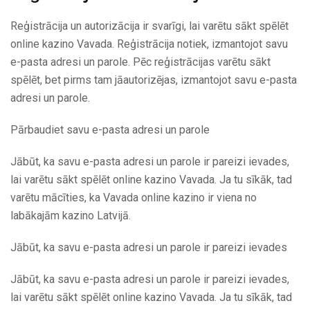
Reģistrācija un autorizācija ir svarīgi, lai varētu sākt spēlēt
online kazino Vavada. Reģistrācija notiek, izmantojot savu
e-pasta adresi un parole. Pēc reģistrācijas varētu sākt
spēlēt, bet pirms tam jāautorizējas, izmantojot savu e-pasta
adresi un parole.
Pārbaudiet savu e-pasta adresi un parole
Jābūt, ka savu e-pasta adresi un parole ir pareizi ievades,
lai varētu sākt spēlēt online kazino Vavada. Ja tu sīkāk, tad
varētu mācīties, ka Vavada online kazino ir viena no
labākajām kazino Latvijā.
Jābūt, ka savu e-pasta adresi un parole ir pareizi ievades
Jābūt, ka savu e-pasta adresi un parole ir pareizi ievades,
lai varētu sākt spēlēt online kazino Vavada. Ja tu sīkāk, tad