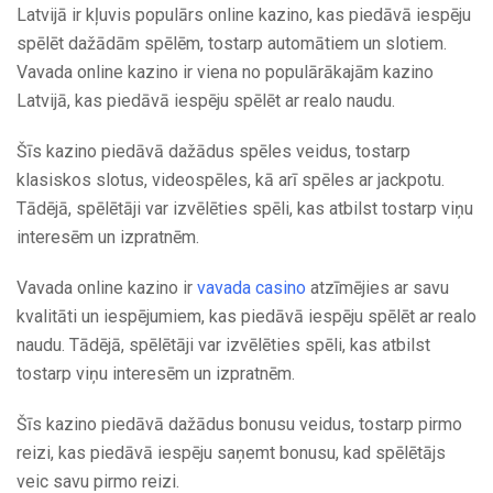
Latvijā ir kļuvis populārs online kazino, kas piedāvā iespēju
spēlēt dažādām spēlēm, tostarp automātiem un slotiem.
Vavada online kazino ir viena no populārākajām kazino
Latvijā, kas piedāvā iespēju spēlēt ar realo naudu.
Šīs kazino piedāvā dažādus spēles veidus, tostarp
klasiskos slotus, videospēles, kā arī spēles ar jackpotu.
Tādējā, spēlētāji var izvēlēties spēli, kas atbilst tostarp viņu
interesēm un izpratnēm.
Vavada online kazino ir
vavada casino
atzīmējies ar savu
kvalitāti un iespējumiem, kas piedāvā iespēju spēlēt ar realo
naudu. Tādējā, spēlētāji var izvēlēties spēli, kas atbilst
tostarp viņu interesēm un izpratnēm.
Šīs kazino piedāvā dažādus bonusu veidus, tostarp pirmo
reizi, kas piedāvā iespēju saņemt bonusu, kad spēlētājs
veic savu pirmo reizi.