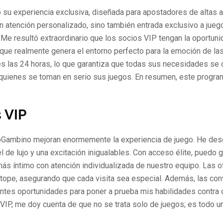
su experiencia exclusiva, diseñada para apostadores de altas 
n atención personalizado, sino también entrada exclusivo a jueg
 Me resultó extraordinario que los socios VIP tengan la oportun
que realmente genera el entorno perfecto para la emoción de la
es las 24 horas, lo que garantiza que todas sus necesidades se
ra quienes se toman en serio sus juegos. En resumen, este progr
 VIP
noGambino mejoran enormemente la experiencia de juego. He des
l de lujo y una excitación inigualables. Con acceso élite, puedo 
ás íntimo con atención individualizada de nuestro equipo. Las o
tope, asegurando que cada visita sea especial. Además, las con
ntes oportunidades para poner a prueba mis habilidades contra 
IP, me doy cuenta de que no se trata solo de juegos; es todo un