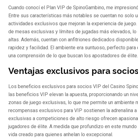
Cuando conocí el Plan VIP de SpinoGambino, me impresionó 
Entre sus características más notables se cuentan no solo u
actividades exclusivos que mejoran la experiencia de juego.
de mesas exclusivas y límites de jugadas más elevados, lo 
altas. Además, cuentan con anfitriones dedicados disponibl
rapidez y facilidad. El ambiente era suntuoso, perfecto pa
una comprensión de lo que buscan los apostadores de élite.
Ventajas exclusivos para socios
Los beneficios exclusivos para socios VIP del Casino Spi
las beneficios VIP elevan la apuesta, proporcionando un nive
zonas de juego exclusivas, lo que me permite un ambiente m
recompensas exclusivos para VIP sostienen la adrenalina a 
exclusivas a competiciones de alto riesgo ofrecen apasiona
jugadores de élite. A medida que profundizo en este mundo V
vida creado para quienes anhelan lo excepcional.