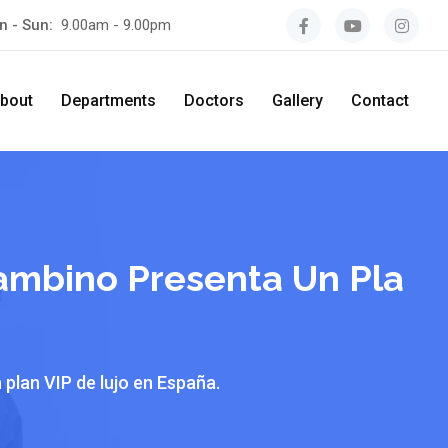
n - Sun:
9.00am - 9.00pm
bout
Departments
Doctors
Gallery
Contact
ambino Presenta Un Pla
plan VIP de lujo en España.