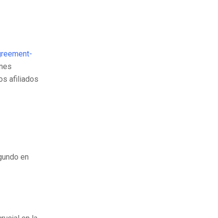
greement-
ones
os afiliados
egundo en