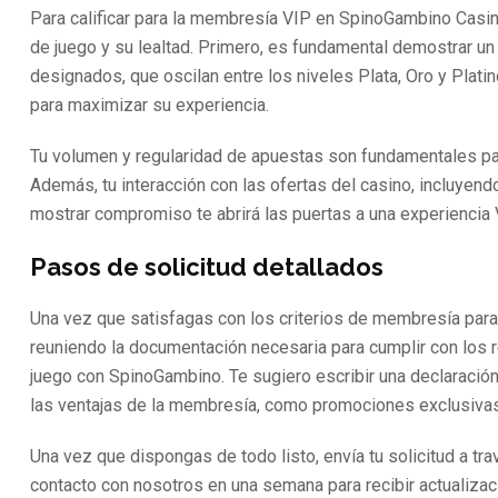
Para calificar para la membresía VIP en SpinoGambino Casin
de juego y su lealtad. Primero, es fundamental demostrar un
designados, que oscilan entre los niveles Plata, Oro y Platino
para maximizar su experiencia.
Tu volumen y regularidad de apuestas son fundamentales para 
Además, tu interacción con las ofertas del casino, incluyend
mostrar compromiso te abrirá las puertas a una experiencia 
Pasos de solicitud detallados
Una vez que satisfagas con los criterios de membresía para 
reuniendo la documentación necesaria para cumplir con los re
juego con SpinoGambino. Te sugiero escribir una declaración
las ventajas de la membresía, como promociones exclusivas
Una vez que dispongas de todo listo, envía tu solicitud a tr
contacto con nosotros en una semana para recibir actualizaci