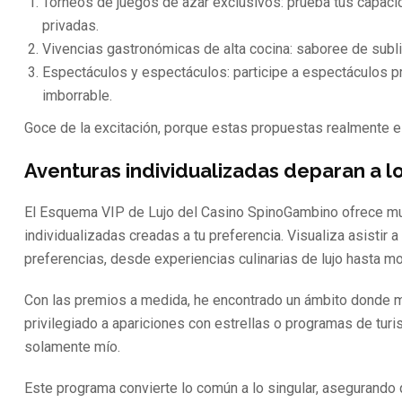
Torneos de juegos de azar exclusivos: prueba tus capaci
privadas.
Vivencias gastronómicas de alta cocina: saboree de sub
Espectáculos y espectáculos: participe a espectáculos pr
imborrable.
Goce de la excitación, porque estas propuestas realmente e
Aventuras individualizadas deparan a lo
El Esquema VIP de Lujo del Casino SpinoGambino ofrece muc
individualizadas creadas a tu preferencia. Visualiza asisti
preferencias, desde experiencias culinarias de lujo hasta m
Con las premios a medida, he encontrado un ámbito donde m
privilegiado a apariciones con estrellas o programas de t
solamente mío.
Este programa convierte lo común a lo singular, asegurando 