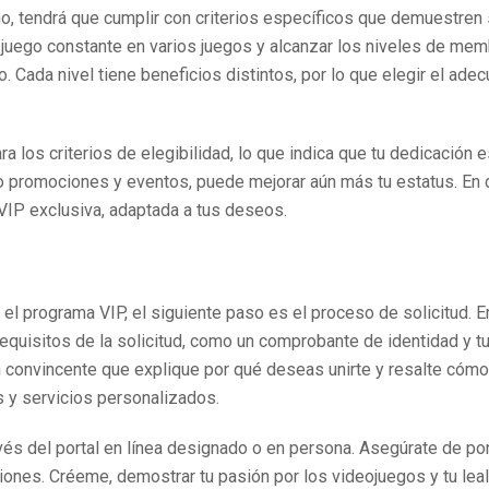
o, tendrá que cumplir con criterios específicos que demuestren
 juego constante en varios juegos y alcanzar los niveles de me
. Cada nivel tiene beneficios distintos, por lo que elegir el adec
los criterios de elegibilidad, lo que indica que tu dedicación e
o promociones y eventos, puede mejorar aún más tu estatus. En de
VIP exclusiva, adaptada a tus deseos.
el programa VIP, el siguiente paso es el proceso de solicitud. 
quisitos de la solicitud, como un comprobante de identidad y tu 
 convincente que explique por qué deseas unirte y resalte cómo 
 y servicios personalizados.
avés del portal en línea designado o en persona. Asegúrate de po
ones. Créeme, demostrar tu pasión por los videojuegos y tu leal