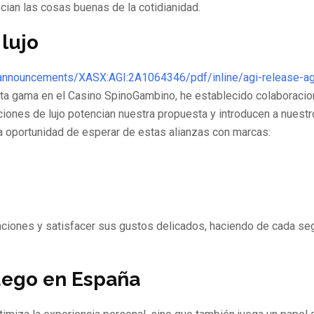
cian las cosas buenas de la cotidianidad.
lujo
1/announcements/XASX:AGI:2A1064346/pdf/inline/agi-release-a
ta gama en el Casino SpinoGambino, he establecido colaboraci
ones de lujo potencian nuestra propuesta y introducen a nuestr
la oportunidad de esperar de estas alianzas con marcas:
aciones y satisfacer sus gustos delicados, haciendo de cada s
juego en España