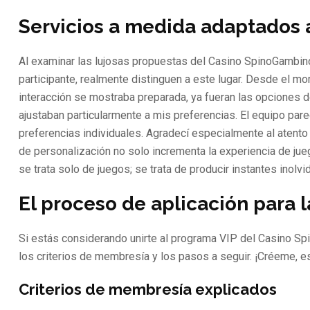
Servicios a medida adaptados 
Al examinar las lujosas propuestas del Casino SpinoGambin
participante, realmente distinguen a este lugar. Desde el mo
interacción se mostraba preparada, ya fueran las opciones 
ajustaban particularmente a mis preferencias. El equipo par
preferencias individuales. Agradecí especialmente al atento
de personalización no solo incrementa la experiencia de ju
se trata solo de juegos; se trata de producir instantes inolvi
El proceso de aplicación para 
Si estás considerando unirte al programa VIP del Casino Sp
los criterios de membresía y los pasos a seguir. ¡Créeme, e
Criterios de membresía explicados