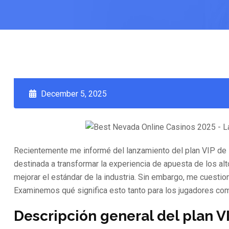
December 5, 2025
Recientemente me informé del lanzamiento del plan VIP de l
destinada a transformar la experiencia de apuesta de los a
mejorar el estándar de la industria. Sin embargo, me cuesti
Examinemos qué significa esto tanto para los jugadores com
Descripción general del plan 