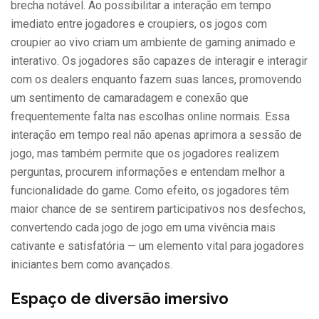
brecha notável. Ao possibilitar a interação em tempo
imediato entre jogadores e croupiers, os jogos com
croupier ao vivo criam um ambiente de gaming animado e
interativo. Os jogadores são capazes de interagir e interagir
com os dealers enquanto fazem suas lances, promovendo
um sentimento de camaradagem e conexão que
frequentemente falta nas escolhas online normais. Essa
interação em tempo real não apenas aprimora a sessão de
jogo, mas também permite que os jogadores realizem
perguntas, procurem informações e entendam melhor a
funcionalidade do game. Como efeito, os jogadores têm
maior chance de se sentirem participativos nos desfechos,
convertendo cada jogo de jogo em uma vivência mais
cativante e satisfatória — um elemento vital para jogadores
iniciantes bem como avançados.
Espaço de diversão imersivo