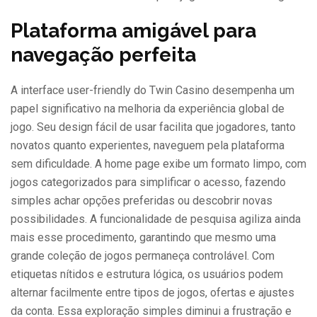
Plataforma amigável para
navegação perfeita
A interface user-friendly do Twin Casino desempenha um
papel significativo na melhoria da experiência global de
jogo. Seu design fácil de usar facilita que jogadores, tanto
novatos quanto experientes, naveguem pela plataforma
sem dificuldade. A home page exibe um formato limpo, com
jogos categorizados para simplificar o acesso, fazendo
simples achar opções preferidas ou descobrir novas
possibilidades. A funcionalidade de pesquisa agiliza ainda
mais esse procedimento, garantindo que mesmo uma
grande coleção de jogos permaneça controlável. Com
etiquetas nítidos e estrutura lógica, os usuários podem
alternar facilmente entre tipos de jogos, ofertas e ajustes
da conta. Essa exploração simples diminui a frustração e