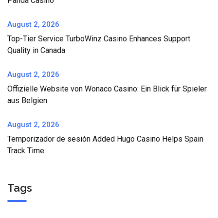
Panda Casino
August 2, 2026
Top-Tier Service TurboWinz Casino Enhances Support
Quality in Canada
August 2, 2026
Offizielle Website von Wonaco Casino: Ein Blick für Spieler
aus Belgien
August 2, 2026
Temporizador de sesión Added Hugo Casino Helps Spain
Track Time
Tags