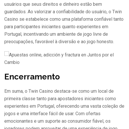
usuários que seus direitos e dinheiro estão bem
guardados. Ao valorizar a confiabilidade do usuário, o Twin
Casino se estabelece como uma plataforma confiável tanto
para participantes iniciantes quanto experientes em
Portugal, incentivando um ambiente de jogo livre de
preocupações, favorável à diversão e ao jogo honesto.
Encerramento
Em suma, o Twin Casino destaca-se como um local de
primeira classe tanto para apostadores iniciantes como
experientes em Portugal, oferecendo uma vasta coleção de
jogos e uma interface fácil de usar. Com ofertas
emocionantes e um suporte ao consumidor fiável, os
jogadores podem aproveitar de uma experiência de jogo