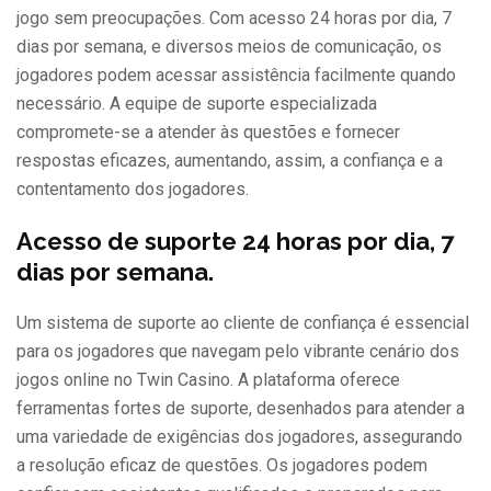
jogo sem preocupações. Com acesso 24 horas por dia, 7
dias por semana, e diversos meios de comunicação, os
jogadores podem acessar assistência facilmente quando
necessário. A equipe de suporte especializada
compromete-se a atender às questões e fornecer
respostas eficazes, aumentando, assim, a confiança e a
contentamento dos jogadores.
Acesso de suporte 24 horas por dia, 7
dias por semana.
Um sistema de suporte ao cliente de confiança é essencial
para os jogadores que navegam pelo vibrante cenário dos
jogos online no Twin Casino. A plataforma oferece
ferramentas fortes de suporte, desenhados para atender a
uma variedade de exigências dos jogadores, assegurando
a resolução eficaz de questões. Os jogadores podem