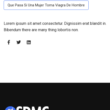
Que Pasa Si Una Mujer Toma Viagra De Hombre
Lorem ipsum sit amet consectetur. Dignissim erat blandit in.
Bibendum there are many thing lobortis non.