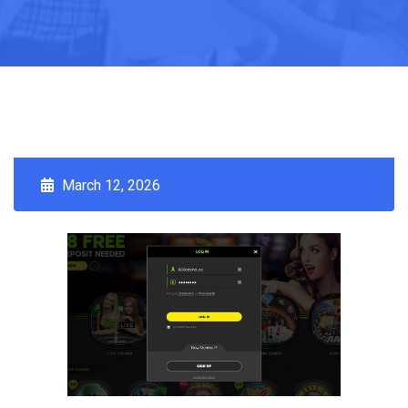
March 12, 2026