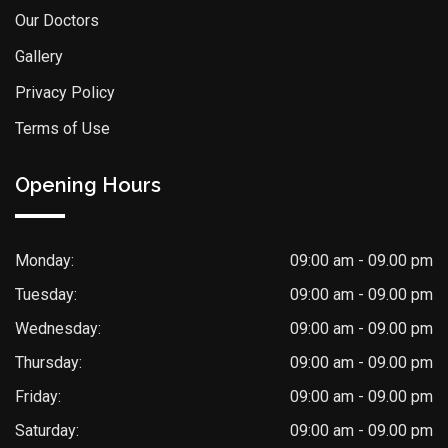
Our Doctors
Gallery
Privacy Policy
Terms of Use
Opening Hours
Monday:
09:00 am - 09.00 pm
Tuesday:
09:00 am - 09.00 pm
Wednesday:
09:00 am - 09.00 pm
Thursday:
09:00 am - 09.00 pm
Friday:
09:00 am - 09.00 pm
Saturday:
09:00 am - 09.00 pm