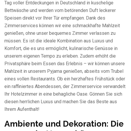
Tag voller Entdeckungen in Deutschland in kuschelige
Bettwäsche und werden vom betörenden Duft leckerer
Speisen direkt vor Ihrer Tür empfangen. Dank des
Zimmerservices können wir eine schmackhafte Mahlzeit
genießen, ohne unser bequemes Zimmer verlassen zu
müssen. Es ist die ideale Kombination aus Luxus und
Komfort, die es uns ermöglicht, kulinarische Genüsse in
unserem eigenen Tempo zu erleben. Zudem erhöht die
Privatsphäre beim Essen das Erlebnis – wir können unsere
Mahlzeit in unserem Pyjama genießen, abseits vom Trubel
eines vollen Restaurants. Ob ein herzhaftes Frühstück oder
ein raffiniertes Abendessen, der Zimmerservice verwandelt
Ihr Hotelzimmer in eine behagliche Oase. Gönnen Sie sich
diesen herrlichen Luxus und machen Sie das Beste aus
Ihrem Aufenthalt!
Ambiente und Dekoration: Die