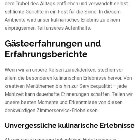
dem Trubel des Alltags entfliehen und verwandelt selbst
schlichte Gerichte in ein Fest für die Sinne. In diesem
Ambiente wird unser kulinarisches Erlebnis zu einem
einprägsamen Teil unseres Aufenthalts.
Gästeerfahrungen und
Erfahrungsberichte
Wenn wir an unsere Reisen zurückdenken, stechen vor
allem die besonderen kulinarischen Erlebnisse hervor. Von
kreativen Menüthemen bis hin zur Servicequalität – jede
Mahlzeit kann dauerhafte Erinnerungen schaffen. Teilen wir
unsere besten Momente und Erkenntnisse von diesen
denkwürdigen Zimmerservice-Erlebnissen.
Unvergessliche kulinarische Erlebnisse
Als wir uns in unserem behaglichen Hotelzimmer in