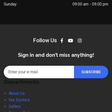
Sunday:
09:00 am - 09.00 pm
Follow Us
Sign in and don’t miss anything!
Departments
About Us
Our Doctors
Gallery