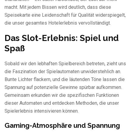
macht. Mit jedem Bissen wird deutlich, dass diese
Speisekarte eine Leidenschaft für Qualität widerspiegelt,
die unser gesamtes Hotelerlebnis vervollständigt.
Das Slot-Erlebnis: Spiel und
Spaß
Sobald wir den lebhaften Spielbereich betreten, zieht uns
die Faszination der Spielautomaten unwiderstehlich an.
Bunte Lichter flackern, und die läutenden Töne lassen die
Spannung auf potenzielle Gewinne spürbar aufkommen.
Gemeinsam erkunden wir die spezifischen Funktionen
dieser Automaten und entdecken Methoden, die unser
Spielerlebnis intensivieren können.
Gaming-Atmosphäre und Spannung