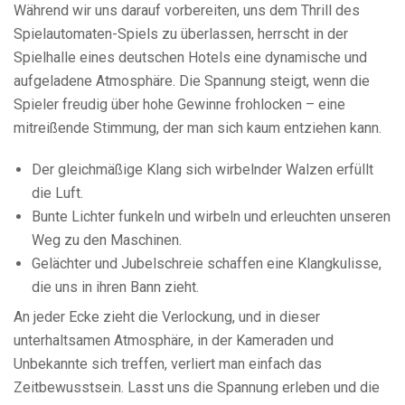
Während wir uns darauf vorbereiten, uns dem Thrill des
Spielautomaten-Spiels zu überlassen, herrscht in der
Spielhalle eines deutschen Hotels eine dynamische und
aufgeladene Atmosphäre. Die Spannung steigt, wenn die
Spieler freudig über hohe Gewinne frohlocken – eine
mitreißende Stimmung, der man sich kaum entziehen kann.
Der gleichmäßige Klang sich wirbelnder Walzen erfüllt
die Luft.
Bunte Lichter funkeln und wirbeln und erleuchten unseren
Weg zu den Maschinen.
Gelächter und Jubelschreie schaffen eine Klangkulisse,
die uns in ihren Bann zieht.
An jeder Ecke zieht die Verlockung, und in dieser
unterhaltsamen Atmosphäre, in der Kameraden und
Unbekannte sich treffen, verliert man einfach das
Zeitbewusstsein. Lasst uns die Spannung erleben und die