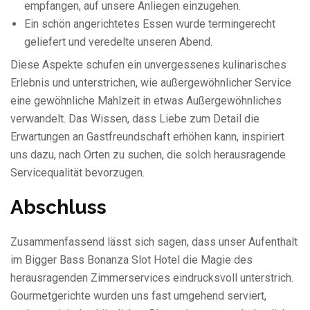
empfangen, auf unsere Anliegen einzugehen.
Ein schön angerichtetes Essen wurde termingerecht
geliefert und veredelte unseren Abend.
Diese Aspekte schufen ein unvergessenes kulinarisches
Erlebnis und unterstrichen, wie außergewöhnlicher Service
eine gewöhnliche Mahlzeit in etwas Außergewöhnliches
verwandelt. Das Wissen, dass Liebe zum Detail die
Erwartungen an Gastfreundschaft erhöhen kann, inspiriert
uns dazu, nach Orten zu suchen, die solch herausragende
Servicequalität bevorzugen.
Abschluss
Zusammenfassend lässt sich sagen, dass unser Aufenthalt
im Bigger Bass Bonanza Slot Hotel die Magie des
herausragenden Zimmerservices eindrucksvoll unterstrich.
Gourmetgerichte wurden uns fast umgehend serviert,