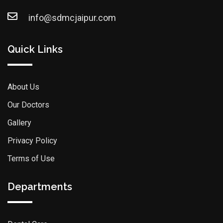
info@sdmcjaipur.com
Quick Links
About Us
Our Doctors
Gallery
Privacy Policy
Terms of Use
Departments