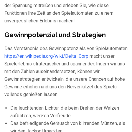
der Spannung mitreißen und erleben Sie, wie diese
Funktionen Ihre Zeit an den Spielautomaten zu einem
unvergesslichen Erlebnis machen!
Gewinnpotenzial und Strategien
Das Verständnis des Gewinnpotenzials von Spielautomaten
https://en.wikipedia.org/wiki/Delta_Corp
macht unser
Spielerlebnis strategischer und spannender. Indem wir uns
mit den Zahlen auseinandersetzen, können wir
Gewinnstrategien entwickeln, die unsere Chancen auf hohe
Gewinne erhöhen und uns den Nervenkitzel des Spiels
vollends genießen lassen.
Die leuchtenden Lichter, die beim Drehen der Walzen
aufblitzen, wecken Vorfreude.
Das befriedigende Geräusch von klirrenden Münzen, als
wir den Jackpot knackten.