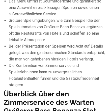
Das Menü umfasst Gourmetgerichte und garantiert so
eine Auswahl an erstklassigen Speisen sowie einen
außergewöhnlichen Service.
Größere Spielumgebungen, wie zum Beispiel die der
Spielautomaten von Größerer Bass Bonanza, ergänzen
oft die Restaurants von Hotels und schaffen so eine
lebhafte Atmosphäre.
Bei der Präsentation der Speisen wird Acht auf Details
gelegt, was den gastronomischen Standards entspricht,
die man von gehobenen hiesigen Hotels verlangt.
Die Kombination von Zimmerservice und
Spielerlebnissen kann zu unvergesslichen
Hotelaufenthalten führen und die Gästezufriedenheit
steigern.
Überblick über den
Zimmerservice des Warten
Größerer Bass Bonanza Slot