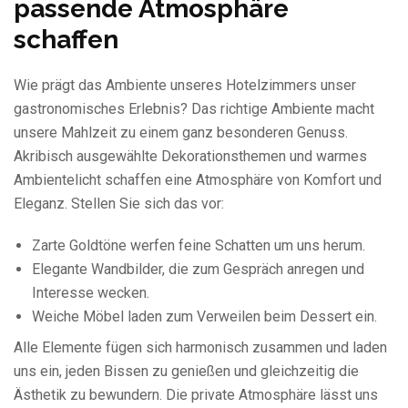
passende Atmosphäre
schaffen
Wie prägt das Ambiente unseres Hotelzimmers unser
gastronomisches Erlebnis? Das richtige Ambiente macht
unsere Mahlzeit zu einem ganz besonderen Genuss.
Akribisch ausgewählte Dekorationsthemen und warmes
Ambientelicht schaffen eine Atmosphäre von Komfort und
Eleganz. Stellen Sie sich das vor:
Zarte Goldtöne werfen feine Schatten um uns herum.
Elegante Wandbilder, die zum Gespräch anregen und
Interesse wecken.
Weiche Möbel laden zum Verweilen beim Dessert ein.
Alle Elemente fügen sich harmonisch zusammen und laden
uns ein, jeden Bissen zu genießen und gleichzeitig die
Ästhetik zu bewundern. Die private Atmosphäre lässt uns