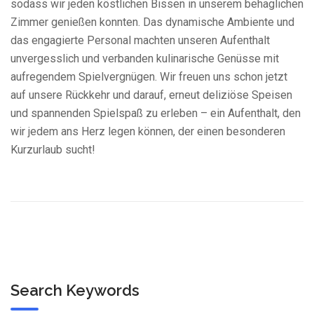
sodass wir jeden köstlichen Bissen in unserem behaglichen
Zimmer genießen konnten. Das dynamische Ambiente und
das engagierte Personal machten unseren Aufenthalt
unvergesslich und verbanden kulinarische Genüsse mit
aufregendem Spielvergnügen. Wir freuen uns schon jetzt
auf unsere Rückkehr und darauf, erneut deliziöse Speisen
und spannenden Spielspaß zu erleben – ein Aufenthalt, den
wir jedem ans Herz legen können, der einen besonderen
Kurzurlaub sucht!
Search Keywords