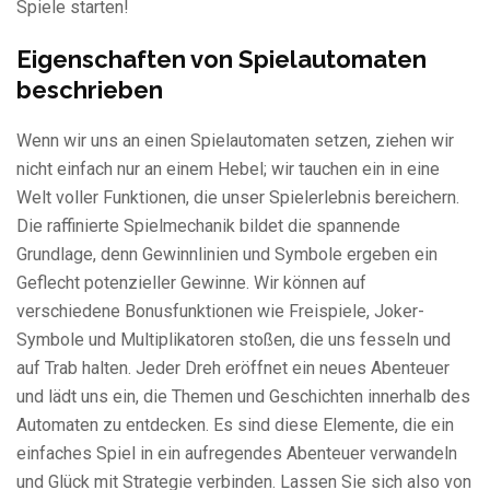
Spiele starten!
Eigenschaften von Spielautomaten
beschrieben
Wenn wir uns an einen Spielautomaten setzen, ziehen wir
nicht einfach nur an einem Hebel; wir tauchen ein in eine
Welt voller Funktionen, die unser Spielerlebnis bereichern.
Die raffinierte Spielmechanik bildet die spannende
Grundlage, denn Gewinnlinien und Symbole ergeben ein
Geflecht potenzieller Gewinne. Wir können auf
verschiedene Bonusfunktionen wie Freispiele, Joker-
Symbole und Multiplikatoren stoßen, die uns fesseln und
auf Trab halten. Jeder Dreh eröffnet ein neues Abenteuer
und lädt uns ein, die Themen und Geschichten innerhalb des
Automaten zu entdecken. Es sind diese Elemente, die ein
einfaches Spiel in ein aufregendes Abenteuer verwandeln
und Glück mit Strategie verbinden. Lassen Sie sich also von