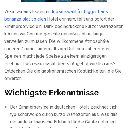
Wenn wir ans Essen im
top-auswahl für bigger bass
bonanza slot spielen
Hotel erinnern, fällt uns sofort der
Zimmerservice ein. Dank beeindruckend kurzer Wartezeiten
können wir Gourmetgerichte genießen, ohne lange
verweilen zu müssen. Die willkommene Atmosphäre
unserer Zimmer, untermalt vom Duft neu zubereiteter
Speisen, macht jede Speise zu einem einzigartigen
Erlebnis. Doch was macht dieses Angebot wirklich aus?
Entdecken Sie die gastronomischen Köstlichkeiten, die Sie
erwarten.
Wichtigste Erkenntnisse
Der Zimmerservice in deutschen Hotels zeichnet sich
typischerweise durch kurze Wartezeiten aus, was das
gesamte kulinarische Erlebnis für die Gäste optimiert.