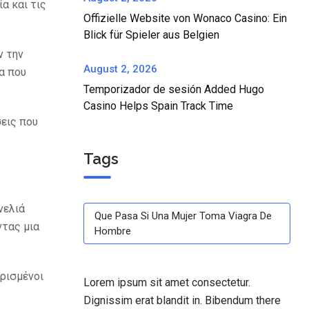
α και τις
Offizielle Website von Wonaco Casino: Ein
Blick für Spieler aus Belgien
ν την
August 2, 2026
α που
Temporizador de sesión Added Hugo
Casino Helps Spain Track Time
εις που
Tags
νελιά
Que Pasa Si Una Mujer Toma Viagra De
ντας μια
Hombre
υρισμένοι
Lorem ipsum sit amet consectetur.
Dignissim erat blandit in. Bibendum there