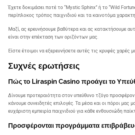
Έχετε δοκιμάσει ποτέ το “Mystic Sphinx” ή το “Wild Fortu
περίπλοκος τρόπος παιχνιδιού και τα καινοτόμα χαρακτη
Μαζί, ας ερευνήσουμε βαθύτερα και ας κατακτήσουμε αυτ
είναι στην επέκταση των οριζόντων μας.
Είστε έτοιμοι να εξερευνήσετε αυτές τις κρυφές χαρές μα
Συχνές ερωτήσεις
Πώς το Liraspin Casino προάγει το Υπεύθ
Δίνουμε προτεραιότητα στον υπεύθυνο τζόγο προσφέρον
κάνουμε συνειδητές επιλογές. Τα μέσα και οι πόροι μας 
ευχάριστη εμπειρία παιχνιδιού για κάθε ενθουσιώδη παίκτ
Προσφέρονται προγράμματα επιβράβευση