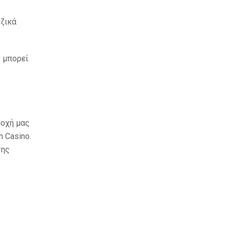
εζικά
 μπορεί
σοχή μας
n Casino.
της