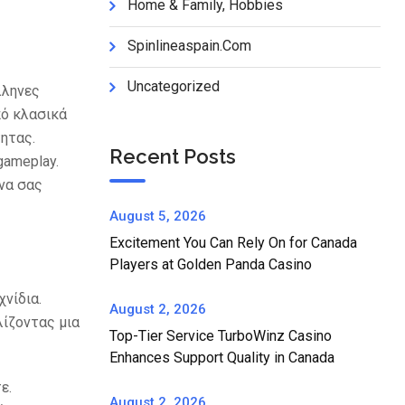
Home & Family, Hobbies
Spinlineaspain.com
Uncategorized
λληνες
πό κλασικά
τητας.
Recent Posts
gameplay.
 να σας
August 5, 2026
Excitement You Can Rely On for Canada
Players at Golden Panda Casino
χνίδια.
August 2, 2026
λίζοντας μια
Top-Tier Service TurboWinz Casino
Enhances Support Quality in Canada
ε.
August 2, 2026