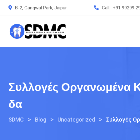
B-2, Gangwal Park, Jaipur
Call:
+91 99299 2
Συλλογές Οργανωμένα Κα
Δα
>
>
>
SDMC
Blog
Uncategorized
Συλλογές Οργ