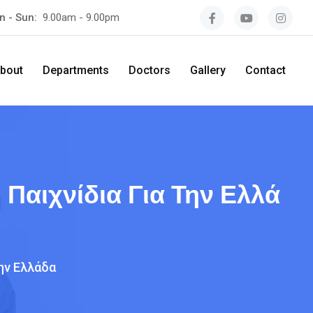
n - Sun:
9.00am - 9.00pm
bout
Departments
Doctors
Gallery
Contact
Παιχνίδια Για Την Ελλά
ην Ελλάδα