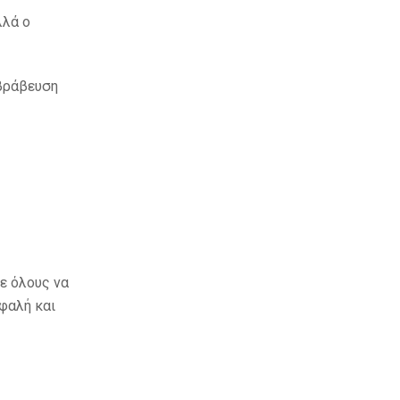
λλά ο
ιβράβευση
ε όλους να
σφαλή και