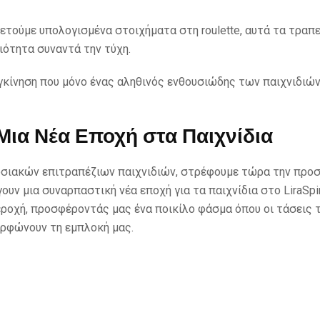
τούμε υπολογισμένα στοιχήματα στη roulette, αυτά τα τραπ
ιότητα συναντά την τύχη.
γκίνηση που μόνο ένας αληθινός ενθουσιώδης των παιχνιδιών
Μια Νέα Εποχή στα Παιχνίδια
οσιακών επιτραπέζιων παιχνιδιών, στρέφουμε τώρα την προ
υν μια συναρπαστική νέα εποχή για τα παιχνίδια στο LiraSpi
ροχή, προσφέροντάς μας ένα ποικίλο φάσμα όπου οι τάσεις 
ορφώνουν τη εμπλοκή μας.