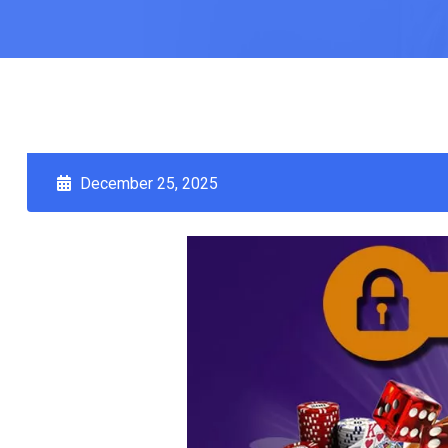
December 25, 2025