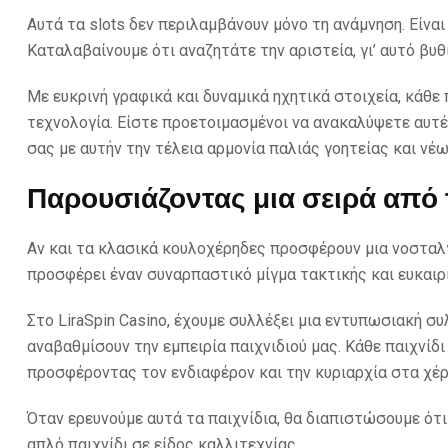
Αυτά τα slots δεν περιλαμβάνουν μόνο τη ανάμνηση. Είνα
Καταλαβαίνουμε ότι αναζητάτε την αριστεία, γι’ αυτό βυ
Με ευκρινή γραφικά και δυναμικά ηχητικά στοιχεία, κάθε
τεχνολογία. Είστε προετοιμασμένοι να ανακαλύψετε αυτέ
σας με αυτήν την τέλεια αρμονία παλιάς γοητείας και νέ
Παρουσιάζοντας μια σειρά από 
Αν και τα κλασικά κουλοχέρηδες προσφέρουν μια νοσταλγ
προσφέρει έναν συναρπαστικό μίγμα τακτικής και ευκαιρί
Στο LiraSpin Casino, έχουμε συλλέξει μια εντυπωσιακή σ
αναβαθμίσουν την εμπειρία παιχνιδιού μας. Κάθε παιχνίδ
προσφέροντας τον ενδιαφέρον και την κυριαρχία στα χέρ
Όταν ερευνούμε αυτά τα παιχνίδια, θα διαπιστώσουμε ότι
απλό παιχνίδι σε είδος καλλιτεχνίας.