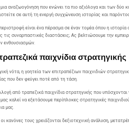
ι μια αναζωογόνηση που ενώνει τα πιο αξιόλογα και των δύο 
θιστείτε σε αυτή τη ενεργή συγχώνευση ιστορίας και παρόντος
 περιστροφή είναι ένα πέρασμα σε έναν τομέα όπου η ιστορία
ς τις συναρπαστικές διαστάσεις; Ας βελτιώσουμε την εμπειρ
ων ενθουσιασμών.
τραπεζικά παιχνίδια στρατηγικής
ική νότα, η γοητεία των επιτραπέζιων παιχνιδιών στρατηγι
ας που δεν φεύγει ποτέ από τη τάση.
υλλογή από τραπεζικά παιχνίδια στρατηγικής που υπόσχονται 
ι μας καλεί να εξετάσουμε περίπλοκες στρατηγικές παιχνιδιού
ια μας.
 οι κανόνες τους χρειάζονται δεξιοτεχνική ανάλυση, μετατρ