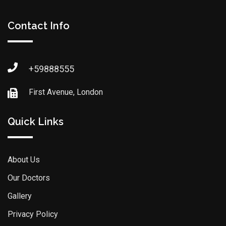
Contact Info
+59888555
First Avenue, London
Quick Links
About Us
Our Doctors
Gallery
Privacy Policy