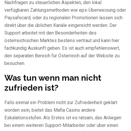
Nachfragen zu steuerlichen Aspekten, den lokal
verfügbaren Zahlungsmethoden wie eps-Überweisung oder
Paysafecard, oder zu regionalen Promotionen lassen sich
direkt über die üblichen Kanäle eingereicht werden. Der
Support arbeitet mit den Besonderheiten des
österreichischen Marktes bestens vertraut und kann hier
fachkundig Auskunft geben. Es ist auch empfehlenswert,
den separaten Bereich für Österreich auf der Website zu
besuchen.
Was tun wenn man nicht
zufrieden ist?
Falls einmal ein Problem nicht zur Zufriedenheit geklärt
worden sein, bietet das Mafia Casino andere
Eskalationsstufen. Als Erstes ist es ratsam, das Anliegen
bei einem weiteren Support-Mitarbeiter oder über einen