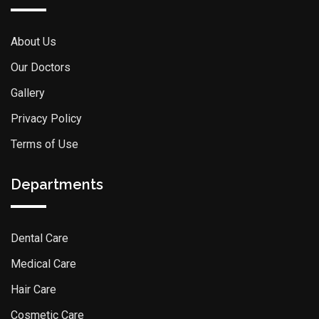
About Us
Our Doctors
Gallery
Privacy Policy
Terms of Use
Departments
Dental Care
Medical Care
Hair Care
Cosmetic Care