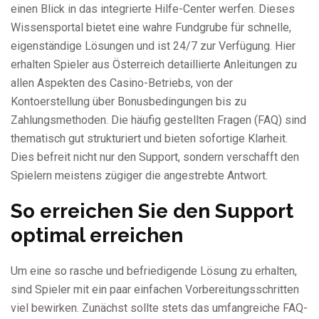
einen Blick in das integrierte Hilfe-Center werfen. Dieses
Wissensportal bietet eine wahre Fundgrube für schnelle,
eigenständige Lösungen und ist 24/7 zur Verfügung. Hier
erhalten Spieler aus Österreich detaillierte Anleitungen zu
allen Aspekten des Casino-Betriebs, von der
Kontoerstellung über Bonusbedingungen bis zu
Zahlungsmethoden. Die häufig gestellten Fragen (FAQ) sind
thematisch gut strukturiert und bieten sofortige Klarheit.
Dies befreit nicht nur den Support, sondern verschafft den
Spielern meistens zügiger die angestrebte Antwort.
So erreichen Sie den Support
optimal erreichen
Um eine so rasche und befriedigende Lösung zu erhalten,
sind Spieler mit ein paar einfachen Vorbereitungsschritten
viel bewirken. Zunächst sollte stets das umfangreiche FAQ-