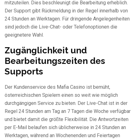
mitzuteilen. Dies beschleunigt die Bearbeitung erheblich.
Der Support gibt Rückmeldung in der Regel innerhalb von
24 Stunden an Werktagen. Für dringende Angelegenheiten
sind jedoch die Live-Chat- oder Telefonoptionen die
geeignetere Wahl.
Zugänglichkeit und
Bearbeitungszeiten des
Supports
Der Kundenservice des Mafia Casino ist bemüht,
österreichischen Spielern einen so weit wie möglich
durchgängigen Service zu bieten. Der Live-Chat ist in der
Regel 24 Stunden am Tag an 7 Tagen die Woche verfügbar
und bietet damit die größte Flexibilität. Die Antwortzeiten
per E-Mail belaufen sich üblicherweise in 24 Stunden an
Werktagen, während an Wochenenden und Feiertagen