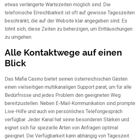
etwas verlängerte Wartezeiten möglich sind. Die
telefonische Erreichbarkeit ist oft auf gewisse Tageszeiten
beschränkt, die auf der Website klar angegeben sind. Es
lohnt sich, diese Zeiten zu beherzigen, um Enttäuschungen
zu umgehen.
Alle Kontaktwege auf einen
Blick
Das Mafia Casino bietet seinen österreichischen Gästen
einen vielseitigen multikanaligen Support parat, um für alle
Bedürfnisse und jedes Problem den geeigneten Weg
bereitzustellen. Neben E-Mail-Kommunikation sind prompte
Live-Hilfe und auch ein persönliches Telefongespräch
verfügbar. Jeder Kanal hat seine besonderen Stärken und
eignet sich für spezielle Arten von Anfragen optimal
geeignet. Die Verfügbarkeit kann abhängig von Tageszeit