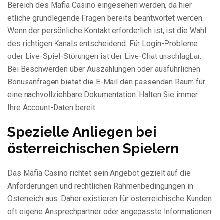
Bereich des Mafia Casino eingesehen werden, da hier
etliche grundlegende Fragen bereits beantwortet werden.
Wenn der persönliche Kontakt erforderlich ist, ist die Wahl
des richtigen Kanals entscheidend. Für Login-Probleme
oder Live-Spiel-Störungen ist der Live-Chat unschlagbar.
Bei Beschwerden über Auszahlungen oder ausführlichen
Bonusanfragen bietet die E-Mail den passenden Raum für
eine nachvollziehbare Dokumentation. Halten Sie immer
Ihre Account-Daten bereit.
Spezielle Anliegen bei
österreichischen Spielern
Das Mafia Casino richtet sein Angebot gezielt auf die
Anforderungen und rechtlichen Rahmenbedingungen in
Österreich aus. Daher existieren für österreichische Kunden
oft eigene Ansprechpartner oder angepasste Informationen.