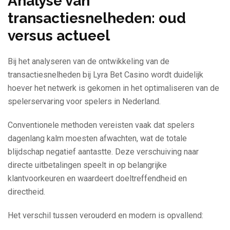
Analyse van
transactiesnelheden: oud
versus actueel
Bij het analyseren van de ontwikkeling van de
transactiesnelheden bij Lyra Bet Casino wordt duidelijk
hoever het netwerk is gekomen in het optimaliseren van de
spelerservaring voor spelers in Nederland.
Conventionele methoden vereisten vaak dat spelers
dagenlang kalm moesten afwachten, wat de totale
blijdschap negatief aantastte. Deze verschuiving naar
directe uitbetalingen speelt in op belangrijke
klantvoorkeuren en waardeert doeltreffendheid en
directheid.
Het verschil tussen verouderd en modern is opvallend: