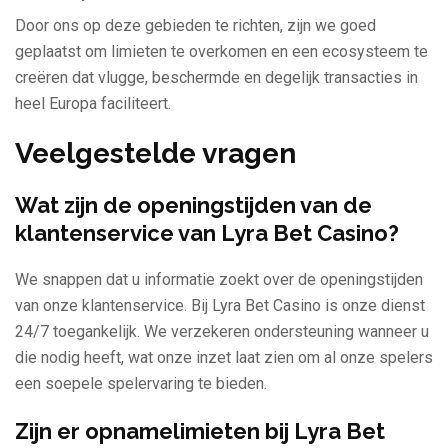
Door ons op deze gebieden te richten, zijn we goed
geplaatst om limieten te overkomen en een ecosysteem te
creëren dat vlugge, beschermde en degelijk transacties in
heel Europa faciliteert.
Veelgestelde vragen
Wat zijn de openingstijden van de
klantenservice van Lyra Bet Casino?
We snappen dat u informatie zoekt over de openingstijden
van onze klantenservice. Bij Lyra Bet Casino is onze dienst
24/7 toegankelijk. We verzekeren ondersteuning wanneer u
die nodig heeft, wat onze inzet laat zien om al onze spelers
een soepele spelervaring te bieden.
Zijn er opnamelimieten bij Lyra Bet