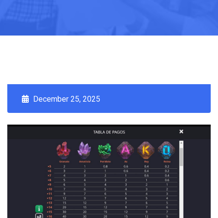
December 25, 2025