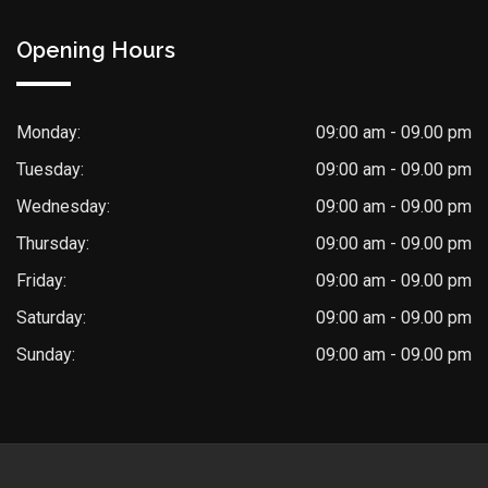
Opening Hours
Monday:
09:00 am - 09.00 pm
Tuesday:
09:00 am - 09.00 pm
Wednesday:
09:00 am - 09.00 pm
Thursday:
09:00 am - 09.00 pm
Friday:
09:00 am - 09.00 pm
Saturday:
09:00 am - 09.00 pm
Sunday:
09:00 am - 09.00 pm