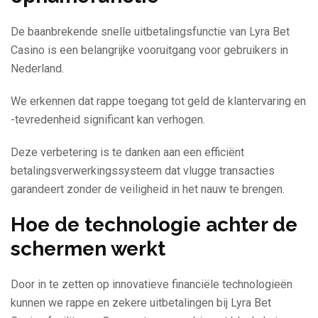
De baanbrekende snelle uitbetalingsfunctie van Lyra Bet
Casino is een belangrijke vooruitgang voor gebruikers in
Nederland.
We erkennen dat rappe toegang tot geld de klantervaring en
-tevredenheid significant kan verhogen.
Deze verbetering is te danken aan een efficiënt
betalingsverwerkingssysteem dat vlugge transacties
garandeert zonder de veiligheid in het nauw te brengen.
Hoe de technologie achter de
schermen werkt
Door in te zetten op innovatieve financiële technologieën
kunnen we rappe en zekere uitbetalingen bij Lyra Bet