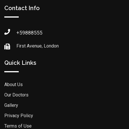
Contact Info
+59888555
First Avenue, London
Quick Links
About Us
Our Doctors
Gallery
Privacy Policy
Terms of Use