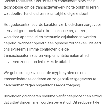
Casino faciliteren. Ons systeem combineert blockchain-
technologie om de transactieverwerking te optimaliseren,
wat doeltreffendheid en inzichtelijkheid garandeert.
Het gedecentraliseerde karakter van blockchain zorgt voor
een vast grootboek dat elke transactie registreert,
waardoor oponthoud en eventuele onjuistheden worden
beperkt. Wanneer spelers een opname verzoeken, initieert
ons systeem slimme contracten die de
transactieautorisatie en -implementatie automatisch
uitvoeren zonder onderbrekende uitstel.
We gebruiken geavanceerde cryptosystemen om
transactiedata te coderen en zo gebruikersgegevens te
beschermen tegen ongeautoriseerde toegang.
Bovendien garanderen realtime verificatieprocessen ervoor
dat uitbetalingen snel worden bevestigd. Dit reduceert de