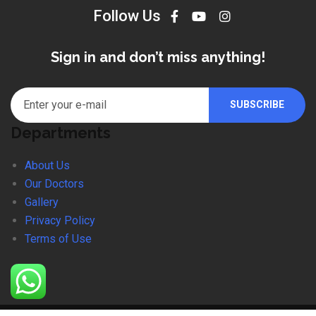
Follow Us
Sign in and don’t miss anything!
Departments
About Us
Our Doctors
Gallery
Privacy Policy
Terms of Use