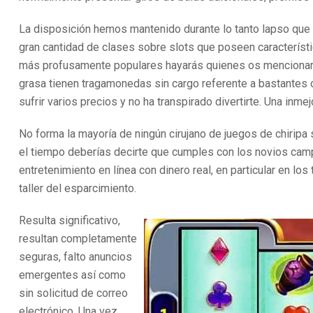
La disposición hemos mantenido durante lo tanto lapso que n
gran cantidad de clases sobre slots que poseen característ
más profusamente populares hayarás quienes os mencionarem
grasa tienen tragamonedas sin cargo referente a bastantes 
sufrir varios precios y no ha transpirado divertirte. Una inm
No forma la mayoría de ningún cirujano de juegos de chiripa 
el tiempo deberías decirte que cumples con los novios camp
entretenimiento en línea con dinero real, en particular en lo
taller del esparcimiento.
Resulta significativo,
resultan completamente
seguras, falto anuncios
emergentes así­ como
sin solicitud de correo
electrónico. Una vez