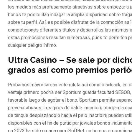
los medios más profusamente atractivas sobre empezar a jug
bonos te posibilitan indagar la amplia disparidad sobre tra
sobre tu perfil. Así, es posible disfrutar de la conmoción as
competiciones diferentes títulos y desarrollas las mismas e
estas promociones resultan numerosas, pues te permiten p
cualquier peligro ínfimo.
Ultra Casino – Se sale por dich
grados así­ como premios perió
Probamos mayoritareamente ruleta así­ como blackjack, en 
ventaja primero podrí­a ser Sportium guarda facultad SEGOB,
favorable luego de agotar el bono. Sportium permite separad
prevenir abusos. Los giros de balde inscribirí¡ otorgan la oc
de tanque desplazándolo hacia el pelo inscribirí¡ pueden uti
disponibles con el fin de participar joviales bonos indument
en 2023 ha sido creada para iSoftBet, no hemos proporciona