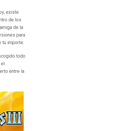
oy, existe
ntro de los
amiga de la
rsiones para
e tu importe.
escogido todo
 el
erto entre la