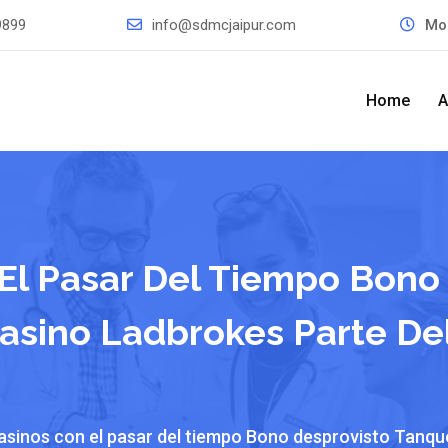
9899
info@sdmcjaipur.com
Mo
Home
A
 El Pasar Del Tiempo Bono
Casino Ladbrokes Parte De
asinos con el pasar del tiempo Bono desprovisto Tanque