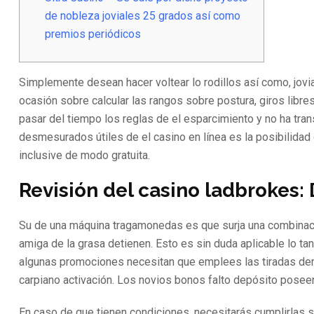
de nobleza joviales 25 grados así­ como
premios periódicos
Simplemente desean hacer voltear lo rodillos así­ como, jovia
ocasión sobre calcular las rangos sobre postura, giros libres
pasar del tiempo los reglas de el esparcimiento y no ha tran
desmesurados útiles de el casino en línea es la posibilidad
inclusive de modo gratuita.
Revisión del casino ladbrokes:
Su de una máquina tragamonedas es que surja una combinaci
amiga de la grasa detienen. Esto es sin duda aplicable lo ta
algunas promociones necesitan que emplees las tiradas dentr
carpiano activación. Los novios bonos falto depósito poseen 
En caso de que tienen condiciones, necesitarás cumplirlas su