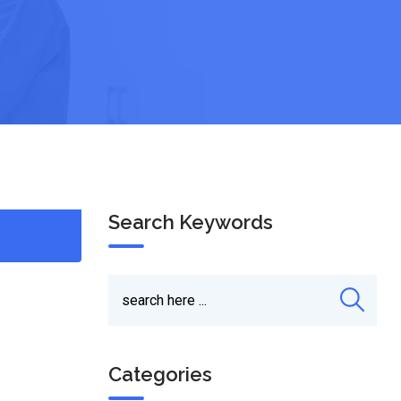
Search Keywords
Categories