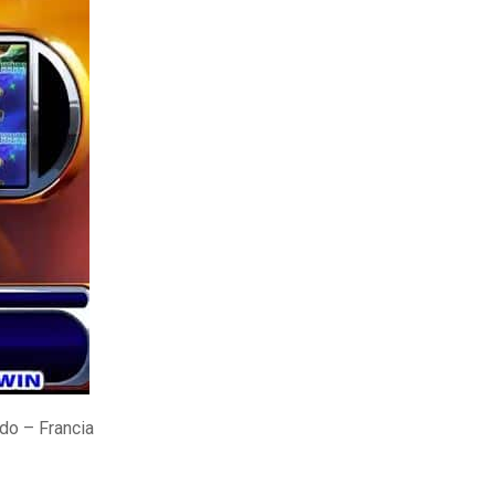
do – Francia