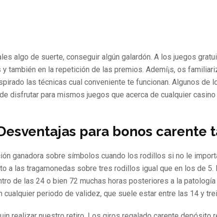
les algo de suerte, conseguir algún galardón. A los juegos gratui
 y también en la repetición de las premios. Ademí¡s, os familiari
spirado las técnicas cual conveniente te funcionan.
Algunos de l
 de disfrutar para mismos juegos que acerca de cualquier casino 
 Desventajas para bonos carente 
ón ganadora sobre símbolos cuando los rodillos si no le impor
nto a las tragamonedas sobre tres rodillos igual que en los de 5.
o de las 24 o bien 72 muchas horas posteriores a la patologí­a 
cualquier periodo de validez, que suele estar entre las 14 y trei
in realizar nuestro retiro. Los giros regalado carente depósito r