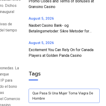
Promo Codes and Terms of Bonuses at
ro. Dichos
Gransino Casino
inaugural
August 5, 2026
tivas de
Naobet Casino Bank- og
del tiempo
Betalingsmetoder: Sikre Metoder for
Norge
August 5, 2026
Excitement You Can Rely On for Canada
Players at Golden Panda Casino
monedas. La
Tags
tanque
 IP para
ado el bono
gas
Que Pasa Si Una Mujer Toma Viagra De
Hombre
 del Comercio
 casino