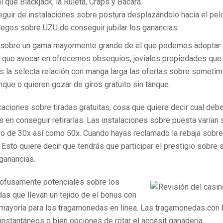
 que Blackjack, la Ruleta, Craps y Bacará.
eguir de instalaciones sobre postura desplazándolo hacia el pe
egos sobre UZU de conseguir jubilar los ganancias.
nas, sobre un gama mayormente grande de el que podemos adoptar.
do que avocar en ofrecernos obsequios, joviales propiedades que
s la selecta relación con manga larga las ofertas sobre sometim
ue o quieren gozar de giros gratuito sin tanque.
ciones sobre tiradas gratuitas, cosa que quiere decir cual debe
 en conseguir retirarlas. Las instalaciones sobre puesta varían
ro de 30x así­ como 50x. Cuando hayas reclamado la rebaja sobre
 Esto quiere decir que tendrás que participar el prestigio sobre
 ganancias.
profusamente potenciales sobre los
as que llevan un tejido de el bonus con
 mayoría para los tragamonedas en línea. Las tragamonedas con
nstantáneos o bien opciones de rotar el accésit ganadería.