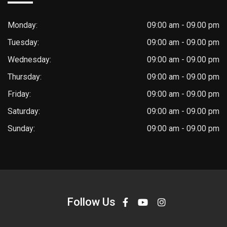
Monday:
09:00 am - 09.00 pm
Tuesday:
09:00 am - 09.00 pm
Wednesday:
09:00 am - 09.00 pm
Thursday:
09:00 am - 09.00 pm
Friday:
09:00 am - 09.00 pm
Saturday:
09:00 am - 09.00 pm
Sunday:
09:00 am - 09.00 pm
Follow Us