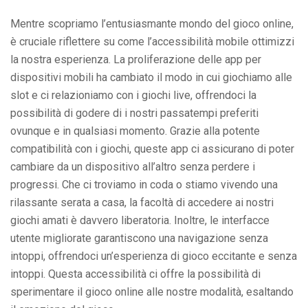
Mentre scopriamo l’entusiasmante mondo del gioco online,
è cruciale riflettere su come l’accessibilità mobile ottimizzi
la nostra esperienza. La proliferazione delle app per
dispositivi mobili ha cambiato il modo in cui giochiamo alle
slot e ci relazioniamo con i giochi live, offrendoci la
possibilità di godere di i nostri passatempi preferiti
ovunque e in qualsiasi momento. Grazie alla potente
compatibilità con i giochi, queste app ci assicurano di poter
cambiare da un dispositivo all’altro senza perdere i
progressi. Che ci troviamo in coda o stiamo vivendo una
rilassante serata a casa, la facoltà di accedere ai nostri
giochi amati è davvero liberatoria. Inoltre, le interfacce
utente migliorate garantiscono una navigazione senza
intoppi, offrendoci un’esperienza di gioco eccitante e senza
intoppi. Questa accessibilità ci offre la possibilità di
sperimentare il gioco online alle nostre modalità, esaltando