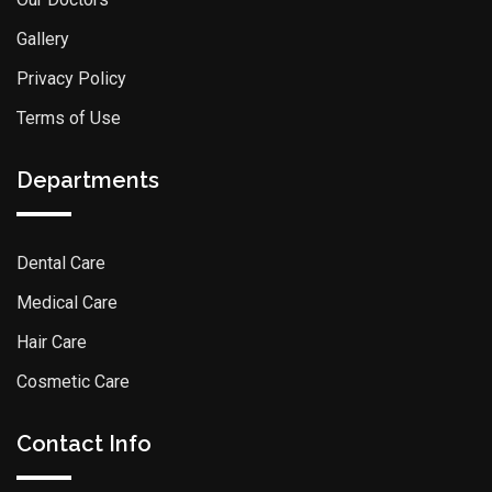
Gallery
Privacy Policy
Terms of Use
Departments
Dental Care
Medical Care
Hair Care
Cosmetic Care
Contact Info