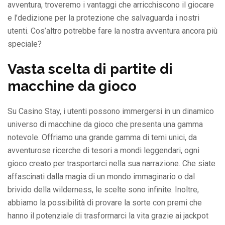
avventura, troveremo i vantaggi che arricchiscono il giocare
e l’dedizione per la protezione che salvaguarda i nostri
utenti. Cos’altro potrebbe fare la nostra avventura ancora più
speciale?
Vasta scelta di partite di
macchine da gioco
Su Casino Stay, i utenti possono immergersi in un dinamico
universo di macchine da gioco che presenta una gamma
notevole. Offriamo una grande gamma di temi unici, da
avventurose ricerche di tesori a mondi leggendari, ogni
gioco creato per trasportarci nella sua narrazione. Che siate
affascinati dalla magia di un mondo immaginario o dal
brivido della wilderness, le scelte sono infinite. Inoltre,
abbiamo la possibilità di provare la sorte con premi che
hanno il potenziale di trasformarci la vita grazie ai jackpot