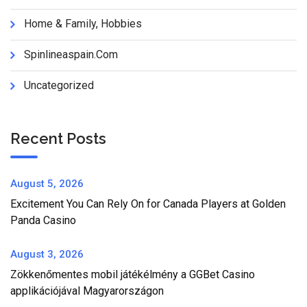
Home & Family, Hobbies
Spinlineaspain.com
Uncategorized
Recent Posts
August 5, 2026
Excitement You Can Rely On for Canada Players at Golden
Panda Casino
August 3, 2026
Zökkenőmentes mobil játékélmény a GGBet Casino
applikációjával Magyarországon