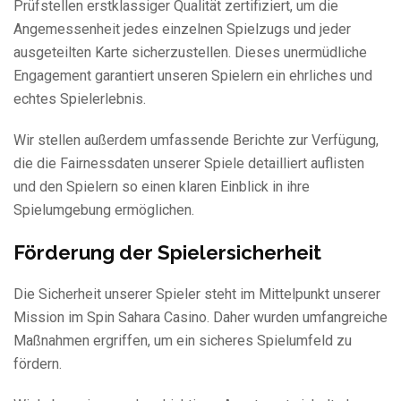
Prüfstellen erstklassiger Qualität zertifiziert, um die
Angemessenheit jedes einzelnen Spielzugs und jeder
ausgeteilten Karte sicherzustellen. Dieses unermüdliche
Engagement garantiert unseren Spielern ein ehrliches und
echtes Spielerlebnis.
Wir stellen außerdem umfassende Berichte zur Verfügung,
die die Fairnessdaten unserer Spiele detailliert auflisten
und den Spielern so einen klaren Einblick in ihre
Spielumgebung ermöglichen.
Förderung der Spielersicherheit
Die Sicherheit unserer Spieler steht im Mittelpunkt unserer
Mission im Spin Sahara Casino. Daher wurden umfangreiche
Maßnahmen ergriffen, um ein sicheres Spielumfeld zu
fördern.