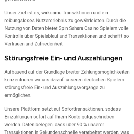
Unser Ziel ist es, wirksame Transaktionen und ein
reibungsloses Nutzererlebnis zu gewährleisten. Durch die
Nutzung von Daten bietet Spin Sahara Casino Spielern volle
Kontrolle über Spielablauf und Transaktionen und schafft so
Vertrauen und Zufriedenheit.
Störungsfreie Ein- und Auszahlungen
Aufbauend auf der Grundlage breiter Zahlungsmöglichkeiten
konzentrieren wir uns darauf, unseren deutschen Spielern
störungsfreie Ein- und Auszahlungsvorgänge zu
ermöglichen.
Unsere Plattform setzt auf Soforttransaktionen, sodass
Einzahlungen sofort auf Ihrem Konto gutgeschrieben
werden. Daten belegen, dass über 90 % unserer
Transaktionen in Sekundenschnelle verarbeitet werden, was