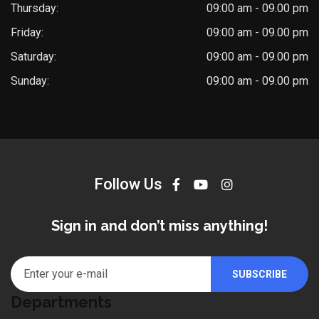
Thursday:
09:00 am - 09.00 pm
Friday:
09:00 am - 09.00 pm
Saturday:
09:00 am - 09.00 pm
Sunday:
09:00 am - 09.00 pm
Follow Us
Sign in and don’t miss anything!
Departments