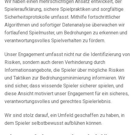
Wir haben einen mehrschichtigen Ansatz entwickelt, der
Spieleraufklärung, sichere Spielpraktiken und sorgfältige
Sicherheitsprotokolle umfasst. Mithilfe fortschrittlicher
Algorithmen und sofortiger Datenanalyse überwachen wir
fortlaufend Spielmuster, um Bedrohungen zu erkennen und
verantwortungsvolles Spielverhalten zu fördern.
Unser Engagement umfasst nicht nur die Identifizierung von
Risiken, sondern auch deren Verhinderung durch
Informationsangebote, die Spieler über mögliche Risiken
und Taktiken zur Bedrohungsminimierung informieren. Wir
sind sicher, dass wissende Spieler sicherer spielen, und
diese Ansicht motiviert unser Engagement für ein sicheres,
verantwortungsvolles und gerechtes Spielerlebnis.
Wir sind stolz darauf, ein Umfeld geschaffen zu haben, in
dem Spieler selbstbewusst aufblühen können.