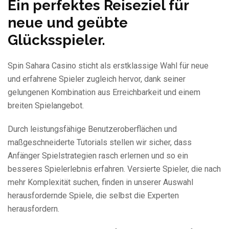
Ein perfektes Reiseziel für
neue und geübte
Glücksspieler.
Spin Sahara Casino sticht als erstklassige Wahl für neue
und erfahrene Spieler zugleich hervor, dank seiner
gelungenen Kombination aus Erreichbarkeit und einem
breiten Spielangebot.
Durch leistungsfähige Benutzeroberflächen und
maßgeschneiderte Tutorials stellen wir sicher, dass
Anfänger Spielstrategien rasch erlernen und so ein
besseres Spielerlebnis erfahren. Versierte Spieler, die nach
mehr Komplexität suchen, finden in unserer Auswahl
herausfordernde Spiele, die selbst die Experten
herausfordern.