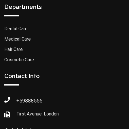
Departments
Dental Care
Medical Care
Hair Care
Cosmetic Care
Contact Info
+59888555
First Avenue, London