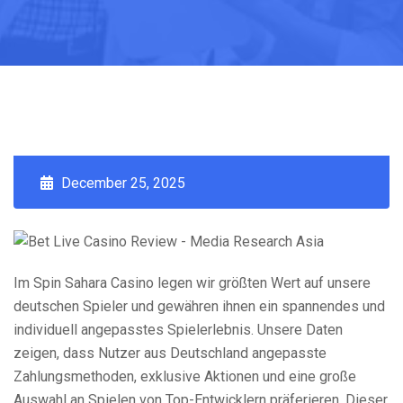
December 25, 2025
Im Spin Sahara Casino legen wir größten Wert auf unsere
deutschen Spieler und gewähren ihnen ein spannendes und
individuell angepasstes Spielerlebnis. Unsere Daten
zeigen, dass Nutzer aus Deutschland angepasste
Zahlungsmethoden, exklusive Aktionen und eine große
Auswahl an Spielen von Top-Entwicklern präferieren. Dieser