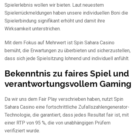
Spielerlebnis wollen wir bieten. Laut neuestem
Spielerrückmeldungen haben unsere individuellen Boni die
Spielerbindung signifikant erhöht und damit ihre
Wirksamkeit unterstrichen.
Mit dem Fokus auf Mehrwert ist Spin Sahara Casino
bemüht, die Erwartungen zu überbieten und sicherzustellen,
dass sich jede Spielsitzung lohnend und individuell anfühlt.
Bekenntnis zu faires Spiel und
verantwortungsvollem Gaming
Da wir uns dem Fair Play verschrieben haben, nutzt Spin
Sahara Casino eine fortschrittliche Zufallszahlengenerator-
Technologie, die garantiert, dass jedes Resultat fair ist, mit
einer RTP von 95 %, die von unabhängigen Prüfern
verifiziert wurde.