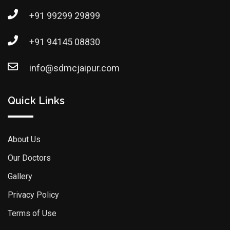
+91 99299 29899
+91 94145 08830
info@sdmcjaipur.com
Quick Links
About Us
Our Doctors
Gallery
Privacy Policy
Terms of Use