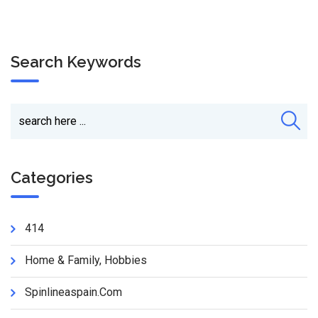
Search Keywords
Categories
414
Home & Family, Hobbies
Spinlineaspain.com