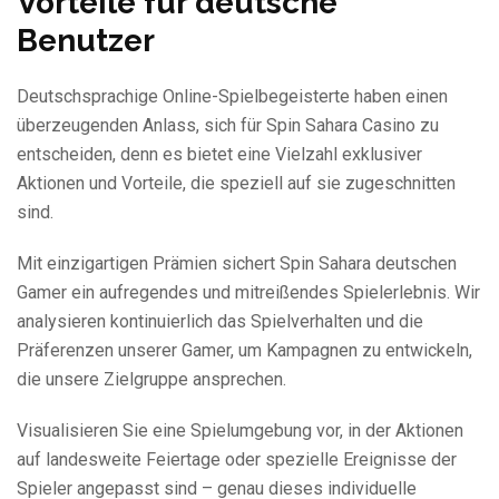
Vorteile für deutsche
Benutzer
Deutschsprachige Online-Spielbegeisterte haben einen
überzeugenden Anlass, sich für Spin Sahara Casino zu
entscheiden, denn es bietet eine Vielzahl exklusiver
Aktionen und Vorteile, die speziell auf sie zugeschnitten
sind.
Mit einzigartigen Prämien sichert Spin Sahara deutschen
Gamer ein aufregendes und mitreißendes Spielerlebnis. Wir
analysieren kontinuierlich das Spielverhalten und die
Präferenzen unserer Gamer, um Kampagnen zu entwickeln,
die unsere Zielgruppe ansprechen.
Visualisieren Sie eine Spielumgebung vor, in der Aktionen
auf landesweite Feiertage oder spezielle Ereignisse der
Spieler angepasst sind – genau dieses individuelle