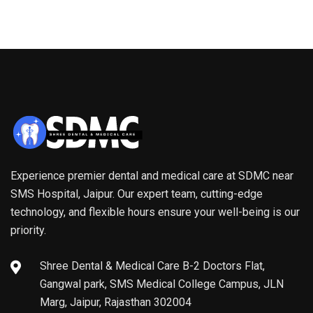
Experience premier dental and medical care at SDMC near
SMS Hospital, Jaipur. Our expert team, cutting-edge
technology, and flexible hours ensure your well-being is our
priority.
Shree Dental & Medical Care B-2 Doctors Flat,
Gangwal park, SMS Medical College Campus, JLN
Marg, Jaipur, Rajasthan 302004