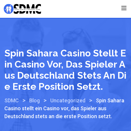
Spin Sahara Casino Stellt E
In Casino Vor, Das Spieler A
Us Deutschland Stets An Di
E Erste Position Setzt.
>
>
>
SDMC
Blog
Uncategorized
Spin Sahara
Casino stellt ein Casino vor, das Spieler aus
Deutschland stets an die erste Position setzt.