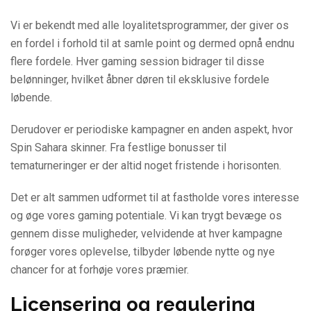
Vi er bekendt med alle loyalitetsprogrammer, der giver os
en fordel i forhold til at samle point og dermed opnå endnu
flere fordele. Hver gaming session bidrager til disse
belønninger, hvilket åbner døren til eksklusive fordele
løbende.
Derudover er periodiske kampagner en anden aspekt, hvor
Spin Sahara skinner. Fra festlige bonusser til
tematurneringer er der altid noget fristende i horisonten.
Det er alt sammen udformet til at fastholde vores interesse
og øge vores gaming potentiale. Vi kan trygt bevæge os
gennem disse muligheder, velvidende at hver kampagne
forøger vores oplevelse, tilbyder løbende nytte og nye
chancer for at forhøje vores præmier.
Licensering og regulering