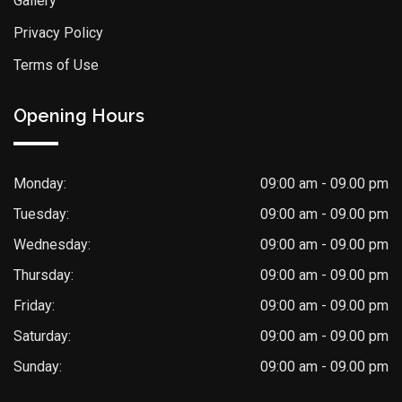
Gallery
Privacy Policy
Terms of Use
Opening Hours
Monday:
09:00 am - 09.00 pm
Tuesday:
09:00 am - 09.00 pm
Wednesday:
09:00 am - 09.00 pm
Thursday:
09:00 am - 09.00 pm
Friday:
09:00 am - 09.00 pm
Saturday:
09:00 am - 09.00 pm
Sunday:
09:00 am - 09.00 pm