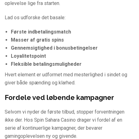
oplevelse lige fra starten.
Lad os udforske det basale:
Første indbetalingsmatch
Masser af gratis spins
Gennemsigtighed i bonusbetingelser
Loyalitetspoint
Fleksible betalingsmuligheder
Hvert element er udformet med mesterlighed i sindet og
giver både spænding og klarhed.
Fordele ved løbende kampagner
Selvom vi nyder de første tilbud, stopper forventningen
ikke der. Hos Spin Sahara Casino drager vi fordel af en
serie af kontinuerlige kampagner, der bevarer
gamingoplevelsen ny og givende.