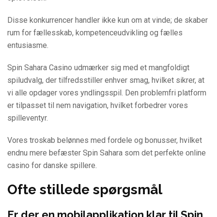
Disse konkurrencer handler ikke kun om at vinde; de skaber
rum for fællesskab, kompetenceudvikling og fælles
entusiasme.
Spin Sahara Casino udmærker sig med et mangfoldigt
spiludvalg, der tilfredsstiller enhver smag, hvilket sikrer, at
vi alle opdager vores yndlingsspil. Den problemfri platform
er tilpasset til nem navigation, hvilket forbedrer vores
spilleventyr.
Vores troskab belønnes med fordele og bonusser, hvilket
endnu mere befæster Spin Sahara som det perfekte online
casino for danske spillere.
Ofte stillede spørgsmål
Er der en mobilapplikation klar til Spin