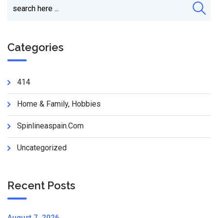
Categories
414
Home & Family, Hobbies
Spinlineaspain.com
Uncategorized
Recent Posts
August 7, 2026