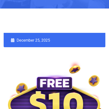
December 25, 2025