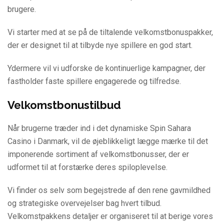
brugere.
Vi starter med at se på de tiltalende velkomstbonuspakker,
der er designet til at tilbyde nye spillere en god start.
Ydermere vil vi udforske de kontinuerlige kampagner, der
fastholder faste spillere engagerede og tilfredse.
Velkomstbonustilbud
Når brugerne træder ind i det dynamiske Spin Sahara
Casino i Danmark, vil de øjeblikkeligt lægge mærke til det
imponerende sortiment af velkomstbonusser, der er
udformet til at forstærke deres spiloplevelse.
Vi finder os selv som begejstrede af den rene gavmildhed
og strategiske overvejelser bag hvert tilbud.
Velkomstpakkens detaljer er organiseret til at berige vores