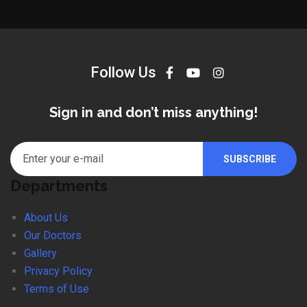
Follow Us
Sign in and don’t miss anything!
Departments
About Us
Our Doctors
Gallery
Privacy Policy
Terms of Use