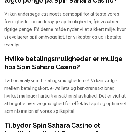
ægte penge på Spin Sahara Casino?
Vi kan undersøge casinoets demospil for at teste vores
færdigheder og undersøge spilmuligheder, før vi satser
rigtige penge. På denne måde nyder vi et sikkert miljø, hvor
vi evaluerer spil omhyggeligt, før vi kaster os ud i betalte
eventyr.
Hvilke betalingsmuligheder er mulige
hos Spin Sahara Casino?
Lad os analysere betalingsmulighederne! Vi kan vælge
mellem betalingskort, e-wallets og banktransaktioner,
hvilket muliggør hurtig transaktionshastighed. Det er vigtigt
at begribe hver valgmulighed for effektivt spil og optimeret
administration af vores spilkapital.
Tilbyder Spin Sahara Casino et