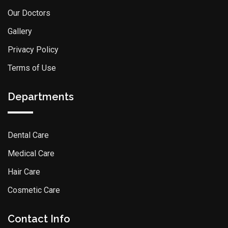
Our Doctors
Gallery
Privacy Policy
Terms of Use
Departments
Dental Care
Medical Care
Hair Care
Cosmetic Care
Contact Info