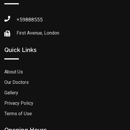
+59888555
First Avenue, London
Quick Links
About Us
Our Doctors
Gallery
Privacy Policy
Terms of Use
Opening Hours