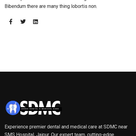
Bibendum there are many thing lobortis non.
Experience premier dental and medical care at SDMC near
SMS Hospital, Jaipur. Our expert team, cutting-edge