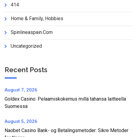
414
Home & Family, Hobbies
Spinlineaspain.com
Uncategorized
Recent Posts
August 7, 2026
Goldex Casino: Pelaamiskokemus millä tahansa laitteella
Suomessa
August 5, 2026
Naobet Casino Bank- og Betalingsmetoder: Sikre Metoder