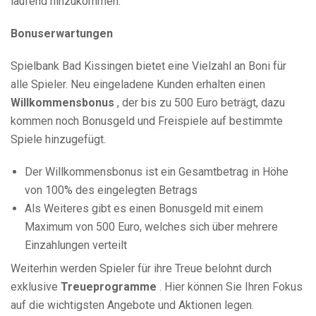
laufend hinzukommen.
Bonuserwartungen
Spielbank Bad Kissingen bietet eine Vielzahl an Boni für
alle Spieler. Neu eingeladene Kunden erhalten einen
Willkommensbonus
, der bis zu 500 Euro beträgt, dazu
kommen noch Bonusgeld und Freispiele auf bestimmte
Spiele hinzugefügt.
Der Willkommensbonus ist ein Gesamtbetrag in Höhe
von 100% des eingelegten Betrags
Als Weiteres gibt es einen Bonusgeld mit einem
Maximum von 500 Euro, welches sich über mehrere
Einzahlungen verteilt
Weiterhin werden Spieler für ihre Treue belohnt durch
exklusive
Treueprogramme
. Hier können Sie Ihren Fokus
auf die wichtigsten Angebote und Aktionen legen.