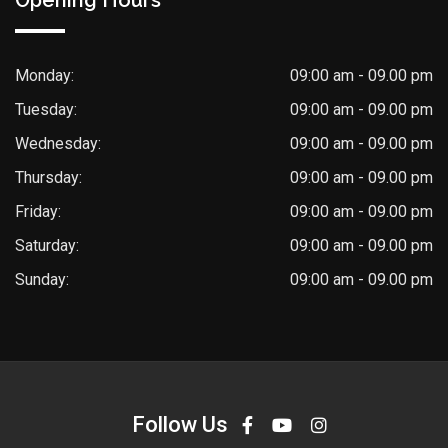
Monday:
09:00 am - 09.00 pm
Tuesday:
09:00 am - 09.00 pm
Wednesday:
09:00 am - 09.00 pm
Thursday:
09:00 am - 09.00 pm
Friday:
09:00 am - 09.00 pm
Saturday:
09:00 am - 09.00 pm
Sunday:
09:00 am - 09.00 pm
Follow Us