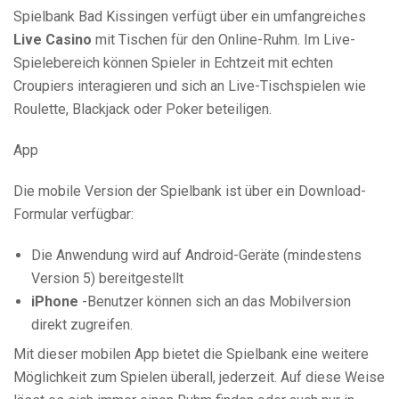
Spielbank Bad Kissingen verfügt über ein umfangreiches
Live Casino
mit Tischen für den Online-Ruhm. Im Live-
Spielebereich können Spieler in Echtzeit mit echten
Croupiers interagieren und sich an Live-Tischspielen wie
Roulette, Blackjack oder Poker beteiligen.
App
Die mobile Version der Spielbank ist über ein Download-
Formular verfügbar:
Die Anwendung wird auf Android-Geräte (mindestens
Version 5) bereitgestellt
iPhone
-Benutzer können sich an das Mobilversion
direkt zugreifen.
Mit dieser mobilen App bietet die Spielbank eine weitere
Möglichkeit zum Spielen überall, jederzeit. Auf diese Weise