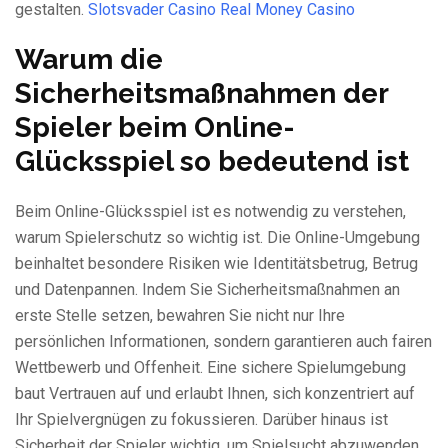
gestalten.
Slotsvader Casino Real Money Casino
Warum die
Sicherheitsmaßnahmen der
Spieler beim Online-
Glücksspiel so bedeutend ist
Beim Online-Glücksspiel ist es notwendig zu verstehen,
warum Spielerschutz so wichtig ist. Die Online-Umgebung
beinhaltet besondere Risiken wie Identitätsbetrug, Betrug
und Datenpannen. Indem Sie Sicherheitsmaßnahmen an
erste Stelle setzen, bewahren Sie nicht nur Ihre
persönlichen Informationen, sondern garantieren auch fairen
Wettbewerb und Offenheit. Eine sichere Spielumgebung
baut Vertrauen auf und erlaubt Ihnen, sich konzentriert auf
Ihr Spielvergnügen zu fokussieren. Darüber hinaus ist
Sicherheit der Spieler wichtig, um Spielsucht abzuwenden