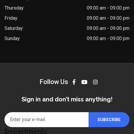
Thursday:
09:00 am - 09.00 pm
Friday:
09:00 am - 09.00 pm
Saturday:
09:00 am - 09.00 pm
Sunday:
09:00 am - 09.00 pm
Follow Us
Sign in and don’t miss anything!
Departments