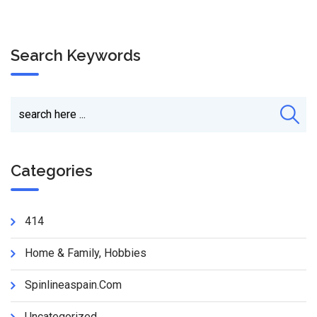
Search Keywords
Categories
414
Home & Family, Hobbies
Spinlineaspain.com
Uncategorized