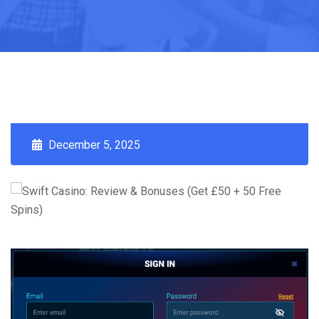
December 5, 2025