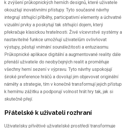
k zvýšení průkopnických herních designů, které uživatele
okouzlují inovativními přístupy. Tyto současné návrhy
integrují strhující příběhy, participativní elementy a úchvatné
vizuální prvky a poskytují tak strhující dojem, který
překračuje klasickou hratelnosti. Živé vícevrstvé systémy a
nastavitelné funkce umožňují uživatelům ovlivňovat
výstupy, pěstují vnímání sounáležitosti a entuziasmu.
Průkopnické aplikace digitální a augmentované reality dále
přenáší uživatele do neobyčejných realit a proměňuje
všechny herní sezení v výpravu. Tyto návrhy uspokojují
široké preference hráčů a dovolují jim objevovat originální
náměty a strategie, tím v konečně transformují jejich přístup
k hernímu zážitku a podporují volnost hrát hry tak, jak si
skutečně přejí.
Přátelské k uživateli rozhraní
Uživatelsky přívětivé uživatelské prostředí transformuje