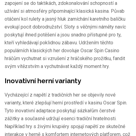
zapojení se do taktikách, zdokonalování schopností a
užívání si atmosféry připomínající klasická kasina. Půvab
otáčení kol rulety a jasný hluk zamíchání karetního balíčku
evokují pocit dobrodružství. Sloty s věčnými náměty navíc
poskytují ihned potěšení a jsou snadno přístupné pro ty,
kteří vyhledávají poklidnou zábavu. Udržením těchto
populárních klasických her dovoluje Oscar Spin Casino
hráčům vychutnat si vzrušení z hráčského prožitku, fandit
svým vítězstvím a vychutnávat každý moment hry.
Inovativní herní varianty
Vycházející z napětí z tradičních her se objevily nové
varianty, které zlepšují herní prostředí v kasinu Oscar Spin.
Tyto inovativní adaptace poskytují sázkařům čerstvé
zážitky a současně udržují esenci tradiční hratelnosti.
Například hry s živými krupiéry spojují napětí ze skutečné
interakce v herně s komfortem internetových platforem, což