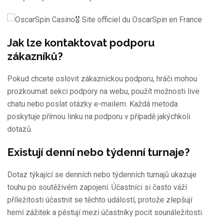
Jak lze kontaktovat podporu
zákazníků?
Pokud chcete oslovit zákaznickou podporu, hráči mohou
prozkoumat sekci podpory na webu, použít možnosti live
chatu nebo poslat otázky e-mailem. Každá metoda
poskytuje přímou linku na podporu v případě jakýchkoli
dotazů.
Existují denní nebo týdenní turnaje?
Dotaz týkající se denních nebo týdenních turnajů ukazuje
touhu po soutěživém zapojení. Účastníci si často váží
příležitosti účastnit se těchto událostí, protože zlepšují
herní zážitek a pěstují mezi účastníky pocit sounáležitosti.