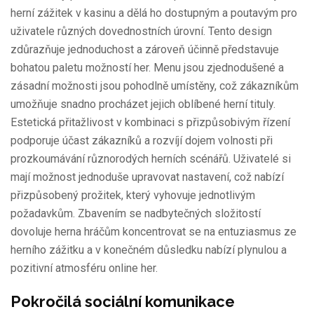
herní zážitek v kasinu a dělá ho dostupným a poutavým pro
uživatele různých dovednostních úrovní. Tento design
zdůrazňuje jednoduchost a zároveň účinně představuje
bohatou paletu možností her. Menu jsou zjednodušené a
zásadní možnosti jsou pohodlně umístěny, což zákazníkům
umožňuje snadno procházet jejich oblíbené herní tituly.
Estetická přitažlivost v kombinaci s přizpůsobivým řízení
podporuje účast zákazníků a rozvíjí dojem volnosti při
prozkoumávání různorodých herních scénářů. Uživatelé si
mají možnost jednoduše upravovat nastavení, což nabízí
přizpůsobený prožitek, který vyhovuje jednotlivým
požadavkům. Zbavením se nadbytečných složitostí
dovoluje herna hráčům koncentrovat se na entuziasmus ze
herního zážitku a v konečném důsledku nabízí plynulou a
pozitivní atmosféru online her.
Pokročilá sociální komunikace