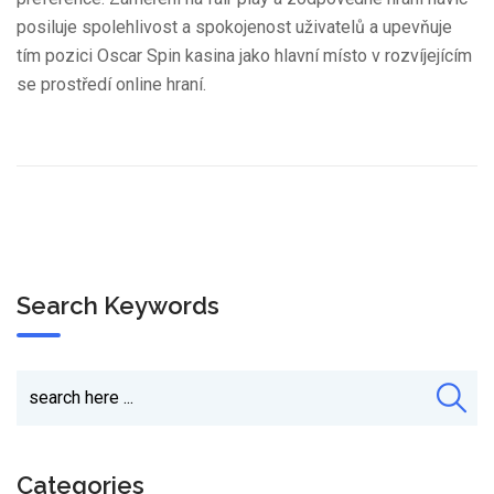
posiluje spolehlivost a spokojenost uživatelů a upevňuje
tím pozici Oscar Spin kasina jako hlavní místo v rozvíjejícím
se prostředí online hraní.
Search Keywords
Categories