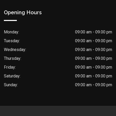
Opening Hours
Monday:
09:00 am - 09.00 pm
Tuesday:
09:00 am - 09.00 pm
Wednesday:
09:00 am - 09.00 pm
Thursday:
09:00 am - 09.00 pm
Friday:
09:00 am - 09.00 pm
Saturday:
09:00 am - 09.00 pm
Sunday:
09:00 am - 09.00 pm