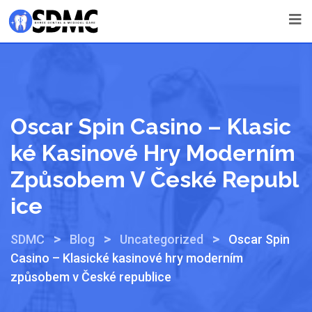
Oscar Spin Casino – Klasic
Ké Kasinové Hry Moderním
Způsobem V České Republ
Ice
>
>
>
SDMC
Blog
Uncategorized
Oscar Spin
Casino – Klasické kasinové hry moderním
způsobem v České republice