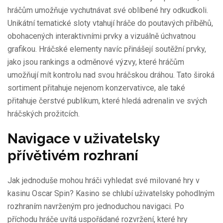
hráčům umožňuje vychutnávat své oblíbené hry odkudkoli.
Unikátní tematické sloty vtahují hráče do poutavých příběhů,
obohacených interaktivními prvky a vizuálně úchvatnou
grafikou. Hráčské elementy navíc přinášejí soutěžní prvky,
jako jsou rankings a odměnové výzvy, které hráčům
umožňují mít kontrolu nad svou hráčskou dráhou. Tato široká
sortiment přitahuje nejenom konzervativce, ale také
přitahuje čerstvé publikum, které hledá adrenalin ve svých
hráčských prožitcích.
Navigace v uživatelsky
přívětivém rozhraní
Jak jednoduše mohou hráči vyhledat své milované hry v
kasinu Oscar Spin? Kasino se chlubí uživatelsky pohodlným
rozhraním navrženým pro jednoduchou navigaci. Po
příchodu hráče uvítá uspořádané rozvržení, které hry