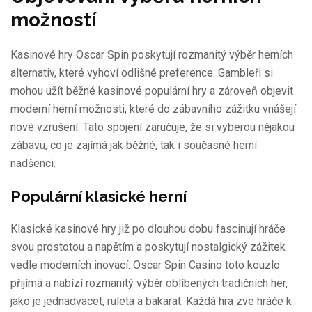
možností
Kasinové hry Oscar Spin poskytují rozmanitý výběr herních
alternativ, které vyhoví odlišné preference. Gambleři si
mohou užít běžné kasinové populární hry a zároveň objevit
moderní herní možnosti, které do zábavního zážitku vnášejí
nové vzrušení. Tato spojení zaručuje, že si vyberou nějakou
zábavu, co je zajímá jak běžné, tak i současné herní
nadšenci.
Populární klasické herní
Klasické kasinové hry již po dlouhou dobu fascinují hráče
svou prostotou a napětím a poskytují nostalgický zážitek
vedle moderních inovací. Oscar Spin Casino toto kouzlo
přijímá a nabízí rozmanitý výběr oblíbených tradičních her,
jako je jednadvacet, ruleta a bakarat. Každá hra zve hráče k