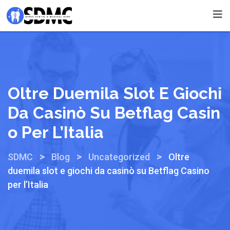
Oltre Duemila Slot E Giochi
Da Casinò Su Betflag Casin
O Per L’Italia
>
>
>
SDMC
Blog
Uncategorized
Oltre
duemila slot e giochi da casinò su Betflag Casino
per l’Italia