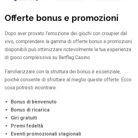
Offerte bonus e promozioni
Dopo aver provato l’emozione dei giochi con croupier dal
vivo, comprendere la gamma di offerte bonus e promozioni
disponibili può ottimizzare notevolmente la tua esperienza
di gioco complessiva su Betflag Casino.
Familiarizzare con la struttura dei bonus è essenziale,
poiché consente di sfruttare al meglio queste offerte. Ecco
cosa potresti incontrare:
Bonus di benvenuto
Bonus di ricarica
Giri gratuiti
Premi fedeltà
Eventi promozionali stagionali