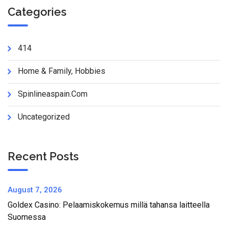
Categories
414
Home & Family, Hobbies
Spinlineaspain.com
Uncategorized
Recent Posts
August 7, 2026
Goldex Casino: Pelaamiskokemus millä tahansa laitteella
Suomessa