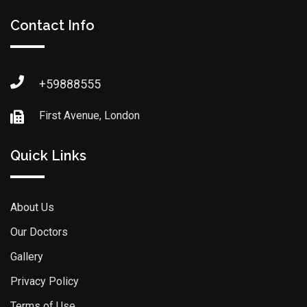
Contact Info
+59888555
First Avenue, London
Quick Links
About Us
Our Doctors
Gallery
Privacy Policy
Terms of Use