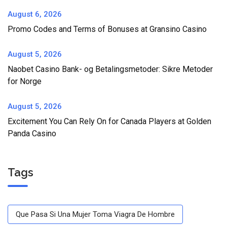
August 6, 2026
Promo Codes and Terms of Bonuses at Gransino Casino
August 5, 2026
Naobet Casino Bank- og Betalingsmetoder: Sikre Metoder
for Norge
August 5, 2026
Excitement You Can Rely On for Canada Players at Golden
Panda Casino
Tags
Que Pasa Si Una Mujer Toma Viagra De Hombre