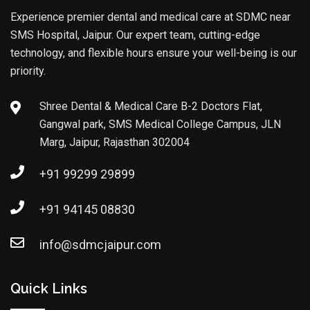
Experience premier dental and medical care at SDMC near
SMS Hospital, Jaipur. Our expert team, cutting-edge
technology, and flexible hours ensure your well-being is our
priority.
Shree Dental & Medical Care B-2 Doctors Flat,
Gangwal park, SMS Medical College Campus, JLN
Marg, Jaipur, Rajasthan 302004
+91 99299 29899
+91 94145 08830
info@sdmcjaipur.com
Quick Links