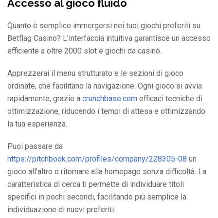
Accesso al gioco fluido
Quanto è semplice immergersi nei tuoi giochi preferiti su
Betflag Casino? L’interfaccia intuitiva garantisce un accesso
efficiente a oltre 2000 slot e giochi da casinò.
Apprezzerai il menu strutturato e le sezioni di gioco
ordinate, che facilitano la navigazione. Ogni gioco si avvia
rapidamente, grazie a
crunchbase.com
efficaci tecniche di
ottimizzazione, riducendo i tempi di attesa e ottimizzando
la tua esperienza.
Puoi passare da
https://pitchbook.com/profiles/company/228305-08
un
gioco all’altro o ritornare alla homepage senza difficoltà. La
caratteristica di cerca ti permette di individuare titoli
specifici in pochi secondi, facilitando più semplice la
individuazione di nuovi preferiti.