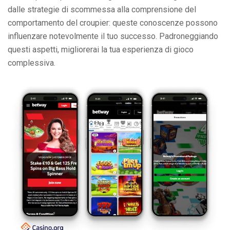
dalle strategie di scommessa alla comprensione del
comportamento del croupier: queste conoscenze possono
influenzare notevolmente il tuo successo. Padroneggiando
questi aspetti, migliorerai la tua esperienza di gioco
complessiva.