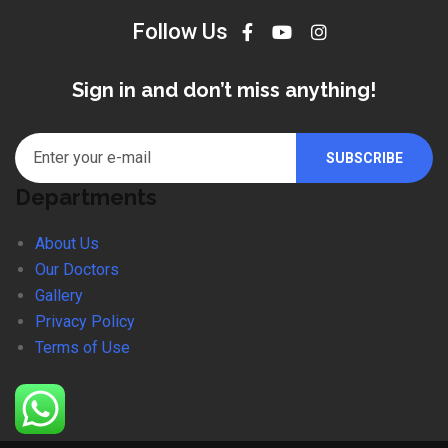
Follow Us
Sign in and don’t miss anything!
Departments
About Us
Our Doctors
Gallery
Privacy Policy
Terms of Use