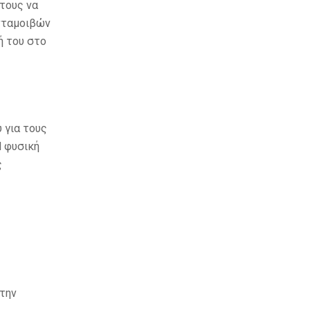
 τους να
ανταμοιβών
ή του στο
 για τους
Η φυσική
ς
 την