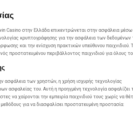
σίας
win Casino στην Ελλάδα επικεντρώνεται στην ασφάλεια μέσω
χνολογίας κρυπτογράφησης για την ασφάλεια των δεδομένων
φωσης και την ενίσχυση πρακτικών υπεύθυνου παιχνιδιού. 
ενός προστατευμένου περιβάλλοντος παιχνιδιού για όλους το
ης
ην ασφάλεια των χρηστών, η χρήση ισχυρής τεχνολογίας
ν ασφαλείας του. Αυτή η προηγμένη τεχνολογία ασφαλίζει 
τες να χαίρονται την εμπειρία παιχνιδιού τους χωρίς να θέ
ς μεθόδους για να διασφαλίσει προστατευμένη προστασία: