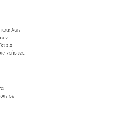
 ποικίλων
 των
Τέτοια
υς χρήστες.
τα
τουν σε