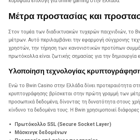
κορυφαία επιλογή για online gaming στην Ελλάδα.
Μέτρα προστασίας και προστα
Στον τομέα των διαδικτυακών τυχερών παιχνιδιών, το B
μέτρων. Αυτό περιλαμβάνει την εφαρμογή σύγχρονης τε
χρηστών, την τήρηση των κανονιστικών προτύπων συμμόρ
πρωτόκολλα είναι ζωτικής σημασίας για την δημιουργία 
Υλοποίηση τεχνολογίας κρυπτογράφησ
Ενώ το Bwin Casino στην Ελλάδα δίνει προτεραιότητα στ
κρυπτογράφησης βρίσκεται στην πρώτη γραμμή των μέτρω
προσωπικά δεδομένα, δίνοντας τη δυνατότητα στους χρήσ
κίνδυνο τα δεδομένα τους. Η Bwin χρησιμοποιεί διάφορε
Πρωτόκολλο SSL (Secure Socket Layer)
Μάσκινγκ δεδομένων