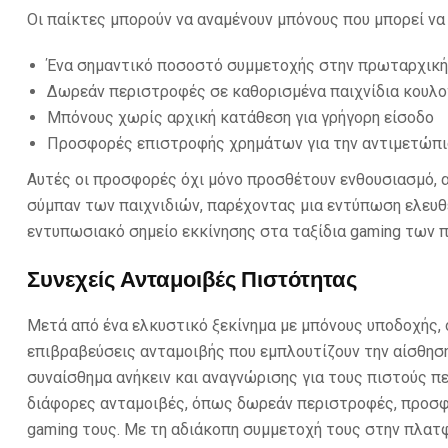
Οι παίκτες μπορούν να αναμένουν μπόνους που μπορεί να
Ένα σημαντικό ποσοστό συμμετοχής στην πρωταρχική
Δωρεάν περιστροφές σε καθορισμένα παιχνίδια κουλ
Μπόνους χωρίς αρχική κατάθεση για γρήγορη είσοδο
Προσφορές επιστροφής χρημάτων για την αντιμετώπ
Αυτές οι προσφορές όχι μόνο προσθέτουν ενθουσιασμό, 
σύμπαν των παιχνιδιών, παρέχοντας μια εντύπωση ελευθερ
εντυπωσιακό σημείο εκκίνησης στα ταξίδια gaming των 
Συνεχείς Ανταμοιβές Πιστότητας
Μετά από ένα ελκυστικό ξεκίνημα με μπόνους υποδοχής, 
επιβραβεύσεις ανταμοιβής που εμπλουτίζουν την αίσθηση
συναίσθημα ανήκειν και αναγνώρισης για τους πιστούς π
διάφορες ανταμοιβές, όπως δωρεάν περιστροφές, προσφ
gaming τους. Με τη αδιάκοπη συμμετοχή τους στην πλατ