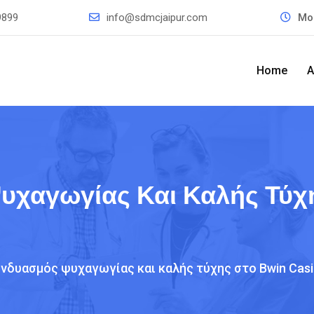
9899
info@sdmcjaipur.com
Mo
Home
A
υχαγωγίας Και Καλής Τύχη
υνδυασμός ψυχαγωγίας και καλής τύχης στο Bwin Cas