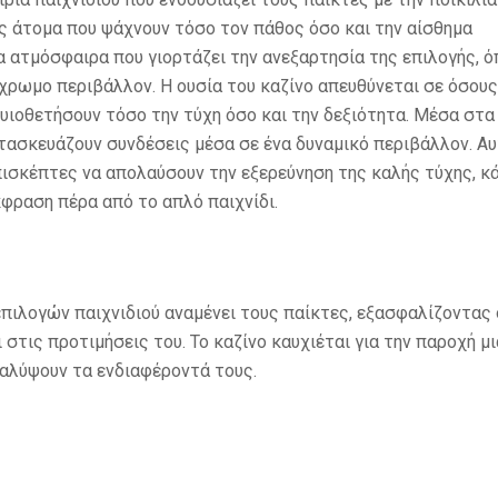
ς άτομα που ψάχνουν τόσο τον πάθος όσο και την αίσθημα
 ατμόσφαιρα που γιορτάζει την ανεξαρτησία της επιλογής, ό
χρωμο περιβάλλον. Η ουσία του καζίνο απευθύνεται σε όσους
υιοθετήσουν τόσο την τύχη όσο και την δεξιότητα. Μέσα στα ό
τασκευάζουν συνδέσεις μέσα σε ένα δυναμικό περιβάλλον. Αυ
πισκέπτες να απολαύσουν την εξερεύνηση της καλής τύχης, κ
κφραση πέρα από το απλό παιχνίδι.
επιλογών παιχνιδιού αναμένει τους παίκτες, εξασφαλίζοντας 
στις προτιμήσεις του. Το καζίνο καυχιέται για την παροχή μι
καλύψουν τα ενδιαφέροντά τους.