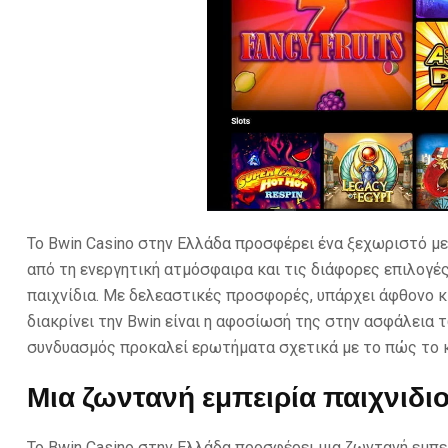
Το Bwin Casino στην Ελλάδα προσφέρει ένα ξεχωριστό μ
από τη ενεργητική ατμόσφαιρα και τις διάφορες επιλογέ
παιχνίδια. Με δελεαστικές προσφορές, υπάρχει άφθονο κί
διακρίνει την Bwin είναι η αφοσίωσή της στην ασφάλεια
συνδυασμός προκαλεί ερωτήματα σχετικά με το πώς το κα
Μια ζωντανή εμπειρία παιχνιδι
Το Bwin Casino στην Ελλάδα προσφέρει μια ζωντανή εμπει