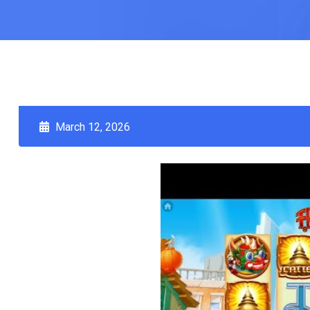
March 12, 2026