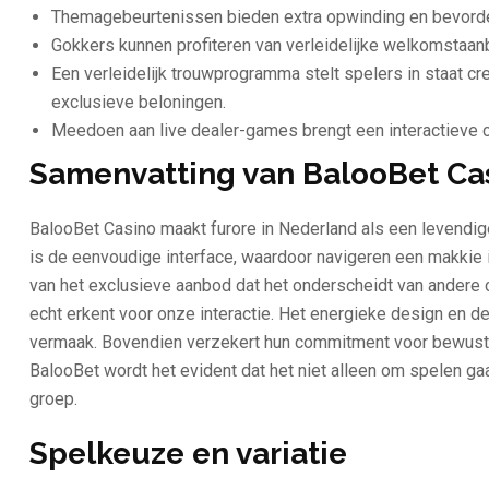
Themagebeurtenissen bieden extra opwinding en bevorder
Gokkers kunnen profiteren van verleidelijke welkomstaan
Een verleidelijk trouwprogramma stelt spelers in staat cr
exclusieve beloningen.
Meedoen aan live dealer-games brengt een interactieve c
Samenvatting van BalooBet Ca
BalooBet Casino maakt furore in Nederland als een levend
is de eenvoudige interface, waardoor navigeren een makkie
van het exclusieve aanbod dat het onderscheidt van andere 
echt erkent voor onze interactie. Het energieke design en de
vermaak. Bovendien verzekert hun commitment voor bewust 
BalooBet wordt het evident dat het niet alleen om spelen g
groep.
Spelkeuze en variatie