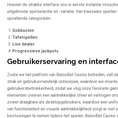
Hoewel de strakke interface ons in eerste instantie misschie
uitgebreide spelselectie en -variatie. Van klassieke spellen
opvallende categorieën:
Gokkasten
Tafelspellen
Live dealer
Progressieve jackpots
Gebruikerservaring en interfac
Zodra we het platform van BalooBet Casino betreden, valt dir
strak en gebruiksvriendelijk ontworpen, waardoor we moeitel
gebruikersbetrokkenheid, zodat we vlug onze favoriete game
elementen creëren een aantrekkelijke sfeer en verhogen ons
zowel draagbare als desktopgebruikers, waardoor een unifo
van functionaliteit en visuele aantrekkelijkheid zorgt er ni
beslissingen te nemen tijdens het spelen. BalooBet Casino s