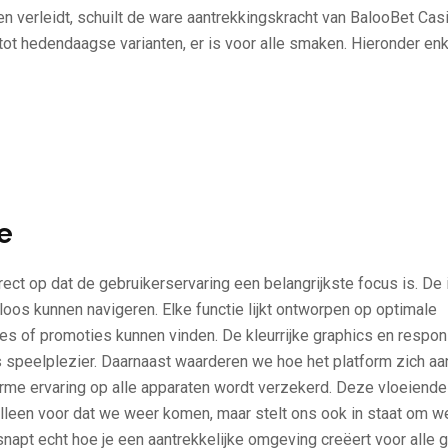
n verleidt, schuilt de ware aantrekkingskracht van BalooBet Casi
 tot hedendaagse varianten, er is voor alle smaken. Hieronder en
e
ect op dat de gebruikerservaring een belangrijkste focus is. De 
oos kunnen navigeren. Elke functie lijkt ontworpen op optimale
s of promoties kunnen vinden. De kleurrijke graphics en respo
 speelplezier. Daarnaast waarderen we hoe het platform zich aa
rme ervaring op alle apparaten wordt verzekerd. Deze vloeiende
et alleen voor dat we weer komen, maar stelt ons ook in staat om
napt echt hoe je een aantrekkelijke omgeving creëert voor alle g