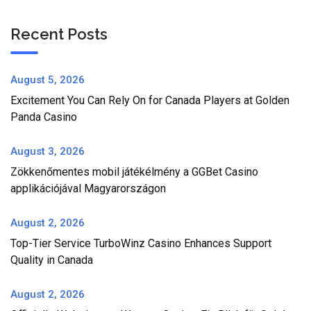
Recent Posts
August 5, 2026
Excitement You Can Rely On for Canada Players at Golden
Panda Casino
August 3, 2026
Zökkenőmentes mobil játékélmény a GGBet Casino
applikációjával Magyarországon
August 2, 2026
Top-Tier Service TurboWinz Casino Enhances Support
Quality in Canada
August 2, 2026