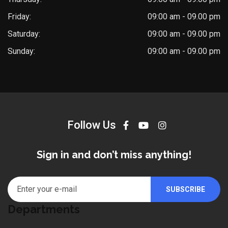
Friday:
09:00 am - 09.00 pm
Saturday:
09:00 am - 09.00 pm
Sunday:
09:00 am - 09.00 pm
Follow Us
Sign in and don’t miss anything!
Departments