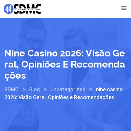
Nine Casino 2026: Visão Ge
Ral, Opiniões E Recomenda
Ções
>
>
>
SDMC
Blog
Uncategorized
nine casino
2026: Visão Geral, Opiniões e Recomendações