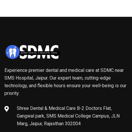
Experience premier dental and medical care at SDMC near
SMS Hospital, Jaipur. Our expert team, cutting-edge
technology, and flexible hours ensure your well-being is our
priority.
Shree Dental & Medical Care B-2 Doctors Flat,
Gangwal park, SMS Medical College Campus, JLN
Marg, Jaipur, Rajasthan 302004