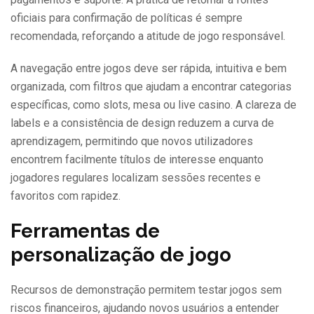
oficiais para confirmação de políticas é sempre
recomendada, reforçando a atitude de jogo responsável.
A navegação entre jogos deve ser rápida, intuitiva e bem
organizada, com filtros que ajudam a encontrar categorias
específicas, como slots, mesa ou live casino. A clareza de
labels e a consistência de design reduzem a curva de
aprendizagem, permitindo que novos utilizadores
encontrem facilmente títulos de interesse enquanto
jogadores regulares localizam sessões recentes e
favoritos com rapidez.
Ferramentas de
personalização de jogo
Recursos de demonstração permitem testar jogos sem
riscos financeiros, ajudando novos usuários a entender