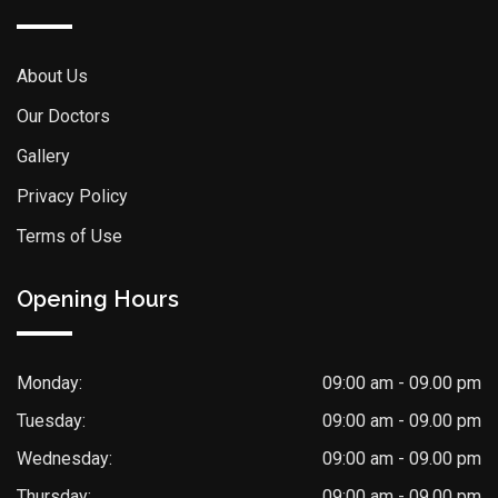
About Us
Our Doctors
Gallery
Privacy Policy
Terms of Use
Opening Hours
Monday:
09:00 am - 09.00 pm
Tuesday:
09:00 am - 09.00 pm
Wednesday:
09:00 am - 09.00 pm
Thursday:
09:00 am - 09.00 pm