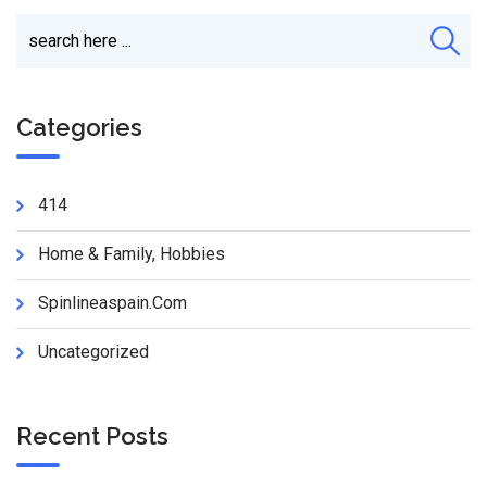
Categories
414
Home & Family, Hobbies
Spinlineaspain.com
Uncategorized
Recent Posts