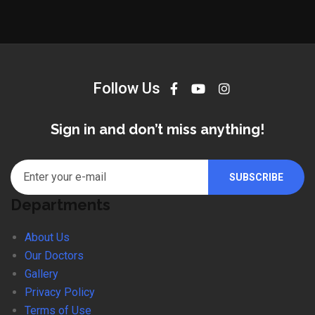
Follow Us
Sign in and don’t miss anything!
Departments
About Us
Our Doctors
Gallery
Privacy Policy
Terms of Use