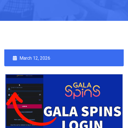
March 12, 2026