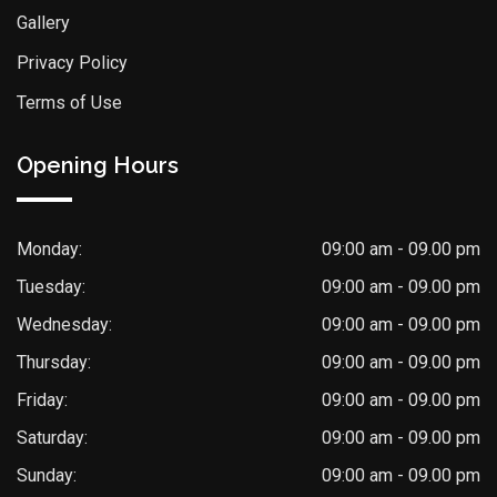
Gallery
Privacy Policy
Terms of Use
Opening Hours
Monday:
09:00 am - 09.00 pm
Tuesday:
09:00 am - 09.00 pm
Wednesday:
09:00 am - 09.00 pm
Thursday:
09:00 am - 09.00 pm
Friday:
09:00 am - 09.00 pm
Saturday:
09:00 am - 09.00 pm
Sunday:
09:00 am - 09.00 pm