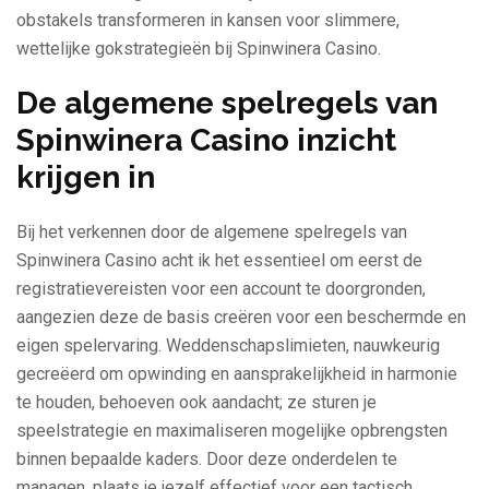
obstakels transformeren in kansen voor slimmere,
wettelijke gokstrategieën bij Spinwinera Casino.
De algemene spelregels van
Spinwinera Casino inzicht
krijgen in
Bij het verkennen door de algemene spelregels van
Spinwinera Casino acht ik het essentieel om eerst de
registratievereisten voor een account te doorgronden,
aangezien deze de basis creëren voor een beschermde en
eigen spelervaring. Weddenschapslimieten, nauwkeurig
gecreëerd om opwinding en aansprakelijkheid in harmonie
te houden, behoeven ook aandacht; ze sturen je
speelstrategie en maximaliseren mogelijke opbrengsten
binnen bepaalde kaders. Door deze onderdelen te
managen, plaats je jezelf effectief voor een tactisch