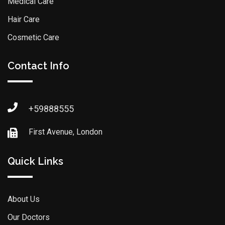
Medical Care
Hair Care
Cosmetic Care
Contact Info
+59888555
First Avenue, London
Quick Links
About Us
Our Doctors