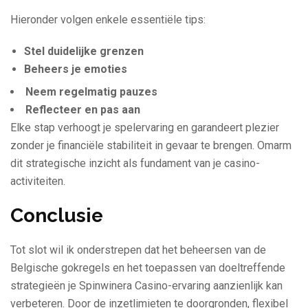
Hieronder volgen enkele essentiële tips:
Stel duidelijke grenzen
Beheers je emoties
Neem regelmatig pauzes
Reflecteer en pas aan
Elke stap verhoogt je spelervaring en garandeert plezier
zonder je financiële stabiliteit in gevaar te brengen. Omarm
dit strategische inzicht als fundament van je casino-
activiteiten.
Conclusie
Tot slot wil ik onderstrepen dat het beheersen van de
Belgische gokregels en het toepassen van doeltreffende
strategieën je Spinwinera Casino-ervaring aanzienlijk kan
verbeteren. Door de inzetlimieten te doorgronden, flexibel