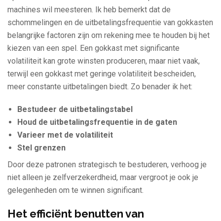
machines wil meesteren. Ik heb bemerkt dat de
schommelingen en de uitbetalingsfrequentie van gokkasten
belangrijke factoren zijn om rekening mee te houden bij het
kiezen van een spel. Een gokkast met significante
volatiliteit kan grote winsten produceren, maar niet vaak,
terwijl een gokkast met geringe volatiliteit bescheiden,
meer constante uitbetalingen biedt. Zo benader ik het:
Bestudeer de uitbetalingstabel
Houd de uitbetalingsfrequentie in de gaten
Varieer met de volatiliteit
Stel grenzen
Door deze patronen strategisch te bestuderen, verhoog je
niet alleen je zelfverzekerdheid, maar vergroot je ook je
gelegenheden om te winnen significant.
Het efficiënt benutten van