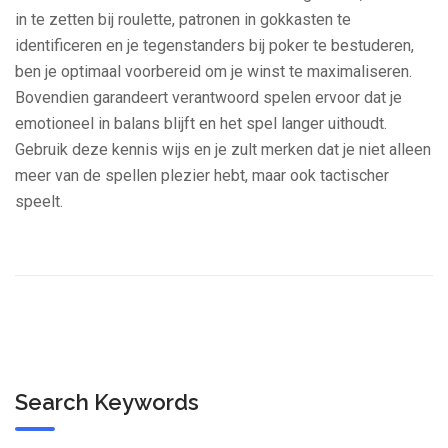
in te zetten bij roulette, patronen in gokkasten te
identificeren en je tegenstanders bij poker te bestuderen,
ben je optimaal voorbereid om je winst te maximaliseren.
Bovendien garandeert verantwoord spelen ervoor dat je
emotioneel in balans blijft en het spel langer uithoudt.
Gebruik deze kennis wijs en je zult merken dat je niet alleen
meer van de spellen plezier hebt, maar ook tactischer
speelt.
Search Keywords