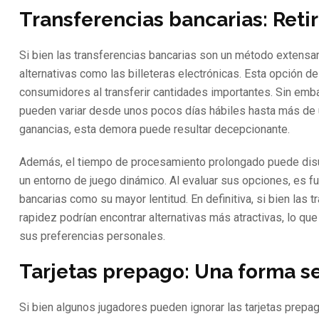
Transferencias bancarias: Reti
Si bien las transferencias bancarias son un método extensam
alternativas como las billeteras electrónicas. Esta opción de
consumidores al transferir cantidades importantes. Sin emb
pueden variar desde unos pocos días hábiles hasta más de
ganancias, esta demora puede resultar decepcionante.
Además, el tiempo de procesamiento prolongado puede disuad
un entorno de juego dinámico. Al evaluar sus opciones, es f
bancarias como su mayor lentitud. En definitiva, si bien las 
rapidez podrían encontrar alternativas más atractivas, lo q
sus preferencias personales.
Tarjetas prepago: Una forma s
Si bien algunos jugadores pueden ignorar las tarjetas prep