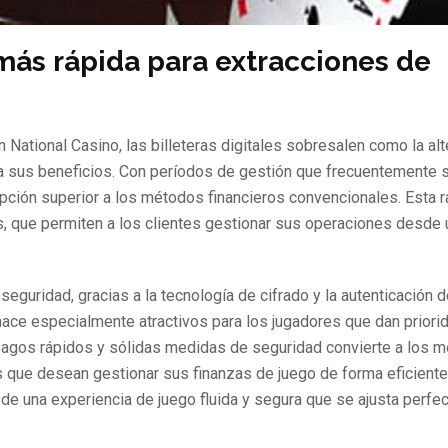
 más rápida para extracciones de
 National Casino, las billeteras digitales sobresalen como la al
a sus beneficios. Con períodos de gestión que frecuentemente s
 opción superior a los métodos financieros convencionales. Esta 
, que permiten a los clientes gestionar sus operaciones desde 
guridad, gracias a la tecnología de cifrado y la autenticación 
hace especialmente atractivos para los jugadores que dan priorid
 pagos rápidos y sólidas medidas de seguridad convierte a los 
s que desean gestionar sus finanzas de juego de forma eficiente
de una experiencia de juego fluida y segura que se ajusta perfe