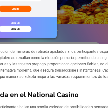
cción de maneras de retirada ajustados a los participantes espa
igitales se resaltan como la elección primaria, permitiendo un ing
rias y las tarjetas prepago, proporcionan opciones fiables, no 
ternativa moderna, que asegura transacciones instantáneas. Ca
¿qué manera se adapta mejor a las variadas requerimientos de lo
da en el National Casino
articipantes hallan una amplia variedad de posibilidades pensada