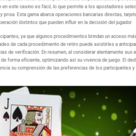
 en este casino es fácil, lo que permite a los apostadores selec
prisa. Esta gama abarca operaciones bancarias directas, tarjet
eración distintos que pueden influir en la decisión del jugador.
icipantes, ya que algunos procedimientos brindan un acceso más
ades de cada procedimiento de retiro puede asistirles a anticipa
ias de verificación. En resumen, al considerar atentamente sus 
de forma eficiente, optimizando así su vivencia de juego. El ded
encia su comprensión de las preferencias de los participantes y 