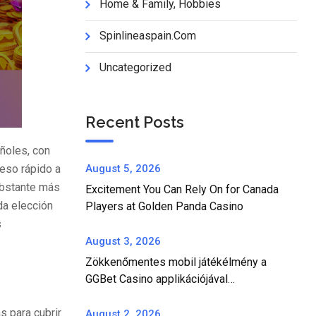
Home & Family, Hobbies
Spinlineaspain.com
Uncategorized
Recent Posts
ñoles, con
reso rápido a
August 5, 2026
obstante más
Excitement You Can Rely On for Canada
da elección
Players at Golden Panda Casino
s
August 3, 2026
Zökkenőmentes mobil játékélmény a
GGBet Casino applikációjával
Magyarországon
s para cubrir
August 2, 2026