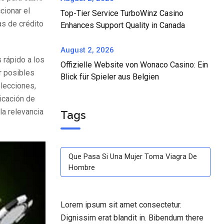
cionar el
Top-Tier Service TurboWinz Casino
as de crédito
Enhances Support Quality in Canada
August 2, 2026
 rápido a los
Offizielle Website von Wonaco Casino: Ein
r posibles
Blick für Spieler aus Belgien
elecciones,
icación de
la relevancia
Tags
Que Pasa Si Una Mujer Toma Viagra De
Hombre
Lorem ipsum sit amet consectetur.
Dignissim erat blandit in. Bibendum there