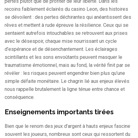
pertes plutôt que de profiter de leur liberté. Dans les
recoins faiblement éclairés du casino Leon, des histoires
se dévoilent : des pertes déchirantes qui anéantissent des
rêves et mettent à rude épreuve la résilience. Ceux qui se
sentaient autrefois intouchables se retrouvent aux prises
avec le désespoir, chaque mise nourrissant un cycle
d’espérance et de désenchantement. Les éclairages
scintillants et les sons envoûtants peuvent masquer le
traumatisme émotionnel, mais au fond, la vérité finit par se
révéler : les risques peuvent engendrer bien plus qu’une
simple défaite monétaire. Le chagrin lié aux enjeux élevés
nous rappelle brutalement la ligne ténue entre chance et
conséquence.
Enseignements importants tirées
Bien que le renom des jeux d’argent à hauts enjeux fascine
souvent les joueurs, nombreux sont ceux qui ressortent du