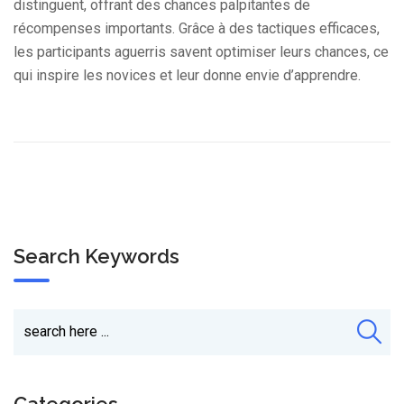
distinguent, offrant des chances palpitantes de
récompenses importants. Grâce à des tactiques efficaces,
les participants aguerris savent optimiser leurs chances, ce
qui inspire les novices et leur donne envie d’apprendre.
Search Keywords
Categories