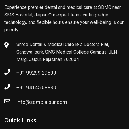
Experience premier dental and medical care at SDMC near
SMS Hospital, Jaipur. Our expert team, cutting-edge
technology, and flexible hours ensure your well-being is our
priority.
Shree Dental & Medical Care B-2 Doctors Flat,
Gangwal park, SMS Medical College Campus, JLN
Marg, Jaipur, Rajasthan 302004
+91 99299 29899
+91 94145 08830
info@sdmcjaipur.com
Quick Links