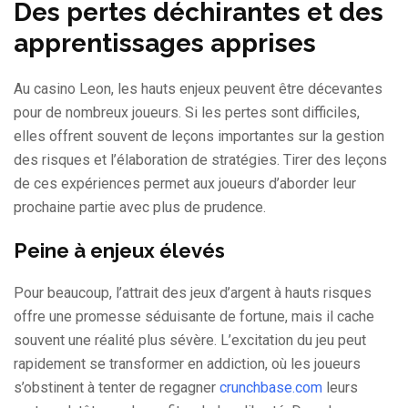
Des pertes déchirantes et des
apprentissages apprises
Au casino Leon, les hauts enjeux peuvent être décevantes
pour de nombreux joueurs. Si les pertes sont difficiles,
elles offrent souvent de leçons importantes sur la gestion
des risques et l’élaboration de stratégies. Tirer des leçons
de ces expériences permet aux joueurs d’aborder leur
prochaine partie avec plus de prudence.
Peine à enjeux élevés
Pour beaucoup, l’attrait des jeux d’argent à hauts risques
offre une promesse séduisante de fortune, mais il cache
souvent une réalité plus sévère. L’excitation du jeu peut
rapidement se transformer en addiction, où les joueurs
s’obstinent à tenter de regagner
crunchbase.com
leurs