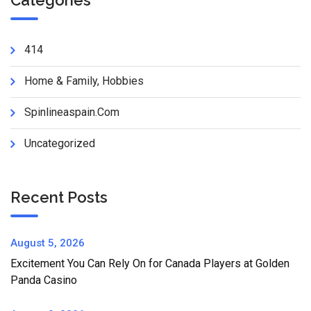
414
Home & Family, Hobbies
Spinlineaspain.com
Uncategorized
Recent Posts
August 5, 2026
Excitement You Can Rely On for Canada Players at Golden
Panda Casino