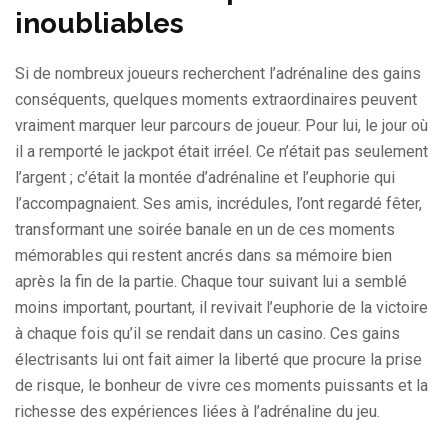
inoubliables
Si de nombreux joueurs recherchent l’adrénaline des gains
conséquents, quelques moments extraordinaires peuvent
vraiment marquer leur parcours de joueur. Pour lui, le jour où
il a remporté le jackpot était irréel. Ce n’était pas seulement
l’argent ; c’était la montée d’adrénaline et l’euphorie qui
l’accompagnaient. Ses amis, incrédules, l’ont regardé fêter,
transformant une soirée banale en un de ces moments
mémorables qui restent ancrés dans sa mémoire bien
après la fin de la partie. Chaque tour suivant lui a semblé
moins important, pourtant, il revivait l’euphorie de la victoire
à chaque fois qu’il se rendait dans un casino. Ces gains
électrisants lui ont fait aimer la liberté que procure la prise
de risque, le bonheur de vivre ces moments puissants et la
richesse des expériences liées à l’adrénaline du jeu.