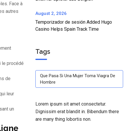
les. Face à
es autres
August 2, 2026
Temporizador de sesión Added Hugo
Casino Helps Spain Track Time
iement
Tags
i le procédé
Que Pasa Si Una Mujer Toma Viagra De
ons de
Hombre
ui leur
Lorem ipsum sit amet consectetur.
sant un
Dignissim erat blandit in. Bibendum there
are many thing lobortis non.
ligne