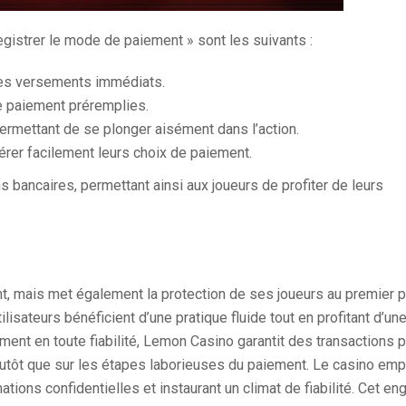
registrer le mode de paiement » sont les suivants :
les versements immédiats.
e paiement préremplies.
permettant de se plonger aisément dans l’action.
gérer facilement leurs choix de paiement.
s bancaires, permettant ainsi aux joueurs de profiter de leurs
, mais met également la protection de ses joueurs au premier pl
ilisateurs bénéficient d’une pratique fluide tout en profitant d’un
ent en toute fiabilité, Lemon Casino garantit des transactions 
plutôt que sur les étapes laborieuses du paiement. Le casino em
tions confidentielles et instaurant un climat de fiabilité. Cet e