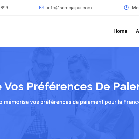
9899
info@sdmcjaipur.com
Mo
Home
A
Vos Préférences De Paie
 mémorise vos préférences de paiement pour la Franc