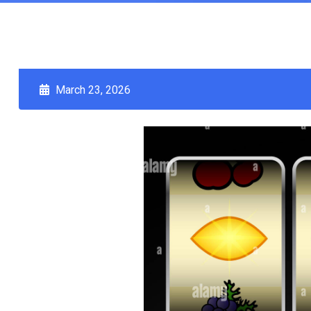
March 23, 2026