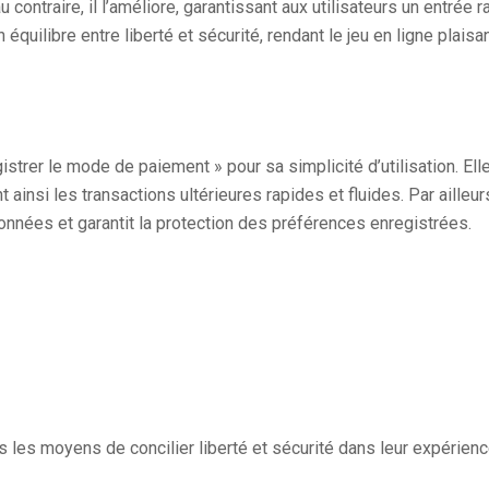
 contraire, il l’améliore, garantissant aux utilisateurs un entrée r
uilibre entre liberté et sécurité, rendant le jeu en ligne plaisa
istrer le mode de paiement » pour sa simplicité d’utilisation. Ell
ainsi les transactions ultérieures rapides et fluides. Par ailleu
nnées et garantit la protection des préférences enregistrées.
 les moyens de concilier liberté et sécurité dans leur expérienc