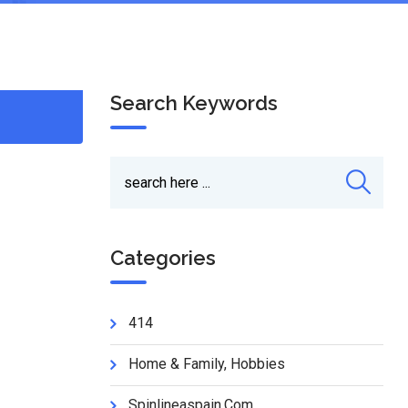
Search Keywords
Categories
414
Home & Family, Hobbies
Spinlineaspain.com