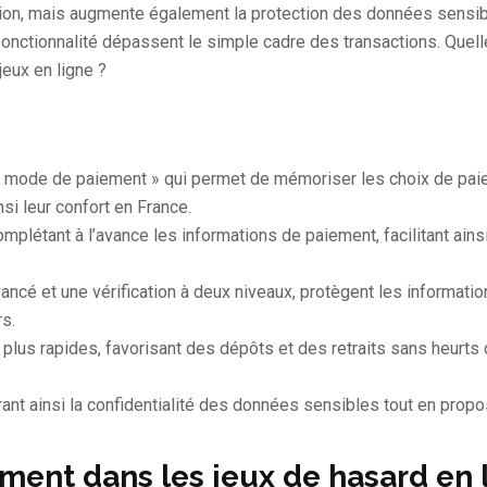
ation, mais augmente également la protection des données sensib
fonctionnalité dépassent le simple cadre des transactions. Quell
eux en ligne ?
le mode de paiement » qui permet de mémoriser les choix de pa
si leur confort en France.
mplétant à l’avance les informations de paiement, facilitant ains
cé et une vérification à deux niveaux, protègent les informati
s.
plus rapides, favorisant des dépôts et des retraits sans heurts q
rant ainsi la confidentialité des données sensibles tout en propo
ment dans les jeux de hasard en 