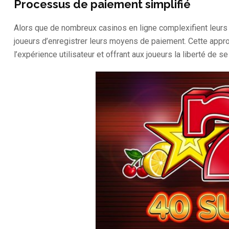
Processus de paiement simplifié
Alors que de nombreux casinos en ligne complexifient leurs
joueurs d’enregistrer leurs moyens de paiement. Cette appro
l’expérience utilisateur et offrant aux joueurs la liberté de se