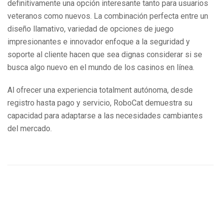
definitivamente una opción interesante tanto para usuarios
veteranos como nuevos. La combinación perfecta entre un
diseño llamativo, variedad de opciones de juego
impresionantes e innovador enfoque a la seguridad y
soporte al cliente hacen que sea dignas considerar si se
busca algo nuevo en el mundo de los casinos en línea.
Al ofrecer una experiencia totalment autónoma, desde
registro hasta pago y servicio, RoboCat demuestra su
capacidad para adaptarse a las necesidades cambiantes
del mercado.