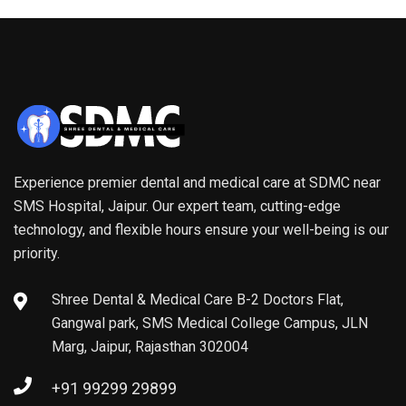
Experience premier dental and medical care at SDMC near
SMS Hospital, Jaipur. Our expert team, cutting-edge
technology, and flexible hours ensure your well-being is our
priority.
Shree Dental & Medical Care B-2 Doctors Flat,
Gangwal park, SMS Medical College Campus, JLN
Marg, Jaipur, Rajasthan 302004
+91 99299 29899