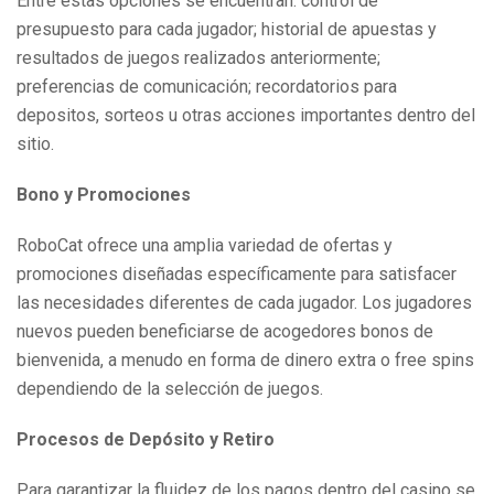
Entre estas opciones se encuentran: control de
presupuesto para cada jugador; historial de apuestas y
resultados de juegos realizados anteriormente;
preferencias de comunicación; recordatorios para
depositos, sorteos u otras acciones importantes dentro del
sitio.
Bono y Promociones
RoboCat ofrece una amplia variedad de ofertas y
promociones diseñadas específicamente para satisfacer
las necesidades diferentes de cada jugador. Los jugadores
nuevos pueden beneficiarse de acogedores bonos de
bienvenida, a menudo en forma de dinero extra o free spins
dependiendo de la selección de juegos.
Procesos de Depósito y Retiro
Para garantizar la fluidez de los pagos dentro del casino se