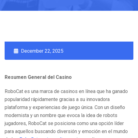
December 22, 2025
Resumen General del Casino
RoboCat es una marca de casinos en línea que ha ganado
popularidad rápidamente gracias a su innovadora
plataforma y experiencias de juego única. Con un diseño
modernista y un nombre que evoca la idea de robots
jugadores, RoboCat se posiciona como una opción líder
para aquellos buscando diversión y emoción en el mundo