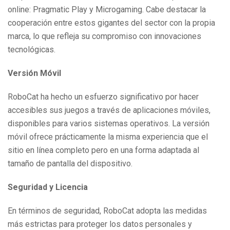
online: Pragmatic Play y Microgaming. Cabe destacar la
cooperación entre estos gigantes del sector con la propia
marca, lo que refleja su compromiso con innovaciones
tecnológicas.
Versión Móvil
RoboCat ha hecho un esfuerzo significativo por hacer
accesibles sus juegos a través de aplicaciones móviles,
disponibles para varios sistemas operativos. La versión
móvil ofrece prácticamente la misma experiencia que el
sitio en línea completo pero en una forma adaptada al
tamaño de pantalla del dispositivo.
Seguridad y Licencia
En términos de seguridad, RoboCat adopta las medidas
más estrictas para proteger los datos personales y