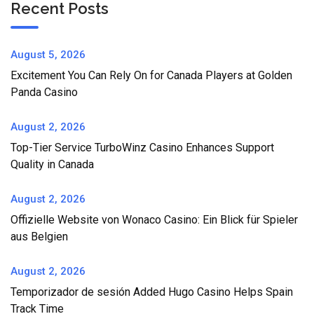
Recent Posts
August 5, 2026
Excitement You Can Rely On for Canada Players at Golden
Panda Casino
August 2, 2026
Top-Tier Service TurboWinz Casino Enhances Support
Quality in Canada
August 2, 2026
Offizielle Website von Wonaco Casino: Ein Blick für Spieler
aus Belgien
August 2, 2026
Temporizador de sesión Added Hugo Casino Helps Spain
Track Time