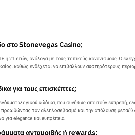
σοδο στο Stonevegas Casino;
18 ή 21 ετών, ανάλογα με τους τοπικούς κανονισμούς. Ο έλε
καίος, καθώς ενδέχεται να επιβάλλουν αυστηρότερους περιο
κα για τους επισκέπτες;
ενδυματολογικού κώδικα, που συνήθως απαιτούν ευπρεπή, ca
α, προωθώντας τον αλληλοσεβασμό και την απόλαυση μεταξύ
 για elegance και ευπρέπεια.
άμματα ανταμοιβής ή rewards;