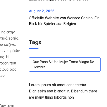
August 2, 2026
Offizielle Website von Wonaco Casino: Ein
Blick für Spieler aus Belgien
ino στην
τικά τοπία
Tags
υ καζίνο,
ικών κερδών
υς. Η
Que Pasa Si Una Mujer Toma Viagra De
νταση που
Hombre
ριους όσο
 ως
Lorem ipsum sit amet consectetur.
Dignissim erat blandit in. Bibendum there
are many thing lobortis non.
 ζωντανή