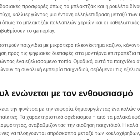
αδοσιακές προσφορές όπως το μπλακτζάκ και η ρουλέτα δίνο
ν τύχη, καλλιεργώντας μια έντονη αλληλεπίδραση μεταξύ των 
ία όπως το μπλακτζάκ πολλαπλών χεριών και οι καθηλωτικές
αβαθμίσουν το gameplay.
ροτιμούν παιχνίδια με μικρότερο πλεονέκτημα καζίνο, κάνοντ
νηση προς τις ψηφιακές διεπαφές στα μοντέρνα επιτραπέζια π
γώντας ένα εξελισσόμενο τοπίο. Ομαδικά, αυτά τα παιχνίδια ό
νουν τη συνολική εμπειρία παιχνιδιού, σεβόμενοι τις εξελι
τυλ ενώνεται με τον ενθουσιασμό
λεια την φινέτσα με την ευφορία, δημιουργώντας ένα καλώς 
 παίκτες. Τα χαρακτηριστικά σχεδιασμού – από τα μαλακά υ
ομψότητας, αναβαθμίζοντας την αίσθηση παιχνιδιού. Η καλά
μώνες να πλοηγούνται απρόσκοπτα μεταξύ των κουλοχέρηδων