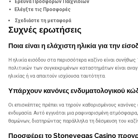
Έρευνα Προσφορών Παιχνιδιών
Ελέγξτε τις Προσφορές
Σχεδιάστε τη μεταφορά
Συχνές ερωτήσεις
Ποια είναι η ελάχιστη ηλικία για την εί
Η ηλικία εισόδου στα περισσότερα καζίνο είναι συνήθως 
πολιτικών των συγκεκριμένων καταστημάτων είναι αναγ
ηλικίας ή να απαιτούν ισχύουσα ταυτότητα.
Υπάρχουν κανόνες ενδυματολογικού κώδι
Οι επισκέπτες πρέπει να τηρούν καθορισμένους κανόνες 
ενδυμασία. Αυτό εγγυάται μια ραφιναρισμένη ατμόσφαιρ
θαμώνων, διατηρώντας παράλληλα τη δέσμευση του καζίνο
Προσφέρει το Stonevegas Casino προγρ