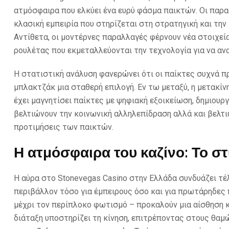
ατμόσφαιρα που ελκύει ένα ευρύ φάσμα παικτών. Οι παρ
κλασική εμπειρία που στηρίζεται στη στρατηγική και τη
Αντίθετα, οι μοντέρνες παραλλαγές φέρνουν νέα στοιχε
ρουλέτας που εκμεταλλεύονται την τεχνολογία για να αν
Η στατιστική ανάλυση φανερώνει ότι οι παίκτες συχνά π
μπλακτζάκ μια σταθερή επιλογή. Εν τω μεταξύ, η μετακί
έχει μαγνητίσει παίκτες με ψηφιακή εξοικείωση, δημιουρ
βελτιώνουν την κοινωνική αλληλεπίδραση αλλά και βελτιώ
προτιμήσεις των παικτών.
Η ατμόσφαιρα του καζίνο: Το σ
Η αύρα στο Stonevegas Casino στην Ελλάδα συνδυάζει τέ
περιβάλλον τόσο για έμπειρους όσο και για πρωτάρηδες
μέχρι τον περίπλοκο φωτισμό – προκαλούν μια αίσθηση κ
διάταξη υποστηρίζει τη κίνηση, επιτρέποντας στους θα