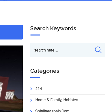
Search Keywords
Categories
414
Home & Family, Hobbies
Spinlineaspain.com