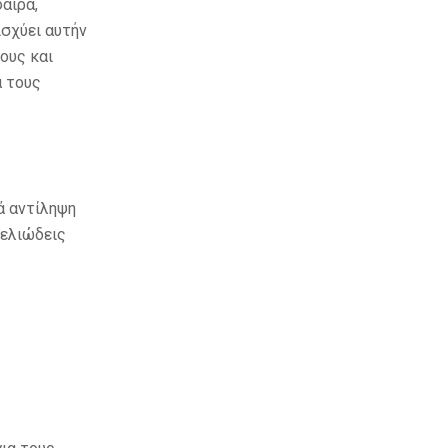
αιρα,
σχύει αυτήν
ους και
α τους
ά αντίληψη
μελιώδεις