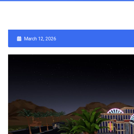
March 12, 2026