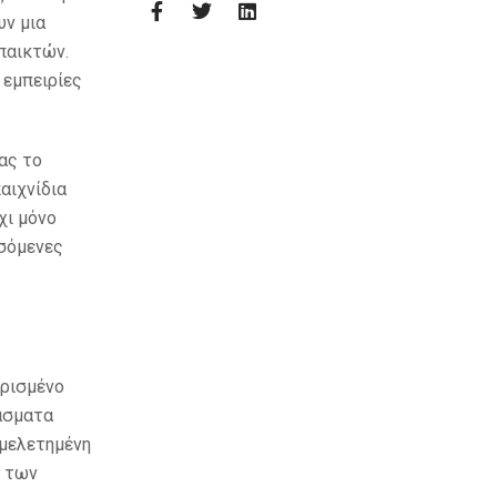
υν μια
παικτών.
 εμπειρίες
ας το
αιχνίδια
χι μόνο
σσόμενες
ορισμένο
φάσματα
 μελετημένη
, των