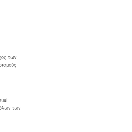
γχος των
ρισμούς
sual
 όλων των