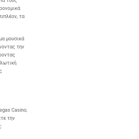
για τους
τρονομικά
πιπλέον, τα
μα μουσικά
νοντας την
έροντας
ηλωτική
ς
egas Casino;
ετε την
: