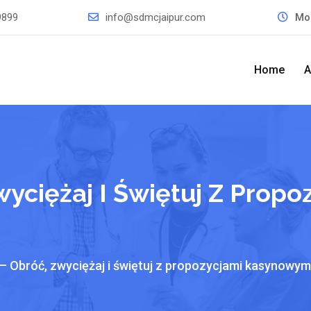
9899
info@sdmcjaipur.com
Mo
Home
A
wyciężaj I Świętuj Z Pro
 – Obróć, zwyciężaj i świętuj z propozycjami kasynowym