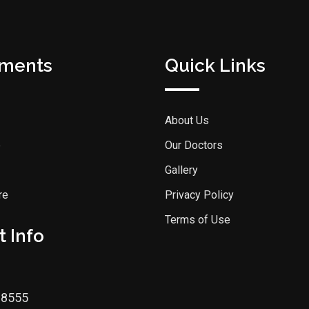
tments
Quick Links
About Us
e
Our Doctors
Gallery
re
Privacy Policy
Terms of Use
 Info
88555