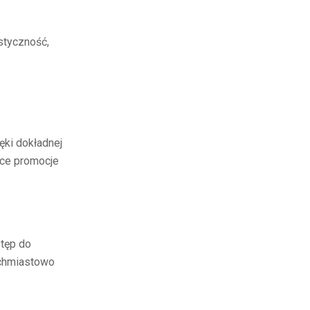
styczność,
ęki dokładnej
ące promocje
stęp do
ychmiastowo