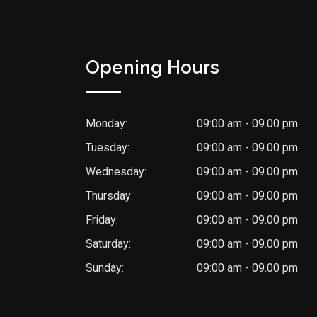
Opening Hours
Monday:
09:00 am - 09.00 pm
Tuesday:
09:00 am - 09.00 pm
Wednesday:
09:00 am - 09.00 pm
Thursday:
09:00 am - 09.00 pm
Friday:
09:00 am - 09.00 pm
Saturday:
09:00 am - 09.00 pm
Sunday:
09:00 am - 09.00 pm