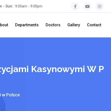
n - Sun:
9.00am - 9.00pm
bout
Departments
Doctors
Gallery
Contact
pozycjami Kasynowymi W P
i w Polsce