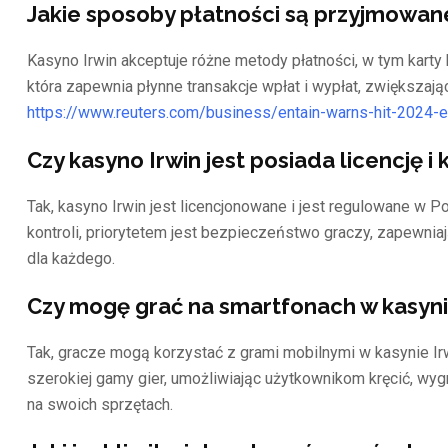
Jakie sposoby płatności są przyjmowane
Kasyno Irwin akceptuje różne metody płatności, w tym karty 
która zapewnia płynne transakcje wpłat i wypłat, zwiększając
https://www.reuters.com/business/entain-warns-hit-2024-
Czy kasyno Irwin jest posiada licencję 
Tak, kasyno Irwin jest licencjonowane i jest regulowane w
kontroli, priorytetem jest bezpieczeństwo graczy, zapewnia
dla każdego.
Czy mogę grać na smartfonach w kasyni
Tak, gracze mogą korzystać z grami mobilnymi w kasynie I
szerokiej gamy gier, umożliwiając użytkownikom kręcić, w
na swoich sprzętach.