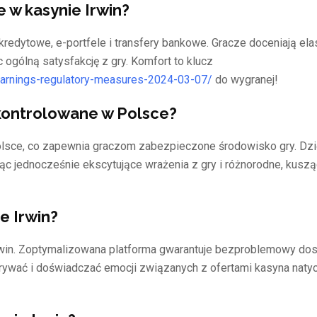
 w kasynie Irwin?
kredytowe, e-portfele i transfery bankowe. Gracze doceniają ela
 ogólną satysfakcję z gry. Komfort to klucz
earnings-regulatory-measures-2024-03-07/
do wygranej!
i kontrolowane w Polsce?
 Polsce, co zapewnia graczom zabezpieczone środowisko gry. Dzi
jąc jednocześnie ekscytujące wrażenia z gry i różnorodne, kusz
e Irwin?
rwin. Zoptymalizowana platforma gwarantuje bezproblemowy do
ygrywać i doświadczać emocji związanych z ofertami kasyna nat