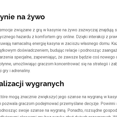
ynie na żywo
emocje związane z grą w kasynie na żywo zazwyczaj znajdują s
ycznego hazardu z komfortem gry online. Dzięki interakcji z pr
zuwają namacalną energię kasyna w zaciszu własnego domu. Ka
wyjątkowym doświadczeniem, budując relacje i podnosząc zaanga
darzenia specjalne, zapewniając, że zawsze będzie coś nowego 
płynne, umożliwiając graczom koncentrować się na strategii i za
gry i adrenaliny.
lizacji wygranych
 które mogą znacznie zwiększyć jego szanse na wygraną w kasyn
h pozwala graczom podejmować przemyślane decyzje. Powinni s
 podnosząc swoje szanse na wygraną. Ponadto, rozsądne gospo