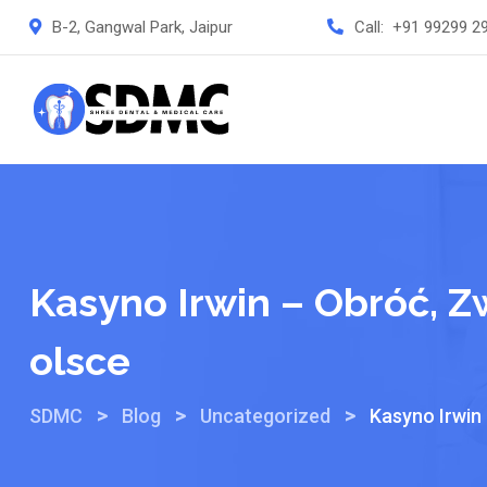
B-2, Gangwal Park, Jaipur
Call:
+91 99299 2
Kasyno Irwin – Obróć, Z
Olsce
>
>
>
SDMC
Blog
Uncategorized
Kasyno Irwin