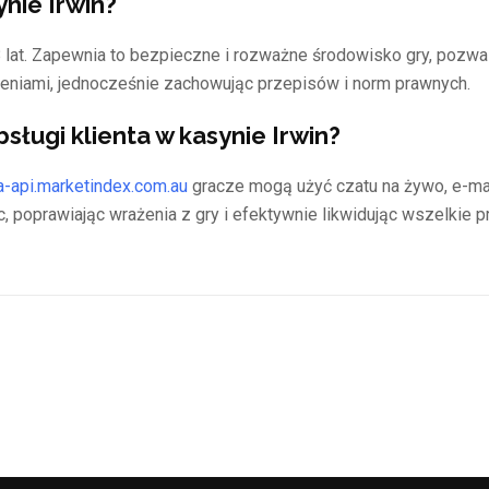
ynie Irwin?
lat. Zapewnia to bezpieczne i rozważne środowisko gry, pozwa
eniami, jednocześnie zachowując przepisów i norm prawnych.
ługi klienta w kasynie Irwin?
a-api.marketindex.com.au
gracze mogą użyć czatu na żywo, e-mai
 poprawiając wrażenia z gry i efektywnie likwidując wszelkie p