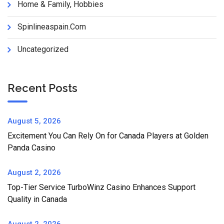
Home & Family, Hobbies
Spinlineaspain.com
Uncategorized
Recent Posts
August 5, 2026
Excitement You Can Rely On for Canada Players at Golden
Panda Casino
August 2, 2026
Top-Tier Service TurboWinz Casino Enhances Support
Quality in Canada