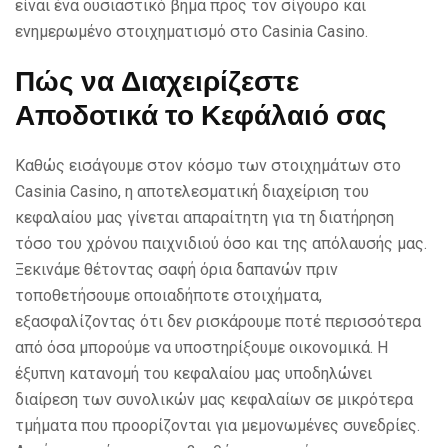
είναι ένα ουσιαστικό βήμα προς τον σίγουρο και
ενημερωμένο στοιχηματισμό στο Casinia Casino.
Πώς να Διαχειρίζεστε
Αποδοτικά το Κεφάλαιό σας
Καθώς εισάγουμε στον κόσμο των στοιχημάτων στο
Casinia Casino, η αποτελεσματική διαχείριση του
κεφαλαίου μας γίνεται απαραίτητη για τη διατήρηση
τόσο του χρόνου παιχνιδιού όσο και της απόλαυσής μας.
Ξεκινάμε θέτοντας σαφή όρια δαπανών πριν
τοποθετήσουμε οποιαδήποτε στοιχήματα,
εξασφαλίζοντας ότι δεν ρισκάρουμε ποτέ περισσότερα
από όσα μπορούμε να υποστηρίξουμε οικονομικά. Η
έξυπνη κατανομή του κεφαλαίου μας υποδηλώνει
διαίρεση των συνολικών μας κεφαλαίων σε μικρότερα
τμήματα που προορίζονται για μεμονωμένες συνεδρίες.