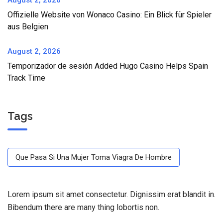
August 2, 2026
Offizielle Website von Wonaco Casino: Ein Blick für Spieler
aus Belgien
August 2, 2026
Temporizador de sesión Added Hugo Casino Helps Spain
Track Time
Tags
Que Pasa Si Una Mujer Toma Viagra De Hombre
Lorem ipsum sit amet consectetur. Dignissim erat blandit in.
Bibendum there are many thing lobortis non.