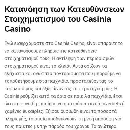
Κατανόηση των Κατευθύνσεων
Στοιχηματισμού του Casinia
Casino
Ενώ εισερχόμαστε στο Casinia Casino, είναι απαραίτητο
να κατανοήσουμε πλήρως τις κατευθύνσεις
στοιχηματισμού τους. Η αντίληψη των περιορισμών
στοιχηματισμού είναι το κλειδί. Αυτά ορίζουν τα
ελάχιστα και ανώτατα πονταρίσματα που μπορούμε να
τοποθετήσουμε στα παιχνίδια, προστατεύοντας το
κεφάλαιό μας και εξυψώνοντας τη στρατηγική μας. Η
Casinia ρυθμίζει αυτά τα όρια σε ποικίλα παιχνίδια, έτσι
ώστε η συνειδητοποίηση να αποτρέπει τυχαία overbets ή
χαμένες ευκαιρίες. Εξίσου ουσιώδη είναι τα ποσοστά
πληρωμής, τα οποία υποδεικνύουν τη μέση απόδοση για
τους παίκτες με την πάροδο του χρόνου. Τα ανώτερα