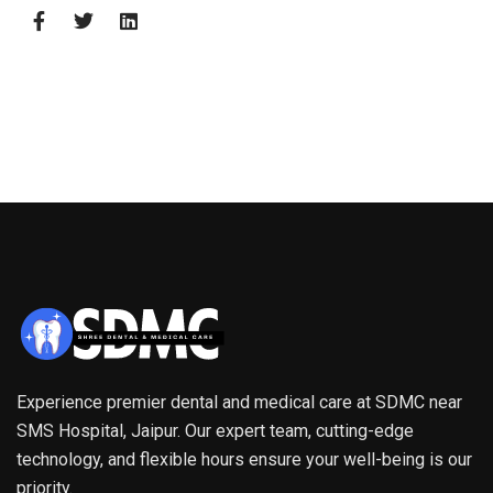
Experience premier dental and medical care at SDMC near
SMS Hospital, Jaipur. Our expert team, cutting-edge
technology, and flexible hours ensure your well-being is our
priority.