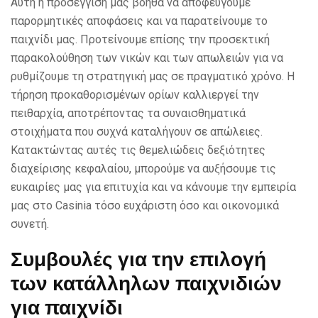
Αυτή η προσέγγιση μας βοηθά να αποφεύγουμε
παρορμητικές αποφάσεις και να παρατείνουμε το
παιχνίδι μας. Προτείνουμε επίσης την προσεκτική
παρακολούθηση των νικών και των απωλειών για να
ρυθμίζουμε τη στρατηγική μας σε πραγματικό χρόνο. Η
τήρηση προκαθορισμένων ορίων καλλιεργεί την
πειθαρχία, αποτρέποντας τα συναισθηματικά
στοιχήματα που συχνά καταλήγουν σε απώλειες.
Κατακτώντας αυτές τις θεμελιώδεις δεξιότητες
διαχείρισης κεφαλαίου, μπορούμε να αυξήσουμε τις
ευκαιρίες μας για επιτυχία και να κάνουμε την εμπειρία
μας στο Casinia τόσο ευχάριστη όσο και οικονομικά
συνετή.
Συμβουλές για την επιλογή
των κατάλληλων παιχνιδιών
για παιχνίδι