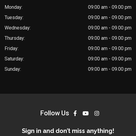
Monday:
09:00 am - 09.00 pm
Tuesday:
09:00 am - 09.00 pm
Wednesday:
09:00 am - 09.00 pm
Thursday:
09:00 am - 09.00 pm
Friday:
09:00 am - 09.00 pm
Saturday:
09:00 am - 09.00 pm
Sunday:
09:00 am - 09.00 pm
Follow Us
Sign in and don’t miss anything!