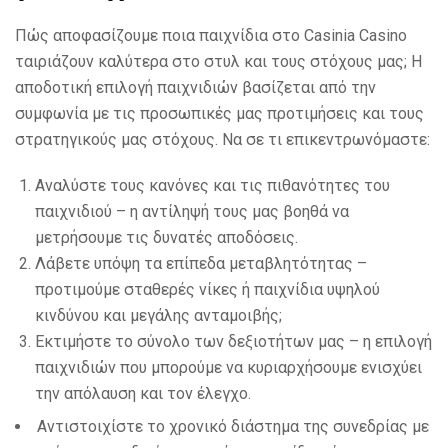
Πώς αποφασίζουμε ποια παιχνίδια στο Casinia Casino
ταιριάζουν καλύτερα στο στυλ και τους στόχους μας; Η
αποδοτική επιλογή παιχνιδιών βασίζεται από την
συμφωνία με τις προσωπικές μας προτιμήσεις και τους
στρατηγικούς μας στόχους. Να σε τι επικεντρωνόμαστε:
Αναλύστε τους κανόνες και τις πιθανότητες του
παιχνιδιού – η αντίληψή τους μας βοηθά να
μετρήσουμε τις δυνατές αποδόσεις.
Λάβετε υπόψη τα επίπεδα μεταβλητότητας –
προτιμούμε σταθερές νίκες ή παιχνίδια υψηλού
κινδύνου και μεγάλης ανταμοιβής;
Εκτιμήστε το σύνολο των δεξιοτήτων μας – η επιλογή
παιχνιδιών που μπορούμε να κυριαρχήσουμε ενισχύει
την απόλαυση και τον έλεγχο.
Αντιστοιχίστε το χρονικό διάστημα της συνεδρίας με