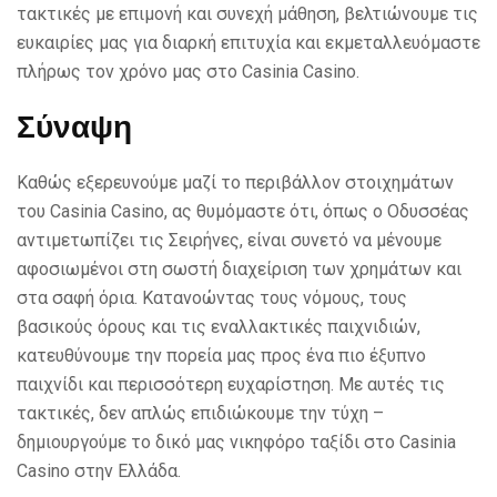
τακτικές με επιμονή και συνεχή μάθηση, βελτιώνουμε τις
ευκαιρίες μας για διαρκή επιτυχία και εκμεταλλευόμαστε
πλήρως τον χρόνο μας στο Casinia Casino.
Σύναψη
Καθώς εξερευνούμε μαζί το περιβάλλον στοιχημάτων
του Casinia Casino, ας θυμόμαστε ότι, όπως ο Οδυσσέας
αντιμετωπίζει τις Σειρήνες, είναι συνετό να μένουμε
αφοσιωμένοι στη σωστή διαχείριση των χρημάτων και
στα σαφή όρια. Κατανοώντας τους νόμους, τους
βασικούς όρους και τις εναλλακτικές παιχνιδιών,
κατευθύνουμε την πορεία μας προς ένα πιο έξυπνο
παιχνίδι και περισσότερη ευχαρίστηση. Με αυτές τις
τακτικές, δεν απλώς επιδιώκουμε την τύχη –
δημιουργούμε το δικό μας νικηφόρο ταξίδι στο Casinia
Casino στην Ελλάδα.