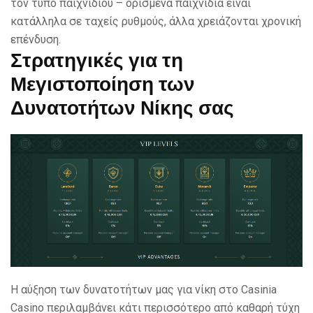
τον τύπο παιχνιδιού – ορισμένα παιχνίδια είναι
κατάλληλα σε ταχείς ρυθμούς, άλλα χρειάζονται χρονική
επένδυση.
Στρατηγικές για τη
Μεγιστοποίηση των
Δυνατοτήτων Νίκης σας
Η αύξηση των δυνατοτήτων μας για νίκη στο Casinia
Casino περιλαμβάνει κάτι περισσότερο από καθαρή τύχη