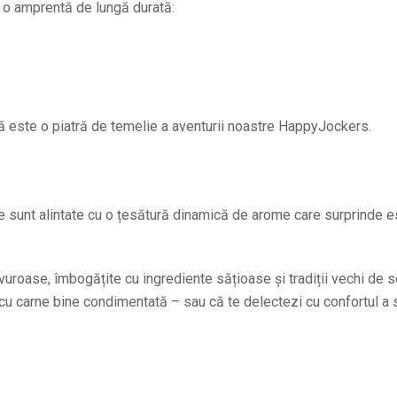
 o amprentă de lungă durată:
 este o piatră de temelie a aventurii noastre HappyJockers.
ve sunt alintate cu o țesătură dinamică de arome care surprinde 
roase, îmbogățite cu ingrediente sățioase și tradiții vechi de s
 cu carne bine condimentată – sau că te delectezi cu confortul a