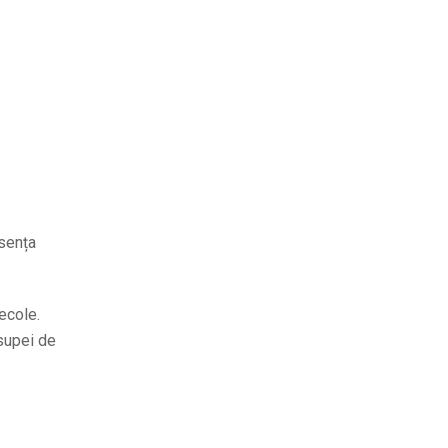
esența
ecole.
 supei de