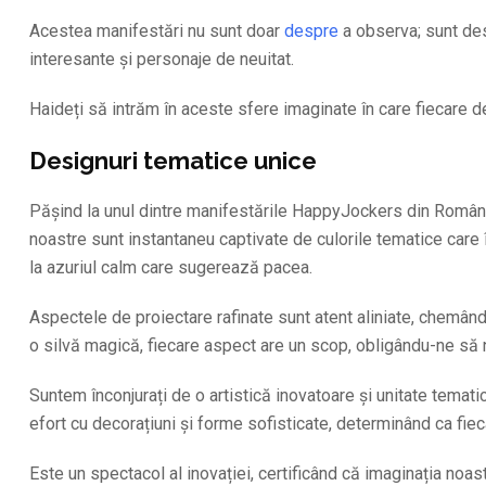
Acestea manifestări nu sunt doar
despre
a observa; sunt des
interesante și personaje de neuitat.
Haideți să intrăm în aceste sfere imaginate în care fiecare d
Designuri tematice unice
Pășind la unul dintre manifestările HappyJockers din România, 
noastre sunt instantaneu captivate de culorile tematice care
la azuriul calm care sugerează pacea.
Aspectele de proiectare rafinate sunt atent aliniate, chemâ
o silvă magică, fiecare aspect are un scop, obligându-ne să 
Suntem înconjurați de o artistică inovatoare și unitate temat
efort cu decorațiuni și forme sofisticate, determinând ca fieca
Este un spectacol al inovației, certificând că imaginația noas