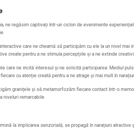
e
, ne regăsim captivați într-un ciclon de evenimente experienția
ie.
interactive care ne cheamă să participăm cu ele la un nivel mai i
ve create pentru a ne stimula percepțiile și a ne extinde creativi
e care ne incită interesul și ne solicită participarea. Mediul pul
iecare cu atenție creată pentru a ne atrage și mai mult în narațiu
tigăm granițele și să metamorfozăm fiecare contact într-o memor
 niveluri remarcabile.
nă la implicarea senzorială; se propagă în narațiuni atractive și