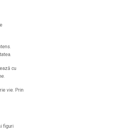
le
ntens.
tatea.
sează cu
ne.
ie vie. Prin
 figuri