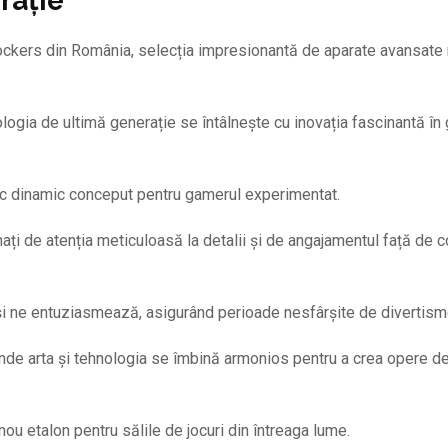
rație
yJockers din România, selecția impresionantă de aparate avansat
logia de ultimă generație se întâlnește cu inovația fascinantă în
oc dinamic conceput pentru gamerul experimentat.
 de atenția meticuloasă la detalii și de angajamentul față de co
 și ne entuziasmează, asigurând perioade nesfârșite de divertism
nde arta și tehnologia se îmbină armonios pentru a crea opere de
u etalon pentru sălile de jocuri din întreaga lume.