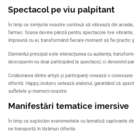
Spectacol pe viu palpitant
În timp ce simțurile noastre continuă să vibrează din arcade
farmec. Scena devine pânză pentru spectacole live vibrante, to
împreună cu ei, transformând fiecare moment să fie practic și
Elementul principal este interacțiunea cu audiența, transform
descoperim nu doar participând la spectacol, ci devenind part
Colaborarea dintre artiști și participanți creează o conexiun
diferită. HappyJockers setează etalonul, garantând că spectac
sufletele și memorii noastre.
Manifestări tematice imersive
În timp ce explorăm evenimentele cu tematică captivante din
ne transportă în tărâmuri diferite.