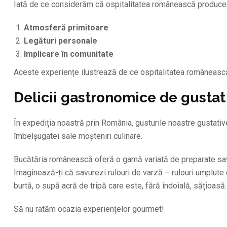
Iată de ce considerăm că ospitalitatea românească produce
Atmosferă primitoare
Legături personale
Implicare în comunitate
Aceste experiențe ilustrează de ce ospitalitatea românească
Delicii gastronomice de gustat
În expediția noastră prin România, gusturile noastre gustati
îmbelșugatei sale moșteniri culinare.
Bucătăria românească oferă o gamă variată de preparate savu
Imaginează-ți că savurezi rulouri de varză – rulouri umplute
burtă, o supă acră de tripă care este, fără îndoială, sățioasă.
Să nu ratăm ocazia experiențelor gourmet!