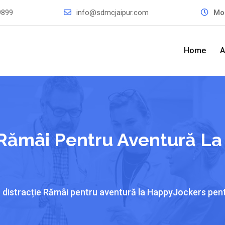
9899
info@sdmcjaipur.com
Mo
Home
A
 Rămâi Pentru Aventură L
 distracție Rămâi pentru aventură la HappyJockers pe