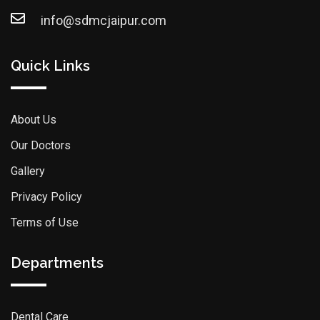
info@sdmcjaipur.com
Quick Links
About Us
Our Doctors
Gallery
Privacy Policy
Terms of Use
Departments
Dental Care