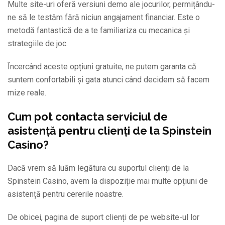
Multe site-uri oferă versiuni demo ale jocurilor, permițându-
ne să le testăm fără niciun angajament financiar. Este o
metodă fantastică de a te familiariza cu mecanica și
strategiile de joc.
Încercând aceste opțiuni gratuite, ne putem garanta că
suntem confortabili și gata atunci când decidem să facem
mize reale.
Cum pot contacta serviciul de
asistență pentru clienți de la Spinstein
Casino?
Dacă vrem să luăm legătura cu suportul clienți de la
Spinstein Casino, avem la dispoziție mai multe opțiuni de
asistență pentru cererile noastre.
De obicei, pagina de suport clienți de pe website-ul lor