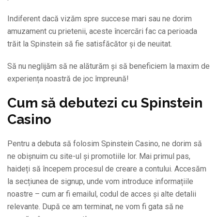
Indiferent dacă vizăm spre succese mari sau ne dorim
amuzament cu prietenii, aceste încercări fac ca perioada
trăit la Spinstein să fie satisfăcător și de neuitat.
Să nu neglijăm să ne alăturăm și să beneficiem la maxim de
experiența noastră de joc împreună!
Cum să debutezi cu Spinstein
Casino
Pentru a debuta să folosim Spinstein Casino, ne dorim să
ne obișnuim cu site-ul și promotiile lor. Mai primul pas,
haideți să începem procesul de creare a contului. Accesăm
la secțiunea de signup, unde vom introduce informațiile
noastre – cum ar fi emailul, codul de acces și alte detalii
relevante. După ce am terminat, ne vom fi gata să ne