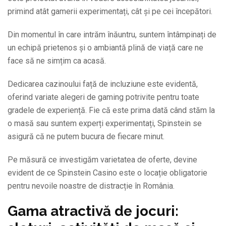
primind atât gamerii experimentați, cât și pe cei începători.
Din momentul în care intrăm înăuntru, suntem întâmpinați de
un echipă prietenos și o ambiantă plină de viață care ne
face să ne simțim ca acasă.
Dedicarea cazinoului față de incluziune este evidentă,
oferind variate alegeri de gaming potrivite pentru toate
gradele de experiență. Fie că este prima dată când stăm la
o masă sau suntem experți experimentați, Spinstein se
asigură că ne putem bucura de fiecare minut.
Pe măsură ce investigăm varietatea de oferte, devine
evident de ce Spinstein Casino este o locație obligatorie
pentru nevoile noastre de distracție în România.
Gama atractivă de jocuri: