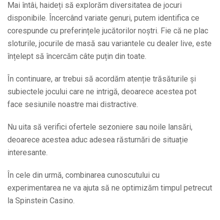
Mai întâi, haideți să explorăm diversitatea de jocuri
disponibile. Încercând variate genuri, putem identifica ce
corespunde cu preferințele jucătorilor noștri. Fie că ne plac
sloturile, jocurile de masă sau variantele cu dealer live, este
înțelept să încercăm câte puțin din toate.
În continuare, ar trebui să acordăm atenție trăsăturile și
subiectele jocului care ne intrigă, deoarece acestea pot
face sesiunile noastre mai distractive.
Nu uita să verifici ofertele sezoniere sau noile lansări,
deoarece acestea aduc adesea răsturnări de situație
interesante.
În cele din urmă, combinarea cunoscutului cu
experimentarea ne va ajuta să ne optimizăm timpul petrecut
la Spinstein Casino.