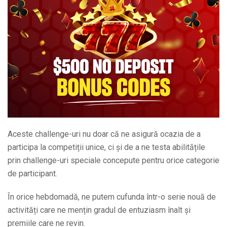
Aceste challenge-uri nu doar că ne asigură ocazia de a
participa la competiții unice, ci și de a ne testa abilitățile
prin challenge-uri speciale concepute pentru orice categorie
de participant.
În orice hebdomadă, ne putem cufunda într-o serie nouă de
activități care ne mențin gradul de entuziasm înalt și
premiile care ne revin.