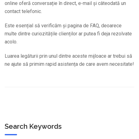
online oferă conversație în direct, e-mail și câteodată un
contact telefonic.
Este esențial să verificăm și pagina de FAQ, deoarece
multe dintre curiozitățile clienților ar putea fi deja rezolvate
acolo.
Luarea legăturii prin unul dintre aceste mijloace ar trebui să
ne ajute să primim rapid asistența de care avem necesitate!
Search Keywords