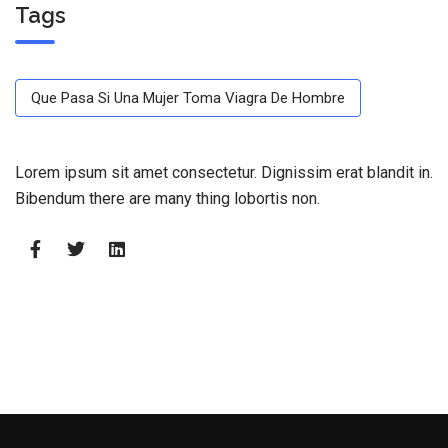
Tags
Que Pasa Si Una Mujer Toma Viagra De Hombre
Lorem ipsum sit amet consectetur. Dignissim erat blandit in.
Bibendum there are many thing lobortis non.