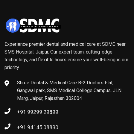
Experience premier dental and medical care at SDMC near
SMS Hospital, Jaipur. Our expert team, cutting-edge
technology, and flexible hours ensure your well-being is our
priority.
Shree Dental & Medical Care B-2 Doctors Flat,
Gangwal park, SMS Medical College Campus, JLN
Marg, Jaipur, Rajasthan 302004
+91 99299 29899
+91 94145 08830