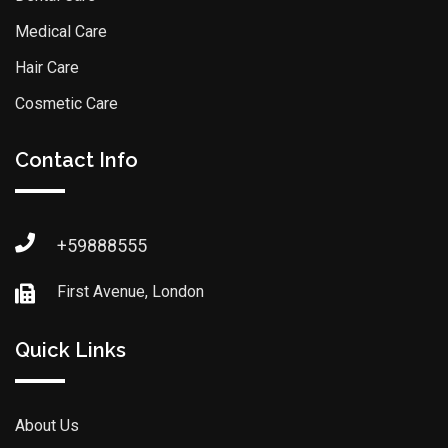
Medical Care
Hair Care
Cosmetic Care
Contact Info
+59888555
First Avenue, London
Quick Links
About Us