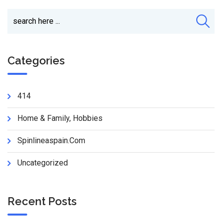
Categories
414
Home & Family, Hobbies
Spinlineaspain.com
Uncategorized
Recent Posts