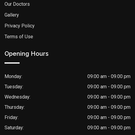
Our Doctors
Gallery
Privacy Policy
Terms of Use
Opening Hours
Monday:
09:00 am - 09.00 pm
Tuesday:
09:00 am - 09.00 pm
Wednesday:
09:00 am - 09.00 pm
Thursday:
09:00 am - 09.00 pm
Friday:
09:00 am - 09.00 pm
Saturday:
09:00 am - 09.00 pm