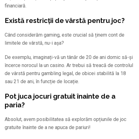
financiară.
Există restricții de vârstă pentru joc?
Când considerăm gaming, este crucial să ținem cont de
limitele de vârstă, nu-i așa?
De exemplu, imaginați-vă un tânăr de 20 de ani dornic să-și
încerce norocul la un casino. Ar trebui să treacă de controlul
de vârstă pentru gambling legal, de obicei stabilită la 18
sau 21 de ani, în funcție de locație.
Pot juca jocuri gratuit înainte de a
paria?
Absolut, avem posibilitatea să explorăm opțiunile de joc
gratuite înainte de a ne apuca de pariuri!