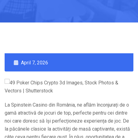
April 7, 2026
La Spinstein Casino din România, ne aflăm înconjurați de o
gamă atractivă de jocuri de top, perfecte pentru cei dintre
noi care doresc să își perfecționeze experiența de joc. De
la păcănele clasice la activități de masă captivante, există
câte ceva pentru fiecare gust. În plus, oportunitatea de a