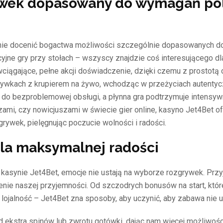
ywek dopasowany do wymagań po
 nie docenić bogactwa możliwości szczególnie dopasowanych d
jne gry przy stołach – wszyscy znajdzie coś interesującego dla
wciągające, pełne akcji doświadczenie, dzięki czemu z prostotą
rywkach z krupierem na żywo, wchodząc w przeżyciach autenty
za do bezproblemowej obsługi, a płynna gra podtrzymuje intensy
ami, czy nowicjuszami w świecie gier online, kasyno Jet4Bet o
rywek, pielęgnując poczucie wolności i radości.
la maksymalnej radości
asynie Jet4Bet, emocje nie ustają na wyborze rozgrywek. Przy
nienie naszej przyjemności. Od szczodrych bonusów na start, któ
 lojalność – Jet4Bet zna sposoby, aby uczynić, aby zabawa nie u
 ekstra spinów lub zwrotu gotówki, dając nam więcej możliwośc