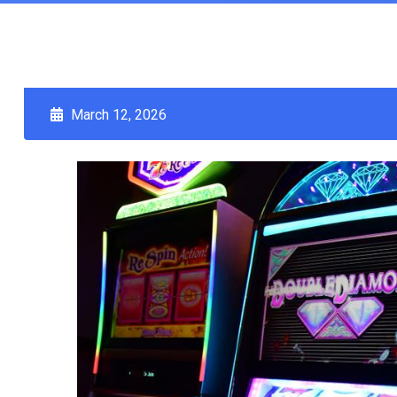
March 12, 2026