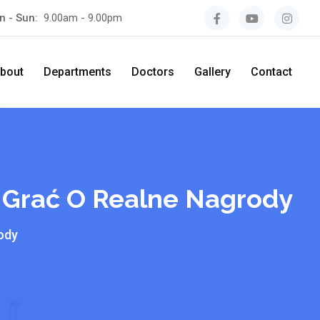
n - Sun:
9.00am - 9.00pm
bout
Departments
Doctors
Gallery
Contact
 Grać O Realne Nagrody
ody