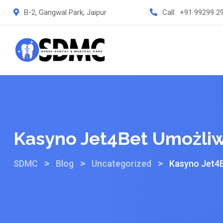
B-2, Gangwal Park, Jaipur
Call:
+91 99299 2
Kasyno Jet4Bet Umożliw
>
>
>
SDMC
Blog
Uncategorized
Kasyno Jet4B