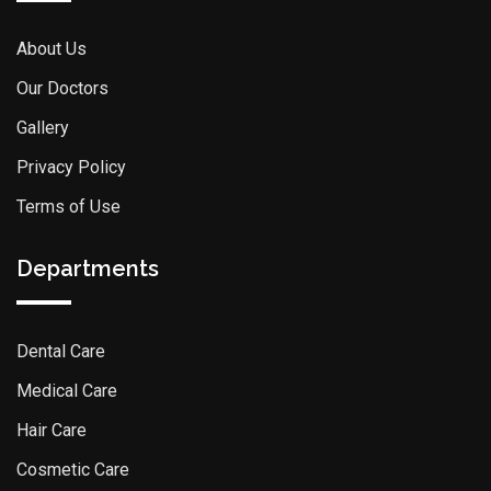
About Us
Our Doctors
Gallery
Privacy Policy
Terms of Use
Departments
Dental Care
Medical Care
Hair Care
Cosmetic Care