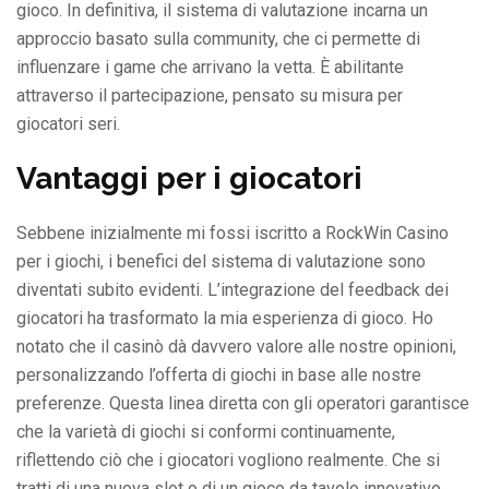
gioco. In definitiva, il sistema di valutazione incarna un
approccio basato sulla community, che ci permette di
influenzare i game che arrivano la vetta. È abilitante
attraverso il partecipazione, pensato su misura per
giocatori seri.
Vantaggi per i giocatori
Sebbene inizialmente mi fossi iscritto a RockWin Casino
per i giochi, i benefici del sistema di valutazione sono
diventati subito evidenti. L’integrazione del feedback dei
giocatori ha trasformato la mia esperienza di gioco. Ho
notato che il casinò dà davvero valore alle nostre opinioni,
personalizzando l’offerta di giochi in base alle nostre
preferenze. Questa linea diretta con gli operatori garantisce
che la varietà di giochi si conformi continuamente,
riflettendo ciò che i giocatori vogliono realmente. Che si
tratti di una nuova slot o di un gioco da tavolo innovativo,