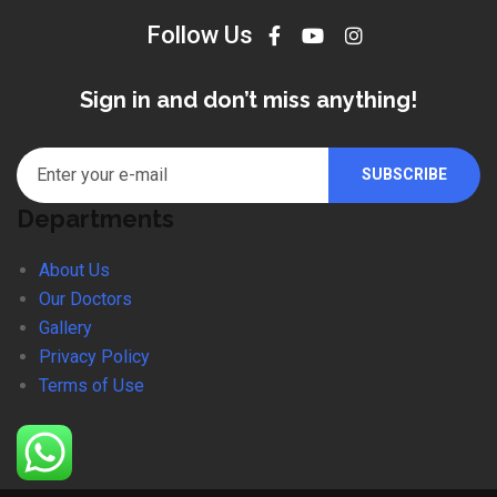
Follow Us
Sign in and don’t miss anything!
Departments
About Us
Our Doctors
Gallery
Privacy Policy
Terms of Use