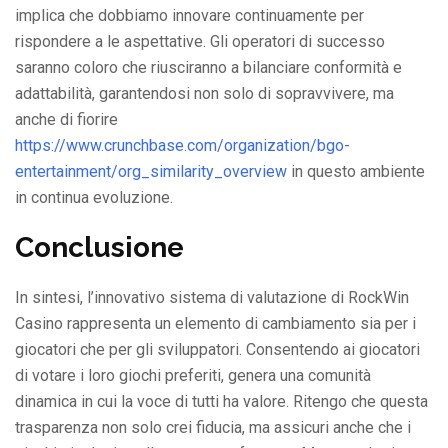
implica che dobbiamo innovare continuamente per
rispondere a le aspettative. Gli operatori di successo
saranno coloro che riusciranno a bilanciare conformità e
adattabilità, garantendosi non solo di sopravvivere, ma
anche di fiorire
https://www.crunchbase.com/organization/bgo-
entertainment/org_similarity_overview
in questo ambiente
in continua evoluzione.
Conclusione
In sintesi, l’innovativo sistema di valutazione di RockWin
Casino rappresenta un elemento di cambiamento sia per i
giocatori che per gli sviluppatori. Consentendo ai giocatori
di votare i loro giochi preferiti, genera una comunità
dinamica in cui la voce di tutti ha valore. Ritengo che questa
trasparenza non solo crei fiducia, ma assicuri anche che i