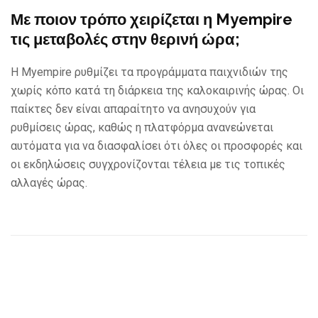
Με ποιον τρόπο χειρίζεται η Myempire
τις μεταβολές στην θερινή ώρα;
Η Myempire ρυθμίζει τα προγράμματα παιχνιδιών της
χωρίς κόπο κατά τη διάρκεια της καλοκαιρινής ώρας. Οι
παίκτες δεν είναι απαραίτητο να ανησυχούν για
ρυθμίσεις ώρας, καθώς η πλατφόρμα ανανεώνεται
αυτόματα για να διασφαλίσει ότι όλες οι προσφορές και
οι εκδηλώσεις συγχρονίζονται τέλεια με τις τοπικές
αλλαγές ώρας.