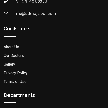
+91 94145 08830
info@sdmcjaipur.com
Quick Links
About Us
Our Doctors
Gallery
Privacy Policy
Terms of Use
Departments