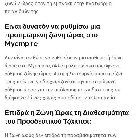
ζωνών ώρας όταν τη εμπλοκή στην πλατφόρμα
παιχνιδιών της.
Είναι δυνατόν να ρυθμίσω μια
προτιμώμενη ζώνη ώρας στο
Myempire;
Δεν είναι σε θέση να καθορίσουν μια επιθυμητή ζώνη
ώρας στο Myempire, αλλά η πλατφόρμα προσφέρει
ρύθμιση ζώνης ώρας. Αυτή η λειτουργία υποστηρίζει
τους παίκτες να διαχειρίζονται την προτιμώμενη
ρύθμιση ώρας για την απόλαυση παιχνιδιού τους σε
διάφορες ζώνες χωρίς οποιαδήποτε ταλαιπωρία.
Επιδρά η Ζώνη Ώρας τη Διαθεσιμότητα
του Προοδευτικού Τζάκποτ;
Η ζώνη ώρας δεν επιδρά τη προσβασιμότητα των