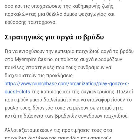
όσο και τις υποχρεώσεις της καθημερινής ζωής,
προκαλώντας μια θύελλα άμμου ψυχαγωγίας και
κούρασης ταυτόχρονα.
Στρατηγικές για αργά το βράδυ
Για να ενισχύσουν την εμπειρία παιχνιδιού αργά το βράδυ
στο Myempire Casino, οι παίκτες συχνά εφαρμόζουν
ποικίλες στρατηγικές που τους συνδράμουν να
διαχειριστούν τις προκλήσεις
https://www.crunchbase.com/organization/play-gonzo-s-
quest-slots
της κόπωσης και της συγκέντρωσης. Πολλοί
προτιμούν μικρά διαλείμματα για να επαναφορτίσουν το
μυαλό τους, δίνοντάς τους να μένουν σε ετοιμότητα
κατά τη διάρκεια των βραδινών συνεδριών παιχνιδιού.
Άλλοι εξατομικεύουν τις προτιμήσεις τους στα
παιχνίδια, διαλέγοντας παιχνίδια που απαιτούν