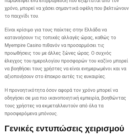
παραλείψει ένα επιβράβευση που εξαρτάται από τον
χρόνο, μπορεί να χάσει σημαντικά οφέλη που βελτιώνουν
το παιχνίδι του.
Είναι κρίσιμο για τους παίκτες στην Ελλάδα να
κατανοήσουν τις τοπικές αλλαγές ώρας, καθώς το
Myempire Casino πιθανόν να προσαρμόσει τις
προωθήσεις του με άλλες ζώνες ώρας. Ο συχνός
έλεγχος του ημερολογίου προσφορών του καζίνο μπορεί
να βοηθήσει τους χρήστες να είναι ενημερωμένοι και να
αξιοποιήσουν στο έπακρο αυτές τις ευκαιρίες.
Η προνοητικότητα όσον αφορά τον χρόνο μπορεί να
οδηγήσει σε μια πιο ικανοποιητική εμπειρία, βοηθώντας
τους χρήστες να εκμεταλλευτούν από όλα τα
προσφερόμενα μπόνους.
Γενικές εντυπώσεις χειρισμού