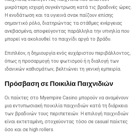
μικρότερη ισχυρή συγκέντρωση κατά τις βραδινές ώρες.
Η ενυδάτωση και τα υγιεινά σνακ παίζουν επίσης
σημαντικό ρόλο, διατηρώντας τα στάθμες ενέργειας
ανεβασμένα, αποφεύγοντας παράλληλα την υπνηλία που
μπορεί να ακολουθεί το παιχνίδι αργά το βράδυ.
Επιπλέον, η δημιουργία ενός ευχάριστου περιβάλλοντος,
όπως η προσαρμογή του φωτισμού ή η διαλογή των
ιδανικών καθισμάτων, βελτιώνει τη γενική εμπειρία.
Πρόσβαση σε Ποικιλία Παιχνιδιών
Οι παίκτες στο Myempire Casino μπορούν να αναμένουν
μια εντυπωσιακή ποικιλία παιχνιδιών κατά τη διάρκεια
των βραδινών τους περιπετειών. Η επιλογή παιχνιδιών
είναι εκτεταμένη, στοχεύοντας τόσο σε casual παίκτες
όσο και σε high rollers.