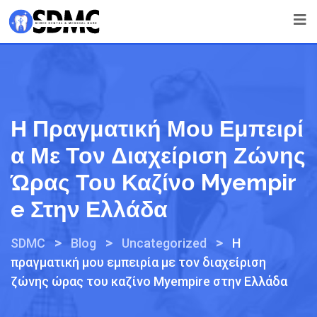
Η Πραγματική Μου Εμπειρί
Α Με Τον Διαχείριση Ζώνης
Ώρας Του Καζίνο Myempir
E Στην Ελλάδα
>
>
>
SDMC
Blog
Uncategorized
Η
πραγματική μου εμπειρία με τον διαχείριση
ζώνης ώρας του καζίνο Myempire στην Ελλάδα