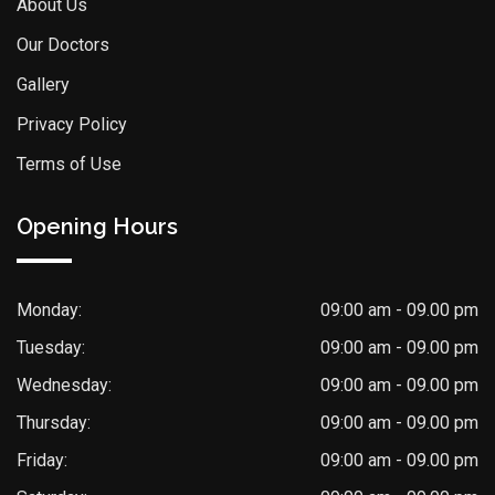
About Us
Our Doctors
Gallery
Privacy Policy
Terms of Use
Opening Hours
Monday:
09:00 am - 09.00 pm
Tuesday:
09:00 am - 09.00 pm
Wednesday:
09:00 am - 09.00 pm
Thursday:
09:00 am - 09.00 pm
Friday:
09:00 am - 09.00 pm