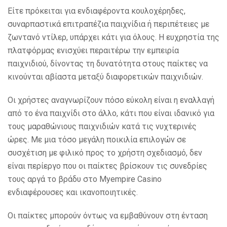
Είτε πρόκειται για ενδιαφέροντα κουλοχέρηδες,
συναρπαστικά επιτραπέζια παιχνίδια ή περιπέτειες με
ζωντανό ντίλερ, υπάρχει κάτι για όλους. Η ευχρηστία της
πλατφόρμας ενισχύει περαιτέρω την εμπειρία
παιχνιδιού, δίνοντας τη δυνατότητα στους παίκτες να
κινούνται αβίαστα μεταξύ διαφορετικών παιχνιδιών.
Οι χρήστες αναγνωρίζουν πόσο εύκολη είναι η εναλλαγή
από το ένα παιχνίδι στο άλλο, κάτι που είναι ιδανικό για
τους μαραθώνιους παιχνιδιών κατά τις νυχτερινές
ώρες. Με μια τόσο μεγάλη ποικιλία επιλογών σε
συσχέτιση με φιλικό προς το χρήστη σχεδιασμό, δεν
είναι περίεργο που οι παίκτες βρίσκουν τις συνεδρίες
τους αργά το βράδυ στο Myempire Casino
ενδιαφέρουσες και ικανοποιητικές.
Οι παίκτες μπορούν όντως να εμβαθύνουν στη ένταση