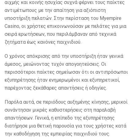
αιχμής και κοινής ησυχίας συχνά φέρνει τους παίκτες
αντιμέτωπους με την απαίτηση για αξιόπιστη
υποστήριξη πελατών. Στην περίσταση του Myempire
Casino, οι χρήστες επικοινωνούσαν με πελάτες για μια
σειρά ερωτήσεων, που περιλάμβαναν από τεχνικά
ζητήματα έως κανόνες παιχνιδιού.
Ο χρόνος απόκρισης από την υποστήριξη ήταν γενικά
άμεσος, μειώνοντας τυχόν απογοητεύσεις. Οι
περισσότεροι παίκτες σημείωσαν ότι οι αντιπρόσωποι
εξυπηρέτησης ήταν ενημερωμένοι και εξυπηρετικοί,
παρέχοντας ξεκάθαρες απαντήσεις ή οδηγίες.
Παρόλα αυτά, σε περιόδους αυξημένης κίνησης, μερικοί
συνάντησαν μικρές καθυστερήσεις στη παραλαβή
απαντήσεων. Γενικά, η επίπεδο της εξυπηρέτησης
διατήρησε μια θετική παρουσία για τους χρήστες κατά
την καθοδήγηση της εμπειρίας παιχνιδιού τους.