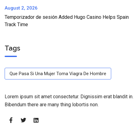
August 2, 2026
Temporizador de sesión Added Hugo Casino Helps Spain
Track Time
Tags
Que Pasa Si Una Mujer Toma Viagra De Hombre
Lorem ipsum sit amet consectetur. Dignissim erat blandit in.
Bibendum there are many thing lobortis non.