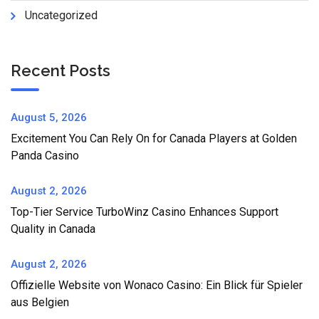
Uncategorized
Recent Posts
August 5, 2026
Excitement You Can Rely On for Canada Players at Golden
Panda Casino
August 2, 2026
Top-Tier Service TurboWinz Casino Enhances Support
Quality in Canada
August 2, 2026
Offizielle Website von Wonaco Casino: Ein Blick für Spieler
aus Belgien