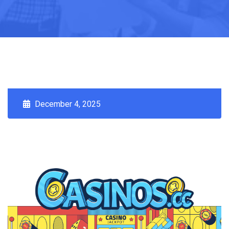
December 4, 2025