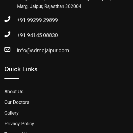
Marg, Jaipur, Rajasthan 302004
+91 99299 29899
+91 94145 08830
info@sdmcjaipur.com
Quick Links
About Us
Our Doctors
Gallery
Privacy Policy