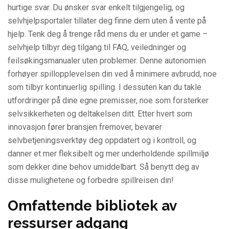
hurtige svar. Du ønsker svar enkelt tilgjengelig, og
selvhjelpsportaler tillater deg finne dem uten å vente på
hjelp. Tenk deg å trenge råd mens du er under et game –
selvhjelp tilbyr deg tilgang til FAQ, veiledninger og
feilsøkingsmanualer uten problemer. Denne autonomien
forhøyer spillopplevelsen din ved å minimere avbrudd, noe
som tilbyr kontinuerlig spilling. I dessuten kan du takle
utfordringer på dine egne premisser, noe som forsterker
selvsikkerheten og deltakelsen ditt. Etter hvert som
innovasjon fører bransjen fremover, bevarer
selvbetjeningsverktøy deg oppdatert og i kontroll, og
danner et mer fleksibelt og mer underholdende spillmiljø
som dekker dine behov umiddelbart. Så benytt deg av
disse mulighetene og forbedre spillreisen din!
Omfattende bibliotek av
ressurser adgang