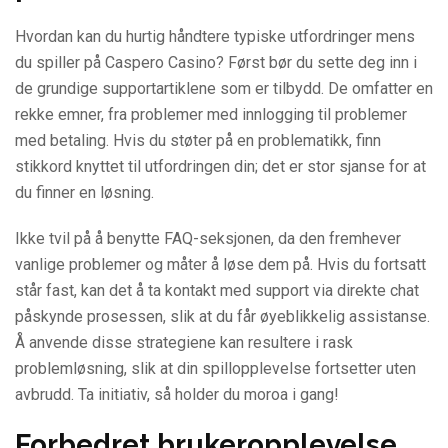
Hvordan kan du hurtig håndtere typiske utfordringer mens
du spiller på Caspero Casino? Først bør du sette deg inn i
de grundige supportartiklene som er tilbydd. De omfatter en
rekke emner, fra problemer med innlogging til problemer
med betaling. Hvis du støter på en problematikk, finn
stikkord knyttet til utfordringen din; det er stor sjanse for at
du finner en løsning.
Ikke tvil på å benytte FAQ-seksjonen, da den fremhever
vanlige problemer og måter å løse dem på. Hvis du fortsatt
står fast, kan det å ta kontakt med support via direkte chat
påskynde prosessen, slik at du får øyeblikkelig assistanse.
Å anvende disse strategiene kan resultere i rask
problemløsning, slik at din spillopplevelse fortsetter uten
avbrudd. Ta initiativ, så holder du moroa i gang!
Forbedret brukeropplevelse