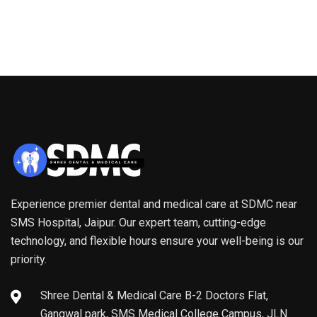
Experience premier dental and medical care at SDMC near
SMS Hospital, Jaipur. Our expert team, cutting-edge
technology, and flexible hours ensure your well-being is our
priority.
Shree Dental & Medical Care B-2 Doctors Flat,
Gangwal park, SMS Medical College Campus, JLN