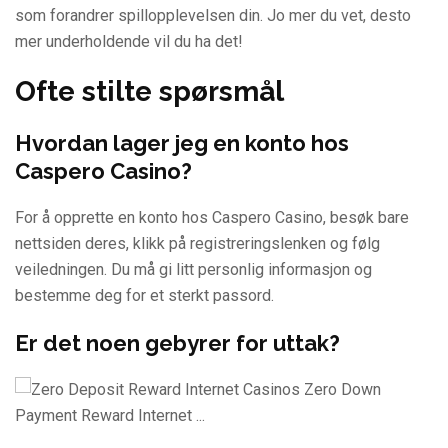
som forandrer spillopplevelsen din. Jo mer du vet, desto
mer underholdende vil du ha det!
Ofte stilte spørsmål
Hvordan lager jeg en konto hos
Caspero Casino?
For å opprette en konto hos Caspero Casino, besøk bare
nettsiden deres, klikk på registreringslenken og følg
veiledningen. Du må gi litt personlig informasjon og
bestemme deg for et sterkt passord.
Er det noen gebyrer for uttak?