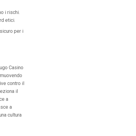
 i rischi.
d etici.
sicuro per i
Hugo Casino
promuovendo
ve contro il
eziona il
ce a
isce a
una cultura