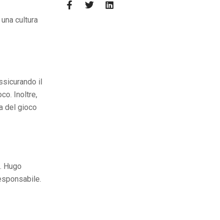
una cultura
ssicurando il
co. Inoltre,
ra del gioco
e. Hugo
responsabile.