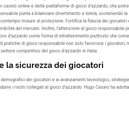
ei casinò online e delle piattaforme di gioco d’azzardo, che potr
esponsabile punta a bilanciare divertimento e tutela, sostenendo la
ntempo misure di protezione. Fortifica la fiducia dei giocatori 
enibilità del mercato. Inoltre, l’attenzione al gioco responsabile
 gioco d’azzardo come forma di intrattenimento piuttosto che com
 di pratiche di gioco responsabile non solo favorisce i giocatori,
 settore competitivo del gioco d’azzardo in Italia.
e la sicurezza dei giocatori
 demografici dei giocatori e ai avanzamenti tecnologici, strategi
durre i rischi collegati al gioco d’azzardo. Hugo Casino ha adott