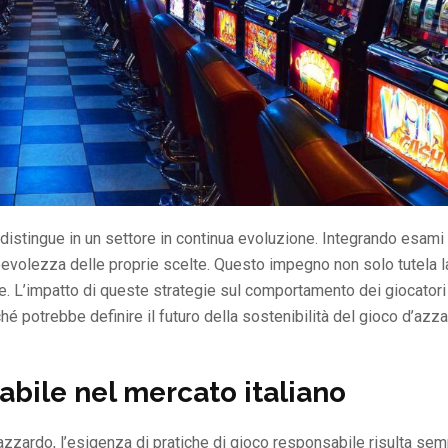
 distingue in un settore in continua evoluzione. Integrando esami
sapevolezza delle proprie scelte. Questo impegno non solo tutela 
ve. L’impatto di queste strategie sul comportamento dei giocatori
é potrebbe definire il futuro della sostenibilità del gioco d’azza
abile nel mercato italiano
azzardo, l’esigenza di pratiche di gioco responsabile risulta sem