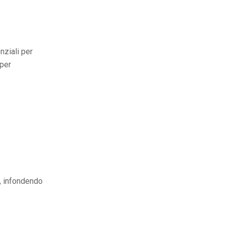
nziali per
 per
, infondendo