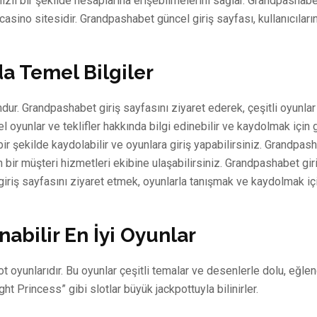
ızlı bir şekilde hesaplarına erişebilmelerini sağlar. Grandpashabet
 casino sitesidir. Grandpashabet güncel giriş sayfası, kullanıcıları
 Temel Bilgiler
ur. Grandpashabet giriş sayfasını ziyaret ederek, çeşitli oyunlar 
l oyunlar ve teklifler hakkında bilgi edinebilir ve kaydolmak için 
 bir şekilde kaydolabilir ve oyunlara giriş yapabilirsiniz. Grandpash
en bir müşteri hizmetleri ekibine ulaşabilirsiniz. Grandpashabet gir
iriş sayfasını ziyaret etmek, oyunlarla tanışmak ve kaydolmak içi
bilir En İyi Oyunlar
t oyunlarıdır. Bu oyunlar çeşitli temalar ve desenlerle dolu, eğlen
 Princess” gibi slotlar büyük jackpottuyla bilinirler.