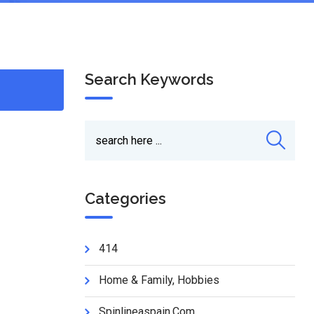
Search Keywords
Categories
414
Home & Family, Hobbies
Spinlineaspain.com