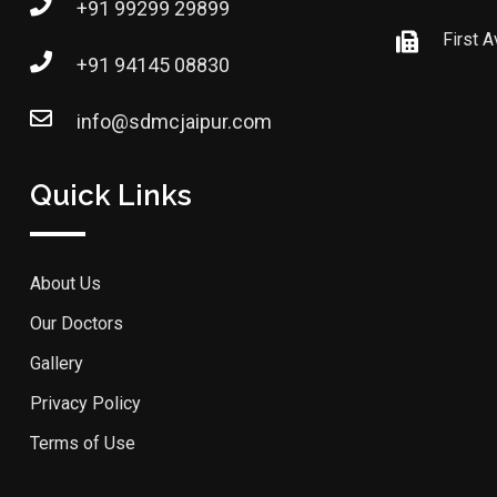
+91 99299 29899
First 
+91 94145 08830
info@sdmcjaipur.com
Quick Links
About Us
Our Doctors
Gallery
Privacy Policy
Terms of Use