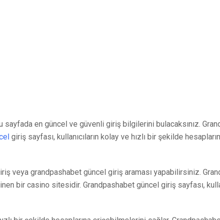
 sayfada en güncel ve güvenli giriş bilgilerini bulacaksınız. Gra
cel
giriş sayfası, kullanıcıların kolay ve hızlı bir şekilde hesapları
riş veya grandpashabet güncel giriş araması yapabilirsiniz. Gra
linen bir casino sitesidir. Grandpashabet güncel giriş sayfası, kulla