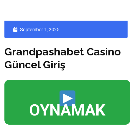
September 1, 2025
Grandpashabet Casino
Güncel Giriş
OYNAMAK