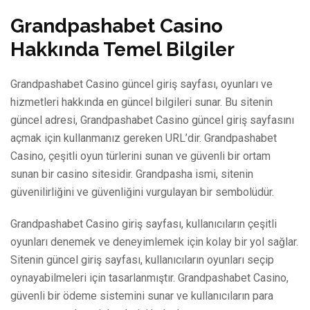
Grandpashabet Casino
Hakkında Temel Bilgiler
Grandpashabet Casino güncel giriş sayfası, oyunları ve
hizmetleri hakkında en güncel bilgileri sunar. Bu sitenin
güncel adresi, Grandpashabet Casino güncel giriş sayfasını
açmak için kullanmanız gereken URL’dir. Grandpashabet
Casino, çeşitli oyun türlerini sunan ve güvenli bir ortam
sunan bir casino sitesidir. Grandpasha ismi, sitenin
güvenilirliğini ve güvenliğini vurgulayan bir sembolüdür.
Grandpashabet Casino giriş sayfası, kullanıcıların çeşitli
oyunları denemek ve deneyimlemek için kolay bir yol sağlar.
Sitenin güncel giriş sayfası, kullanıcıların oyunları seçip
oynayabilmeleri için tasarlanmıştır. Grandpashabet Casino,
güvenli bir ödeme sistemini sunar ve kullanıcıların para