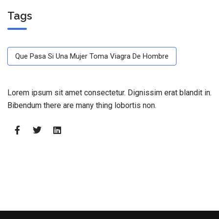
Tags
Que Pasa Si Una Mujer Toma Viagra De Hombre
Lorem ipsum sit amet consectetur. Dignissim erat blandit in.
Bibendum there are many thing lobortis non.