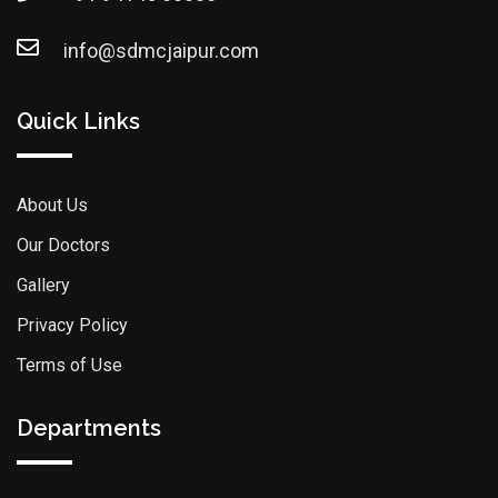
info@sdmcjaipur.com
Quick Links
About Us
Our Doctors
Gallery
Privacy Policy
Terms of Use
Departments