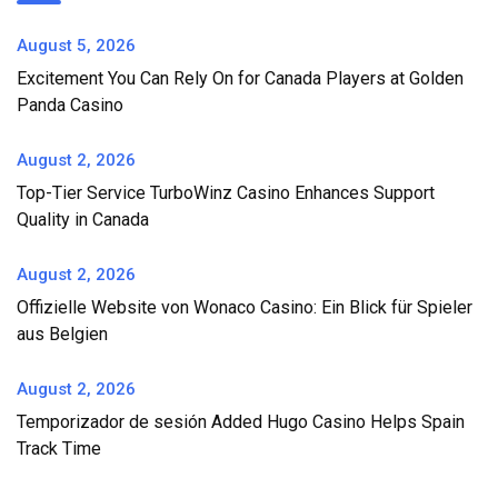
August 5, 2026
Excitement You Can Rely On for Canada Players at Golden
Panda Casino
August 2, 2026
Top-Tier Service TurboWinz Casino Enhances Support
Quality in Canada
August 2, 2026
Offizielle Website von Wonaco Casino: Ein Blick für Spieler
aus Belgien
August 2, 2026
Temporizador de sesión Added Hugo Casino Helps Spain
Track Time