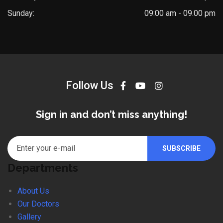
Sunday:
09:00 am - 09.00 pm
Follow Us
Sign in and don’t miss anything!
Departments
About Us
Our Doctors
Gallery