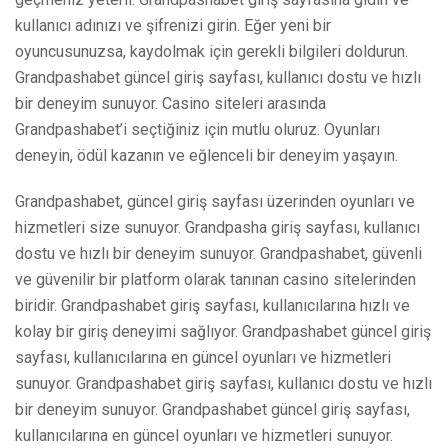
kullanıcı adınızı ve şifrenizi girin. Eğer yeni bir
oyuncusunuzsa, kaydolmak için gerekli bilgileri doldurun.
Grandpashabet güncel giriş sayfası, kullanıcı dostu ve hızlı
bir deneyim sunuyor. Casino siteleri arasında
Grandpashabet’i seçtiğiniz için mutlu oluruz. Oyunları
deneyin, ödül kazanın ve eğlenceli bir deneyim yaşayın.
Grandpashabet, güncel giriş sayfası üzerinden oyunları ve
hizmetleri size sunuyor. Grandpasha giriş sayfası, kullanıcı
dostu ve hızlı bir deneyim sunuyor. Grandpashabet, güvenli
ve güvenilir bir platform olarak tanınan casino sitelerinden
biridir. Grandpashabet giriş sayfası, kullanıcılarına hızlı ve
kolay bir giriş deneyimi sağlıyor. Grandpashabet güncel giriş
sayfası, kullanıcılarına en güncel oyunları ve hizmetleri
sunuyor. Grandpashabet giriş sayfası, kullanıcı dostu ve hızlı
bir deneyim sunuyor. Grandpashabet güncel giriş sayfası,
kullanıcılarına en güncel oyunları ve hizmetleri sunuyor.