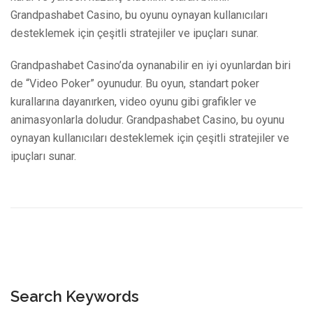
Grandpashabet Casino, bu oyunu oynayan kullanıcıları
desteklemek için çeşitli stratejiler ve ipuçları sunar.
Grandpashabet Casino’da oynanabilir en iyi oyunlardan biri
de “Video Poker” oyunudur. Bu oyun, standart poker
kurallarına dayanırken, video oyunu gibi grafikler ve
animasyonlarla doludur. Grandpashabet Casino, bu oyunu
oynayan kullanıcıları desteklemek için çeşitli stratejiler ve
ipuçları sunar.
Search Keywords