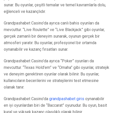
sunar. Bu oyunlar, çeşitli temalar ve temel kavramlarla dolu,
eğlenceli ve kazançlıdır.
Grandpashabet Casino’da ayrıca canlı bahis oyunları da
mevcuttur. “Live Roulette” ve “Live Blackjack” gibi oyunlar,
gerçek zamanlı bir deneyim sunarak, oyunun gerçek bir
atmosferi yaratır. Bu oyunlar, profesyonel bir ortamda
oynanabilir ve kazanç fırsatları sunar.
Grandpashabet Casino’da ayrıca “Poker” oyunları da
mevcuttur. “Texas Hold’em” ve “Omaha” gibi oyunlar, stratejik
ve deneyim gerektiren oyunlar olarak bilinir. Bu oyunlar,
kullanıcıların becerilerini ve stratejilerini test etmesine
olanak tanır.
Grandpashabet Casino’da
grandpashabet giris
oynanabilir
en iyi oyunlardan biri de “Baccarat” oyunudur. Bu oyun, basit
kural ve yüksek kazanç olasılıklı olarak bilinir.