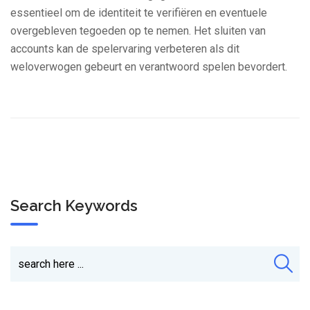
essentieel om de identiteit te verifiëren en eventuele
overgebleven tegoeden op te nemen. Het sluiten van
accounts kan de spelervaring verbeteren als dit
weloverwogen gebeurt en verantwoord spelen bevordert.
Search Keywords