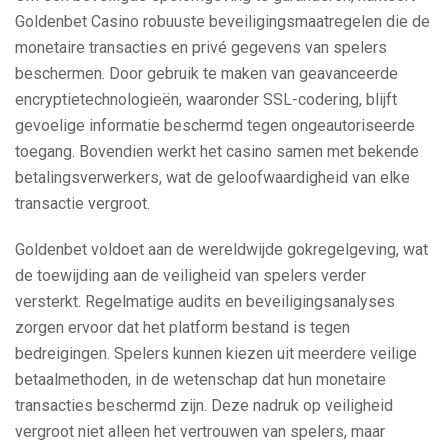
Goldenbet Casino robuuste beveiligingsmaatregelen die de
monetaire transacties en privé gegevens van spelers
beschermen. Door gebruik te maken van geavanceerde
encryptietechnologieën, waaronder SSL-codering, blijft
gevoelige informatie beschermd tegen ongeautoriseerde
toegang. Bovendien werkt het casino samen met bekende
betalingsverwerkers, wat de geloofwaardigheid van elke
transactie vergroot.
Goldenbet voldoet aan de wereldwijde gokregelgeving, wat
de toewijding aan de veiligheid van spelers verder
versterkt. Regelmatige audits en beveiligingsanalyses
zorgen ervoor dat het platform bestand is tegen
bedreigingen. Spelers kunnen kiezen uit meerdere veilige
betaalmethoden, in de wetenschap dat hun monetaire
transacties beschermd zijn. Deze nadruk op veiligheid
vergroot niet alleen het vertrouwen van spelers, maar