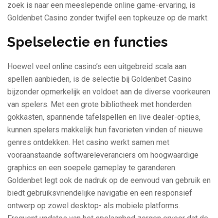
zoek is naar een meeslepende online game-ervaring, is
Goldenbet Casino zonder twijfel een topkeuze op de markt.
Spelselectie en functies
Hoewel veel online casino’s een uitgebreid scala aan
spellen aanbieden, is de selectie bij Goldenbet Casino
bijzonder opmerkelijk en voldoet aan de diverse voorkeuren
van spelers. Met een grote bibliotheek met honderden
gokkasten, spannende tafelspellen en live dealer-opties,
kunnen spelers makkelijk hun favorieten vinden of nieuwe
genres ontdekken. Het casino werkt samen met
vooraanstaande softwareleveranciers om hoogwaardige
graphics en een soepele gameplay te garanderen.
Goldenbet legt ook de nadruk op de eenvoud van gebruik en
biedt gebruiksvriendelijke navigatie en een responsief
ontwerp op zowel desktop- als mobiele platforms.