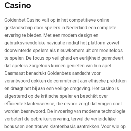
Casino
Goldenbet Casino valt op in het competitieve online
goklandschap door spelers in Nederland een complete
ervaring te bieden. Met een modern design en
gebruiksvriendelijke navigatie nodigt het platform zowel
doorwinterde spelers als nieuwkomers uit om moeiteloos
te spelen. De focus op veiligheid en eerlijkheid garandeert
dat spelers zorgeloos kunnen genieten van hun spel.
Daarnaast benadrukt Goldenbets aandacht voor
verantwoord gokken de commitment aan ethische praktijken
en draagt het bij aan een veilige omgeving. Het casino is
afgestemd op de kritische speler en beschikt over
efficiënte klantenservice, die ervoor zorgt dat vragen snel
worden beantwoord. De invoering van moderne technologie
verbetert de gebruikerservaring, terwijl de verleidelijke
bonussen een trouwe klantenbasis aantrekken. Voor wie op