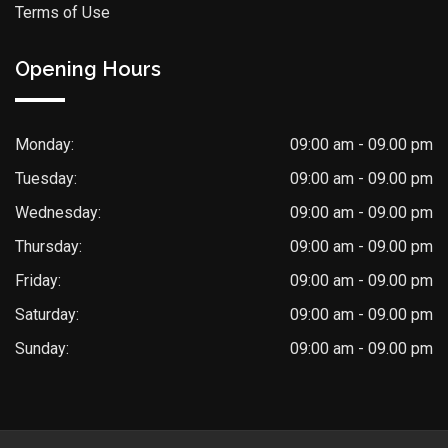
Terms of Use
Opening Hours
Monday:
09:00 am - 09.00 pm
Tuesday:
09:00 am - 09.00 pm
Wednesday:
09:00 am - 09.00 pm
Thursday:
09:00 am - 09.00 pm
Friday:
09:00 am - 09.00 pm
Saturday:
09:00 am - 09.00 pm
Sunday:
09:00 am - 09.00 pm