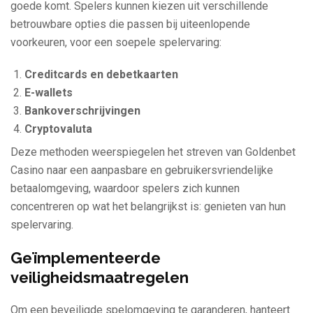
goede komt. Spelers kunnen kiezen uit verschillende
betrouwbare opties die passen bij uiteenlopende
voorkeuren, voor een soepele spelervaring:
Creditcards en debetkaarten
E-wallets
Bankoverschrijvingen
Cryptovaluta
Deze methoden weerspiegelen het streven van Goldenbet
Casino naar een aanpasbare en gebruikersvriendelijke
betaalomgeving, waardoor spelers zich kunnen
concentreren op wat het belangrijkst is: genieten van hun
spelervaring.
Geïmplementeerde
veiligheidsmaatregelen
Om een beveiligde spelomgeving te garanderen, hanteert