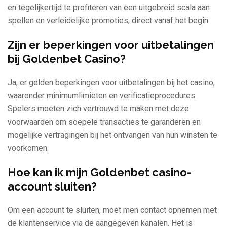
en tegelijkertijd te profiteren van een uitgebreid scala aan
spellen en verleidelijke promoties, direct vanaf het begin.
Zijn er beperkingen voor uitbetalingen
bij Goldenbet Casino?
Ja, er gelden beperkingen voor uitbetalingen bij het casino,
waaronder minimumlimieten en verificatieprocedures.
Spelers moeten zich vertrouwd te maken met deze
voorwaarden om soepele transacties te garanderen en
mogelijke vertragingen bij het ontvangen van hun winsten te
voorkomen.
Hoe kan ik mijn Goldenbet casino-
account sluiten?
Om een account te sluiten, moet men contact opnemen met
de klantenservice via de aangegeven kanalen. Het is