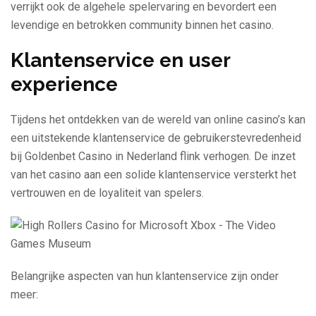
verrijkt ook de algehele spelervaring en bevordert een
levendige en betrokken community binnen het casino.
Klantenservice en user
experience
Tijdens het ontdekken van de wereld van online casino’s kan
een uitstekende klantenservice de gebruikerstevredenheid
bij Goldenbet Casino in Nederland flink verhogen. De inzet
van het casino aan een solide klantenservice versterkt het
vertrouwen en de loyaliteit van spelers.
Belangrijke aspecten van hun klantenservice zijn onder
meer: