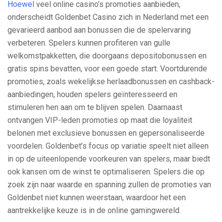
Hoewel
veel online casino’s promoties aanbieden,
onderscheidt Goldenbet Casino zich in Nederland met een
gevarieerd aanbod aan bonussen die de spelervaring
verbeteren. Spelers kunnen profiteren van gulle
welkomstpakketten, die doorgaans depositobonussen en
gratis spins bevatten, voor een goede start. Voortdurende
promoties, zoals wekelijkse herlaadbonussen en cashback-
aanbiedingen, houden spelers geïnteresseerd en
stimuleren hen aan om te blijven spelen. Daarnaast
ontvangen VIP-leden promoties op maat die loyaliteit
belonen met exclusieve bonussen en gepersonaliseerde
voordelen. Goldenbet’s focus op variatie speelt niet alleen
in op de uiteenlopende voorkeuren van spelers, maar biedt
ook kansen om de winst te optimaliseren. Spelers die op
zoek zijn naar waarde en spanning zullen de promoties van
Goldenbet niet kunnen weerstaan, waardoor het een
aantrekkelijke keuze is in de online gamingwereld.