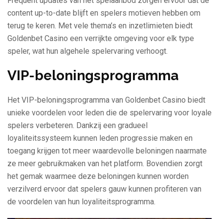
Frequent updates van het spelaanbod zorgen ervoor dat de
content up-to-date blijft en spelers motieven hebben om
terug te keren. Met vele thema’s en inzetlimieten biedt
Goldenbet Casino een verrijkte omgeving voor elk type
speler, wat hun algehele spelervaring verhoogt.
VIP-beloningsprogramma
Het VIP-beloningsprogramma van Goldenbet Casino biedt
unieke voordelen voor leden die de spelervaring voor loyale
spelers verbeteren. Dankzij een gradueel
loyaliteitssysteem kunnen leden progressie maken en
toegang krijgen tot meer waardevolle beloningen naarmate
ze meer gebruikmaken van het platform. Bovendien zorgt
het gemak waarmee deze beloningen kunnen worden
verzilverd ervoor dat spelers gauw kunnen profiteren van
de voordelen van hun loyaliteitsprogramma.