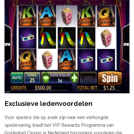
Exclusieve ledenvoordelen
Voor spelers die op zoek zijn naar een verhoogde
spelervaring, biedt het VIP Rewards Programma van
Goldenbet Casino in Nederland bijzondere voordelen die