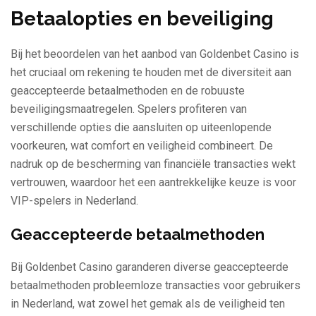
Betaalopties en beveiliging
Bij het beoordelen van het aanbod van Goldenbet Casino is
het cruciaal om rekening te houden met de diversiteit aan
geaccepteerde betaalmethoden en de robuuste
beveiligingsmaatregelen. Spelers profiteren van
verschillende opties die aansluiten op uiteenlopende
voorkeuren, wat comfort en veiligheid combineert. De
nadruk op de bescherming van financiële transacties wekt
vertrouwen, waardoor het een aantrekkelijke keuze is voor
VIP-spelers in Nederland.
Geaccepteerde betaalmethoden
Bij Goldenbet Casino garanderen diverse geaccepteerde
betaalmethoden probleemloze transacties voor gebruikers
in Nederland, wat zowel het gemak als de veiligheid ten