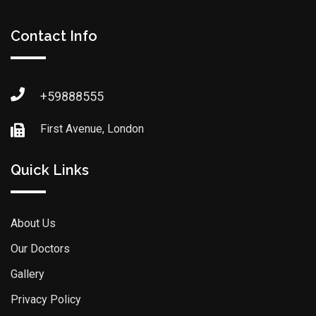
Contact Info
+59888555
First Avenue, London
Quick Links
About Us
Our Doctors
Gallery
Privacy Policy