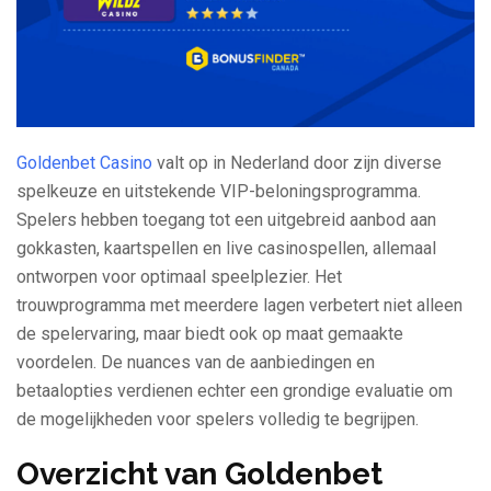
Goldenbet Casino
valt op in Nederland door zijn diverse
spelkeuze en uitstekende VIP-beloningsprogramma.
Spelers hebben toegang tot een uitgebreid aanbod aan
gokkasten, kaartspellen en live casinospellen, allemaal
ontworpen voor optimaal speelplezier. Het
trouwprogramma met meerdere lagen verbetert niet alleen
de spelervaring, maar biedt ook op maat gemaakte
voordelen. De nuances van de aanbiedingen en
betaalopties verdienen echter een grondige evaluatie om
de mogelijkheden voor spelers volledig te begrijpen.
Overzicht van Goldenbet