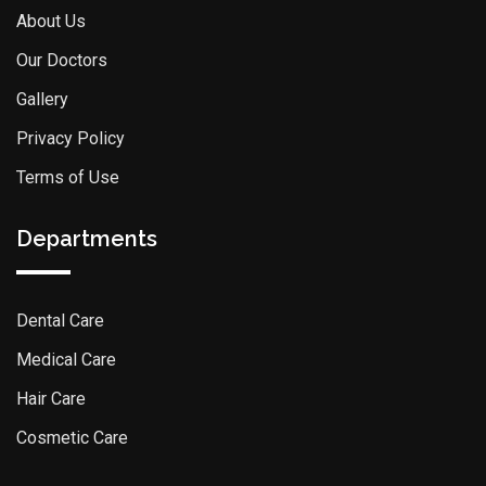
About Us
Our Doctors
Gallery
Privacy Policy
Terms of Use
Departments
Dental Care
Medical Care
Hair Care
Cosmetic Care