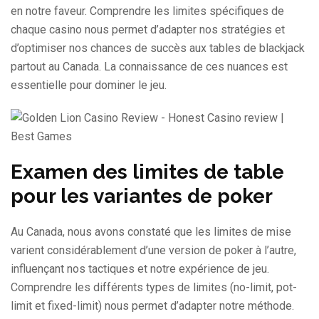
en notre faveur. Comprendre les limites spécifiques de
chaque casino nous permet d’adapter nos stratégies et
d’optimiser nos chances de succès aux tables de blackjack
partout au Canada. La connaissance de ces nuances est
essentielle pour dominer le jeu.
Examen des limites de table
pour les variantes de poker
Au Canada, nous avons constaté que les limites de mise
varient considérablement d’une version de poker à l’autre,
influençant nos tactiques et notre expérience de jeu.
Comprendre les différents types de limites (no-limit, pot-
limit et fixed-limit) nous permet d’adapter notre méthode.