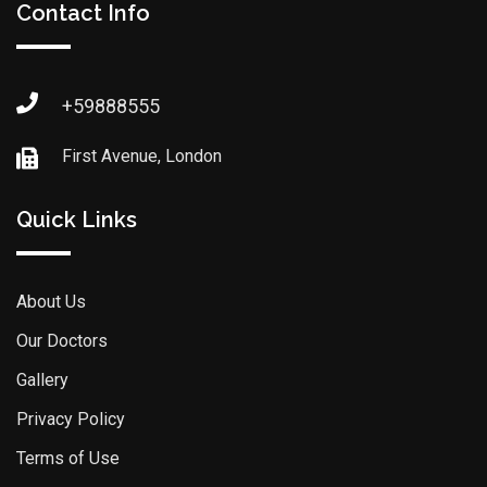
Contact Info
+59888555
First Avenue, London
Quick Links
About Us
Our Doctors
Gallery
Privacy Policy
Terms of Use