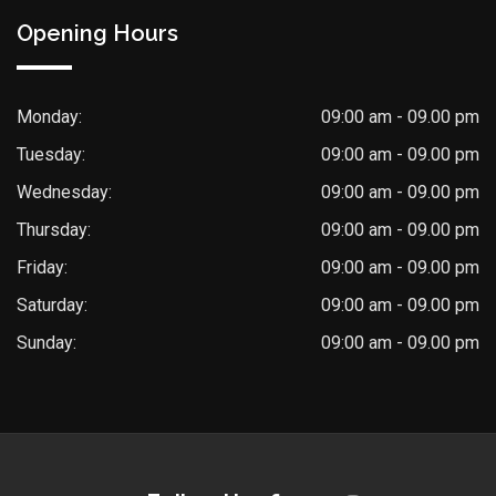
Opening Hours
Monday:
09:00 am - 09.00 pm
Tuesday:
09:00 am - 09.00 pm
Wednesday:
09:00 am - 09.00 pm
Thursday:
09:00 am - 09.00 pm
Friday:
09:00 am - 09.00 pm
Saturday:
09:00 am - 09.00 pm
Sunday:
09:00 am - 09.00 pm