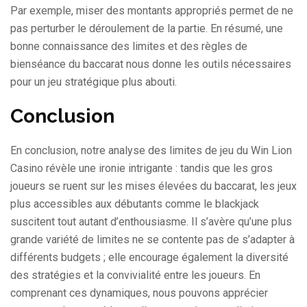
Par exemple, miser des montants appropriés permet de ne
pas perturber le déroulement de la partie. En résumé, une
bonne connaissance des limites et des règles de
bienséance du baccarat nous donne les outils nécessaires
pour un jeu stratégique plus abouti.
Conclusion
En conclusion, notre analyse des limites de jeu du Win Lion
Casino révèle une ironie intrigante : tandis que les gros
joueurs se ruent sur les mises élevées du baccarat, les jeux
plus accessibles aux débutants comme le blackjack
suscitent tout autant d’enthousiasme. Il s’avère qu’une plus
grande variété de limites ne se contente pas de s’adapter à
différents budgets ; elle encourage également la diversité
des stratégies et la convivialité entre les joueurs. En
comprenant ces dynamiques, nous pouvons apprécier