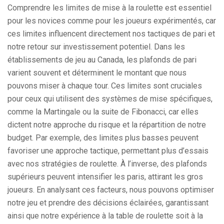
Comprendre les limites de mise à la roulette est essentiel
pour les novices comme pour les joueurs expérimentés, car
ces limites influencent directement nos tactiques de pari et
notre retour sur investissement potentiel. Dans les
établissements de jeu au Canada, les plafonds de pari
varient souvent et déterminent le montant que nous
pouvons miser à chaque tour. Ces limites sont cruciales
pour ceux qui utilisent des systèmes de mise spécifiques,
comme la Martingale ou la suite de Fibonacci, car elles
dictent notre approche du risque et la répartition de notre
budget. Par exemple, des limites plus basses peuvent
favoriser une approche tactique, permettant plus d’essais
avec nos stratégies de roulette. À l’inverse, des plafonds
supérieurs peuvent intensifier les paris, attirant les gros
joueurs. En analysant ces facteurs, nous pouvons optimiser
notre jeu et prendre des décisions éclairées, garantissant
ainsi que notre expérience à la table de roulette soit à la