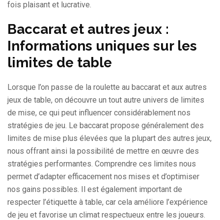
fois plaisant et lucrative.
Baccarat et autres jeux :
Informations uniques sur les
limites de table
Lorsque l’on passe de la roulette au baccarat et aux autres
jeux de table, on découvre un tout autre univers de limites
de mise, ce qui peut influencer considérablement nos
stratégies de jeu. Le baccarat propose généralement des
limites de mise plus élevées que la plupart des autres jeux,
nous offrant ainsi la possibilité de mettre en œuvre des
stratégies performantes. Comprendre ces limites nous
permet d’adapter efficacement nos mises et d’optimiser
nos gains possibles. Il est également important de
respecter l’étiquette à table, car cela améliore l’expérience
de jeu et favorise un climat respectueux entre les joueurs.