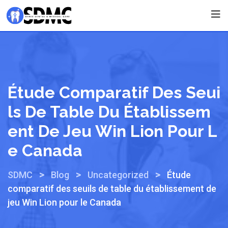
Étude Comparatif Des Seui
Ls De Table Du Établissem
Ent De Jeu Win Lion Pour L
E Canada
>
>
>
SDMC
Blog
Uncategorized
Étude
comparatif des seuils de table du établissement de
jeu Win Lion pour le Canada