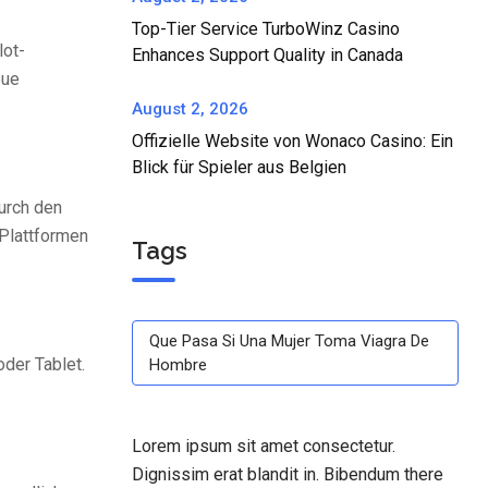
Top-Tier Service TurboWinz Casino
lot-
Enhances Support Quality in Canada
eue
August 2, 2026
Offizielle Website von Wonaco Casino: Ein
Blick für Spieler aus Belgien
durch den
 Plattformen
Tags
Que Pasa Si Una Mujer Toma Viagra De
oder Tablet.
Hombre
Lorem ipsum sit amet consectetur.
Dignissim erat blandit in. Bibendum there