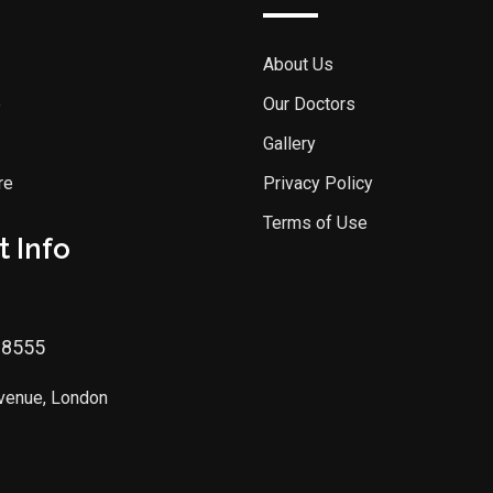
About Us
e
Our Doctors
Gallery
re
Privacy Policy
Terms of Use
 Info
88555
Avenue, London