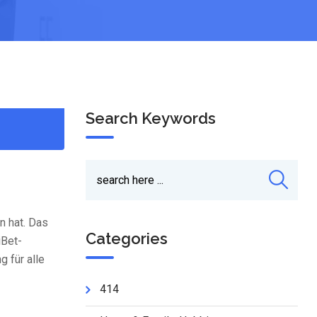
Search Keywords
n hat. Das
Categories
iBet-
 für alle
414