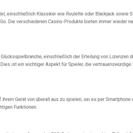
l, einschließlich Klassiker wie Roulette oder Blackjack sowie S
n Go. Die verschiedenen Casino-Produkte bieten immer wieder n
er Glücksspielbranche, einschließlich der Erteilung von Lizenzen 
es ist ein wichtiger Aspekt für Spieler, die vertrauenswürdige
 ihrem Gerät von überall aus zu spielen, sei es per Smartphone 
htigen Funktionen.