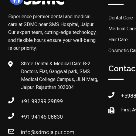
Experience premier dental and medical
Dental Care
care at SDMC near SMS Hospital, Jaipur.
Medical Car
Our expert team, cutting-edge technology,
Hair Care
and flexible hours ensure your well-being
is our priority.
Cosmetic Ca
Shree Dental & Medical Care B-2
Contact
Doctors Flat, Gangwal park, SMS
Medical College Campus, JLN Marg,
Jaipur, Rajasthan 302004
+598
+91 99299 29899
First 
+91 94145 08830
info@sdmcjaipur.com