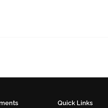
tments
Quick Links