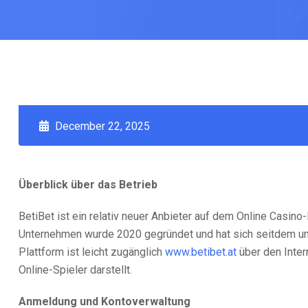
December 22, 2025
Überblick über das Betrieb
BetiBet ist ein relativ neuer Anbieter auf dem Online Casino
Unternehmen wurde 2020 gegründet und hat sich seitdem um 
Plattform ist leicht zugänglich
www.betibet.at
über den Inter
Online-Spieler darstellt.
Anmeldung und Kontoverwaltung