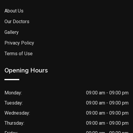
About Us
Our Doctors
Gallery
Privacy Policy
Terms of Use
Opening Hours
Monday:
09:00 am - 09.00 pm
Tuesday:
09:00 am - 09.00 pm
Wednesday:
09:00 am - 09.00 pm
Thursday:
09:00 am - 09.00 pm