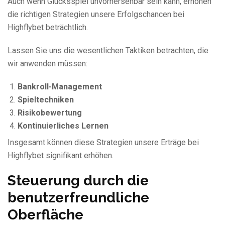
Auch wenn Glücksspiel unvorhersehbar sein kann, erhöhen
die richtigen Strategien unsere Erfolgschancen bei
Highflybet beträchtlich.
Lassen Sie uns die wesentlichen Taktiken betrachten, die
wir anwenden müssen:
Bankroll-Management
Spieltechniken
Risikobewertung
Kontinuierliches Lernen
Insgesamt können diese Strategien unsere Erträge bei
Highflybet signifikant erhöhen.
Steuerung durch die
benutzerfreundliche
Oberfläche