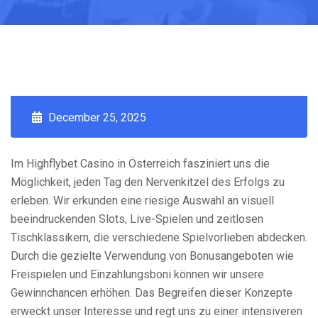
December 25, 2025
Im Highflybet Casino in Österreich fasziniert uns die
Möglichkeit, jeden Tag den Nervenkitzel des Erfolgs zu
erleben. Wir erkunden eine riesige Auswahl an visuell
beeindruckenden Slots, Live-Spielen und zeitlosen
Tischklassikern, die verschiedene Spielvorlieben abdecken.
Durch die gezielte Verwendung von Bonusangeboten wie
Freispielen und Einzahlungsboni können wir unsere
Gewinnchancen erhöhen. Das Begreifen dieser Konzepte
erweckt unser Interesse und regt uns zu einer intensiveren