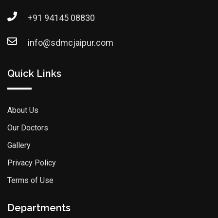
+91 94145 08830
info@sdmcjaipur.com
Quick Links
About Us
Our Doctors
Gallery
Privacy Policy
Terms of Use
Departments