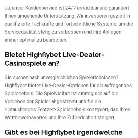
Ja, unser Kundenservice ist 24/7 erreichbar und garantiert
Ihnen umgehende Unterstützung. Wir investieren gezielt in
qualifizierte Fachkräfte und fortschrittliche Systeme, um die
Servicequalität stetig zu verbessern und Ihre Anliegen
immer optimal zu bearbeiten.
Bietet Highflybet Live-Dealer-
Casinospiele an?
Sie suchen nach unvergleichlichen Spielerlebnissen?
Highflybet bietet Live-Dealer-Optionen für ein aufregendes
Spielerlebnis. Die Spielvielfalt ist strategisch auf die
Vorlieben der Spieler abgestimmt und für ein
eintauchendes Echtzeit-Spielerlebnis konzipiert, das Ihren
Wettbewerbsvorteil und Ihre Zufriedenheit steigert.
Gibt es bei Highflybet irgendwelche