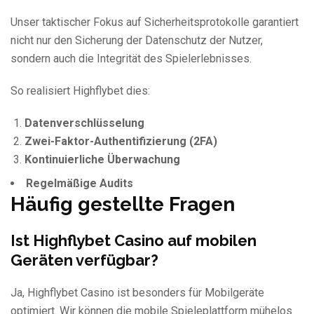
Unser taktischer Fokus auf Sicherheitsprotokolle garantiert
nicht nur den Sicherung der Datenschutz der Nutzer,
sondern auch die Integrität des Spielerlebnisses.
So realisiert Highflybet dies:
Datenverschlüsselung
Zwei-Faktor-Authentifizierung (2FA)
Kontinuierliche Überwachung
Regelmäßige Audits
Häufig gestellte Fragen
Ist Highflybet Casino auf mobilen
Geräten verfügbar?
Ja, Highflybet Casino ist besonders für Mobilgeräte
optimiert. Wir können die mobile Spieleplattform mühelos