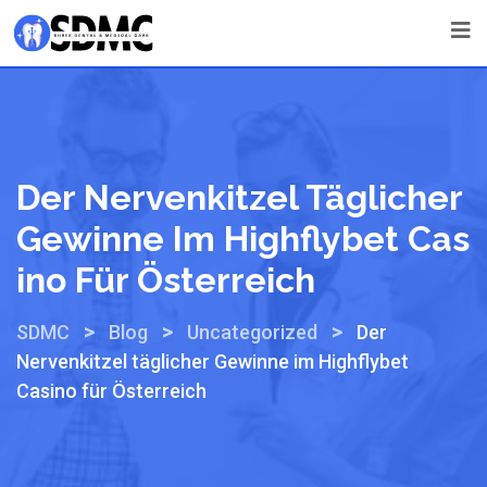
Der Nervenkitzel Täglicher
Gewinne Im Highflybet Cas
Ino Für Österreich
>
>
>
SDMC
Blog
Uncategorized
Der
Nervenkitzel täglicher Gewinne im Highflybet
Casino für Österreich