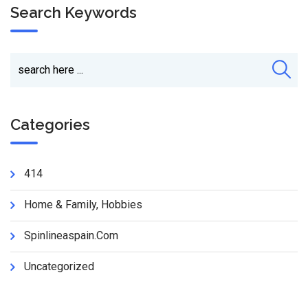
Search Keywords
Categories
414
Home & Family, Hobbies
Spinlineaspain.com
Uncategorized