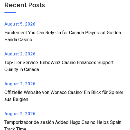
Recent Posts
August 5, 2026
Excitement You Can Rely On for Canada Players at Golden
Panda Casino
August 2, 2026
Top-Tier Service TurboWinz Casino Enhances Support
Quality in Canada
August 2, 2026
Offizielle Website von Wonaco Casino: Ein Blick für Spieler
aus Belgien
August 2, 2026
Temporizador de sesión Added Hugo Casino Helps Spain
Track Time