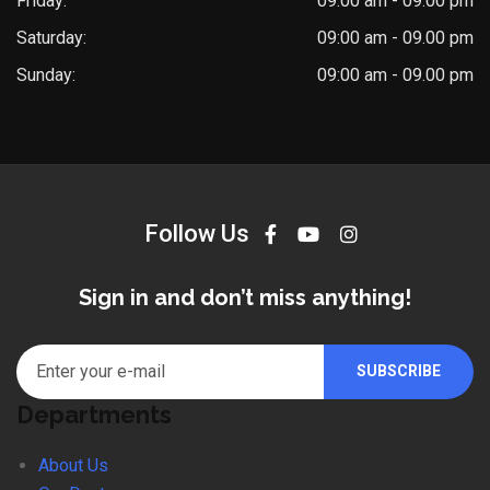
Friday:
09:00 am - 09.00 pm
Saturday:
09:00 am - 09.00 pm
Sunday:
09:00 am - 09.00 pm
Follow Us
Sign in and don’t miss anything!
Departments
About Us