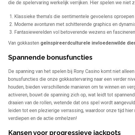
die de spelervaring werkelijk verrijken. Hier spelen we niet
Klassieke thema’s die sentimentele gevoelens oproepen te
Moderne avonturen met schitterende graphics en dynami
Fantasiewerelden vol betoverende wezens en fascineren
Van gokkasten
geïnspireerd
culturele invloeden
wilde die
Spannende bonusfuncties
De spanning van het spelen bij Rony Casino komt niet allee
bonusfuncties die onze gokkastervaring naar een verder ni
houden, bieden verschillende manieren om te winnen en ve
activeren, bouwt de spanning zich op, wat leidt tot spannend
draaien van de rollen, wetende dat ons spel wordt aangevul
leiden tot een plezierige verrassing, waardoor onze tijd hie
verdiepen en de actie omhelzen!
Kansen voor progressieve jackpots