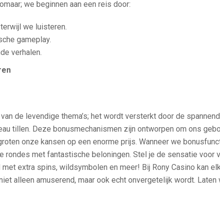
 zomaar; we beginnen aan een reis door:
rwijl we luisteren.
sche gameplay.
de verhalen.
ren
n van de levendige thema’s; het wordt versterkt door de spannen
veau tillen. Deze bonusmechanismen zijn ontworpen om ons gebo
rgroten onze kansen op een enorme prijs. Wanneer we bonusfunc
e rondes met fantastische beloningen. Stel je de sensatie voor 
d met extra spins, wildsymbolen en meer! Bij Rony Casino kan el
r niet alleen amuserend, maar ook echt onvergetelijk wordt. Laten