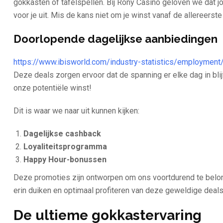
gokkasten of tafelspellen. Bij Rony Casino geloven we dat j
voor je uit. Mis de kans niet om je winst vanaf de allereerste
Doorlopende dagelijkse aanbiedingen
https://www.ibisworld.com/industry-statistics/employment/
Deze deals zorgen ervoor dat de spanning er elke dag in bli
onze potentiële winst!
Dit is waar we naar uit kunnen kijken:
Dagelijkse cashback
Loyaliteitsprogramma
Happy Hour-bonussen
Deze promoties zijn ontworpen om ons voortdurend te belo
erin duiken en optimaal profiteren van deze geweldige deals
De ultieme gokkastervaring