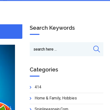
Search Keywords
Categories
414
Home & Family, Hobbies
Spinlineaspain.com