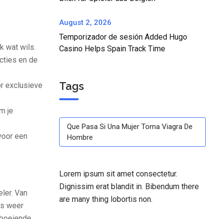
August 2, 2026
Temporizador de sesión Added Hugo
k wat wils.
Casino Helps Spain Track Time
cties en de
Tags
or exclusieve
m je
Que Pasa Si Una Mujer Toma Viagra De
voor een
Hombre
Lorem ipsum sit amet consectetur.
Dignissim erat blandit in. Bibendum there
ler. Van
are many thing lobortis non.
ds weer
 boeiende