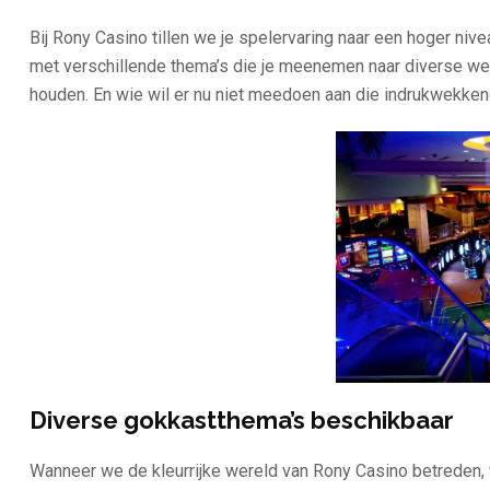
Bij Rony Casino tillen we je spelervaring naar een hoger nive
met verschillende thema’s die je meenemen naar diverse were
houden. En wie wil er nu niet meedoen aan die indrukwekken
Diverse gokkastthema’s beschikbaar
Wanneer we de kleurrijke wereld van Rony Casino betreden,