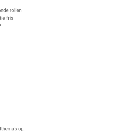
ende rollen
ie fris
?
tthema’s op,