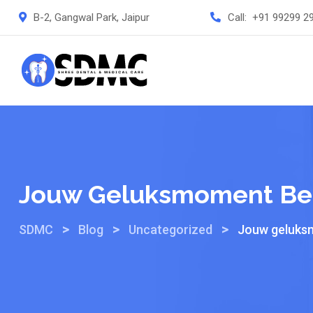
B-2, Gangwal Park, Jaipur
Call:
+91 99299 2
Jouw Geluksmoment Begi
>
>
>
SDMC
Blog
Uncategorized
Jouw geluksm