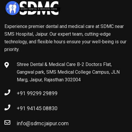
Experience premier dental and medical care at SDMC near
SMS Hospital, Jaipur. Our expert team, cutting-edge
technology, and flexible hours ensure your well-being is our
priority.
Shree Dental & Medical Care B-2 Doctors Flat,
Gangwal park, SMS Medical College Campus, JLN
Marg, Jaipur, Rajasthan 302004
+91 99299 29899
+91 94145 08830
info@sdmcjaipur.com