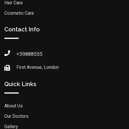
Hair Care
Cosmetic Care
Contact Info
+59888555
First Avenue, London
Quick Links
About Us
Our Doctors
Gallery