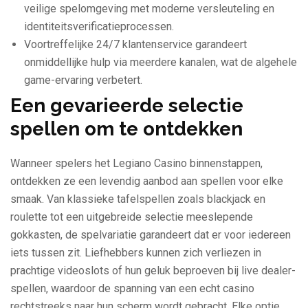
veilige spelomgeving met moderne versleuteling en
identiteitsverificatieprocessen.
Voortreffelijke 24/7 klantenservice garandeert
onmiddellijke hulp via meerdere kanalen, wat de algehele
game-ervaring verbetert.
Een gevarieerde selectie
spellen om te ontdekken
Wanneer spelers het Legiano Casino binnenstappen,
ontdekken ze een levendig aanbod aan spellen voor elke
smaak. Van klassieke tafelspellen zoals blackjack en
roulette tot een uitgebreide selectie meeslepende
gokkasten, de spelvariatie garandeert dat er voor iedereen
iets tussen zit. Liefhebbers kunnen zich verliezen in
prachtige videoslots of hun geluk beproeven bij live dealer-
spellen, waardoor de spanning van een echt casino
rechtstreeks naar hun scherm wordt gebracht. Elke optie