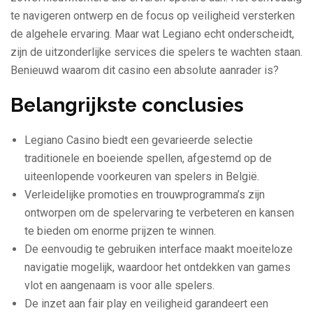
te navigeren ontwerp en de focus op veiligheid versterken
de algehele ervaring. Maar wat Legiano echt onderscheidt,
zijn de uitzonderlijke services die spelers te wachten staan.
Benieuwd waarom dit casino een absolute aanrader is?
Belangrijkste conclusies
Legiano Casino biedt een gevarieerde selectie
traditionele en boeiende spellen, afgestemd op de
uiteenlopende voorkeuren van spelers in België.
Verleidelijke promoties en trouwprogramma’s zijn
ontworpen om de spelervaring te verbeteren en kansen
te bieden om enorme prijzen te winnen.
De eenvoudig te gebruiken interface maakt moeiteloze
navigatie mogelijk, waardoor het ontdekken van games
vlot en aangenaam is voor alle spelers.
De inzet aan fair play en veiligheid garandeert een