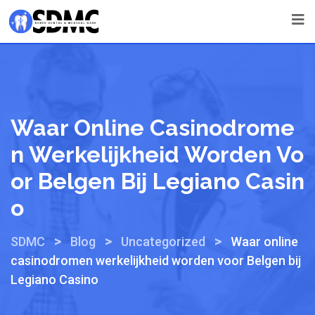
Waar Online Casinodrome
N Werkelijkheid Worden Vo
Or Belgen Bij Legiano Casin
O
>
>
>
SDMC
Blog
Uncategorized
Waar online
casinodromen werkelijkheid worden voor Belgen bij
Legiano Casino