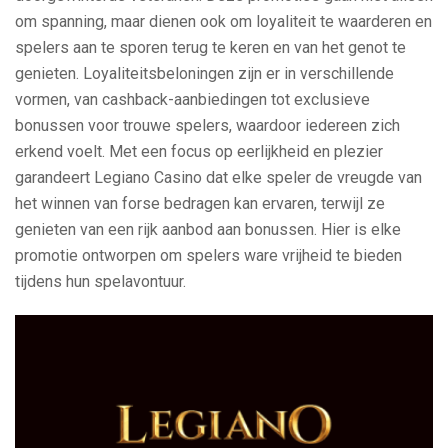
om spanning, maar dienen ook om loyaliteit te waarderen en
spelers aan te sporen terug te keren en van het genot te
genieten. Loyaliteitsbeloningen zijn er in verschillende
vormen, van cashback-aanbiedingen tot exclusieve
bonussen voor trouwe spelers, waardoor iedereen zich
erkend voelt. Met een focus op eerlijkheid en plezier
garandeert Legiano Casino dat elke speler de vreugde van
het winnen van forse bedragen kan ervaren, terwijl ze
genieten van een rijk aanbod aan bonussen. Hier is elke
promotie ontworpen om spelers ware vrijheid te bieden
tijdens hun spelavontuur.