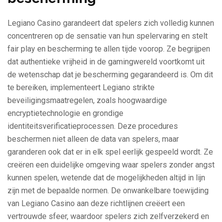
Legiano Casino garandeert dat spelers zich volledig kunnen
concentreren op de sensatie van hun spelervaring en stelt
fair play en bescherming te allen tijde voorop. Ze begrijpen
dat authentieke vrijheid in de gamingwereld voortkomt uit
de wetenschap dat je bescherming gegarandeerd is. Om dit
te bereiken, implementeert Legiano strikte
beveiligingsmaatregelen, zoals hoogwaardige
encryptietechnologie en grondige
identiteitsverificatieprocessen. Deze procedures
beschermen niet alleen de data van spelers, maar
garanderen ook dat er in elk spel eerlijk gespeeld wordt. Ze
creëren een duidelijke omgeving waar spelers zonder angst
kunnen spelen, wetende dat de mogelijkheden altijd in lijn
zijn met de bepaalde normen. De onwankelbare toewijding
van Legiano Casino aan deze richtlijnen creëert een
vertrouwde sfeer, waardoor spelers zich zelfverzekerd en