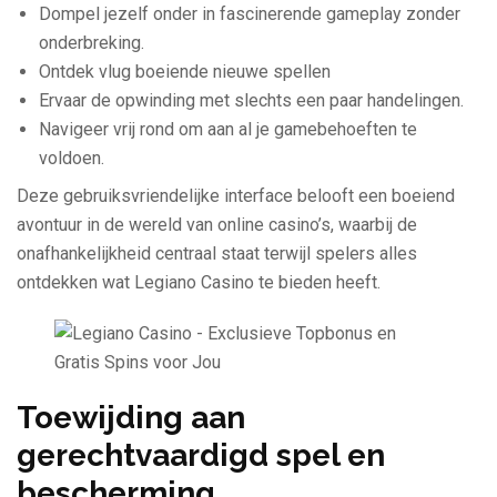
Dompel jezelf onder in fascinerende gameplay zonder
onderbreking.
Ontdek vlug boeiende nieuwe spellen
Ervaar de opwinding met slechts een paar handelingen.
Navigeer vrij rond om aan al je gamebehoeften te
voldoen.
Deze gebruiksvriendelijke interface belooft een boeiend
avontuur in de wereld van online casino’s, waarbij de
onafhankelijkheid centraal staat terwijl spelers alles
ontdekken wat Legiano Casino te bieden heeft.
Toewijding aan
gerechtvaardigd spel en
bescherming