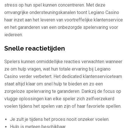
stress op hun spel kunnen concentreren. Met deze
omvangrijke ondersteuningskanalen toont Legiano Casino
haar inzet aan het leveren van voortreffelijke klantenservice
en het garanderen van een onbezorgde spelervaring voor
iedereen.
Snelle reactietijden
Spelers kunnen onmiddellijke reacties verwachten wanneer
ze om hulp vragen, wat hun totale ervaring bij Legiano
Casino verder verbetert. Het dedicated klantenserviceteam
staat altijd klaar om snel hulp te bieden en zo een
zorgeloze spelervaring te garanderen. Dankzij de focus op
vlugge oplossingen kan elke speler zich zelfverzekerd
voelen tijdens het spelen van zijn of haar favoriete spellen.
Je zult je tijdens het proces nooit onzeker voelen.
Hulp is meteen beschikbaar.