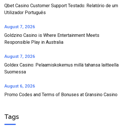
Qbet Casino Customer Support Testado: Relatório de um
Utilizador Português
August 7, 2026
Goldzino Casino is Where Entertainment Meets
Responsible Play in Australia
August 7, 2026
Goldex Casino: Pelaamiskokemus millä tahansa laitteella
Suomessa
August 6, 2026
Promo Codes and Terms of Bonuses at Gransino Casino
Tags