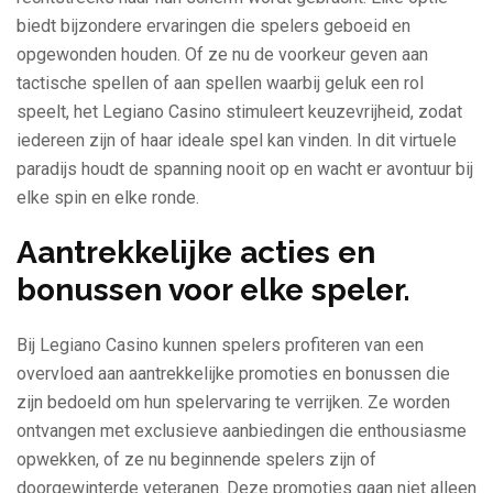
biedt bijzondere ervaringen die spelers geboeid en
opgewonden houden. Of ze nu de voorkeur geven aan
tactische spellen of aan spellen waarbij geluk een rol
speelt, het Legiano Casino stimuleert keuzevrijheid, zodat
iedereen zijn of haar ideale spel kan vinden. In dit virtuele
paradijs houdt de spanning nooit op en wacht er avontuur bij
elke spin en elke ronde.
Aantrekkelijke acties en
bonussen voor elke speler.
Bij Legiano Casino kunnen spelers profiteren van een
overvloed aan aantrekkelijke promoties en bonussen die
zijn bedoeld om hun spelervaring te verrijken. Ze worden
ontvangen met exclusieve aanbiedingen die enthousiasme
opwekken, of ze nu beginnende spelers zijn of
doorgewinterde veteranen. Deze promoties gaan niet alleen