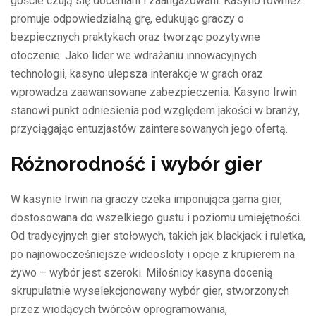
goście czują się doceniani i zaangażowani. Kasyno również
promuje odpowiedzialną grę, edukując graczy o
bezpiecznych praktykach oraz tworząc pozytywne
otoczenie. Jako lider we wdrażaniu innowacyjnych
technologii, kasyno ulepsza interakcje w grach oraz
wprowadza zaawansowane zabezpieczenia. Kasyno Irwin
stanowi punkt odniesienia pod względem jakości w branży,
przyciągając entuzjastów zainteresowanych jego ofertą.
Różnorodność i wybór gier
W kasynie Irwin na graczy czeka imponująca gama gier,
dostosowana do wszelkiego gustu i poziomu umiejętności.
Od tradycyjnych gier stołowych, takich jak blackjack i ruletka,
po najnowocześniejsze wideosloty i opcje z krupierem na
żywo – wybór jest szeroki. Miłośnicy kasyna docenią
skrupulatnie wyselekcjonowany wybór gier, stworzonych
przez wiodących twórców oprogramowania,