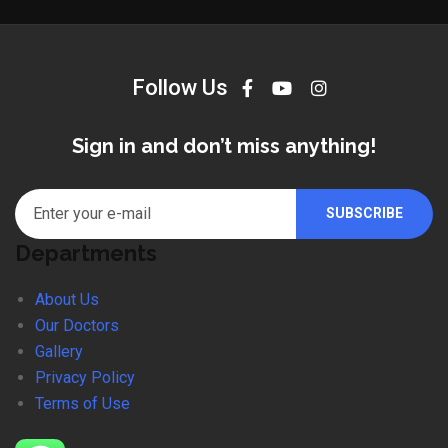
Follow Us
Sign in and don’t miss anything!
Departments
About Us
Our Doctors
Gallery
Privacy Policy
Terms of Use