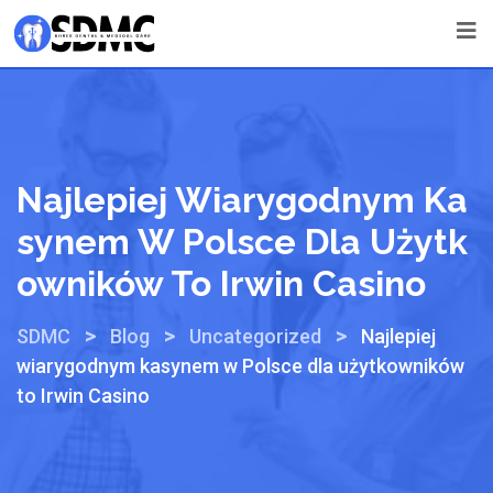
Najlepiej Wiarygodnym Ka
Synem W Polsce Dla Użytk
Owników To Irwin Casino
>
>
>
SDMC
Blog
Uncategorized
Najlepiej
wiarygodnym kasynem w Polsce dla użytkowników
to Irwin Casino