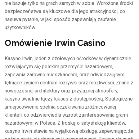
nie bazuje tylko na grach samych w sobie. Wdrożone środki
bezpieczeństwa są kluczowe dla jego atrakcyjności, co
nasuwa pytanie, w jaki sposób zapewniają zaufanie
użytkowników.
Omówienie Irwin Casino
Kasyno Irwin, jeden z czołowych ośrodków w dynamicznie
rozwijającym się polskim przemyśle hazardowym,
zapewnia zarówno mieszkańcom, oraz odwiedzającym
tętniące życiem centrum rozrywki oraz możliwości. Znane z
nowoczesnej architektury oraz przyjaznej atmosfery,
kasyno świetnie łączy luksus z dostępnością. Strategiczne
umiejscowienie spełnia oczekiwania zróżnicowanej
klienteli, co odzwierciedla wzrost zainteresowania grami
hazardowymi w Polsce. Z troską o satysfakcję klientów,
kasyno Irwin stawia na wyjątkową obsługę, zapewniając, że