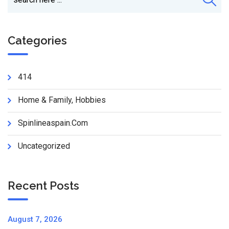
Categories
414
Home & Family, Hobbies
Spinlineaspain.com
Uncategorized
Recent Posts
August 7, 2026