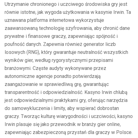
Utrzymanie chronionego i uczciwego środowiska gry jest
równie istotne, jak wygoda użytkowania w kasynie Irwin. Ta
uznawana platforma internetowa wykorzystuje
zaawansowaną technologię szyfrowania, aby chronić dane
prywatne i finansowe graczy, zapewniając spójność i
poufność danych. Zapewnia również generator liczb
losowych (RNG), który gwarantuje neutralność wszystkich
wyników gier, według rygorystycznymi przepisami
branżowymi. Częste audyty wykonywane przez
autonomiczne agencje ponadto potwierdzają
zaangażowanie w sprawiedliwą grę, gwarantując
transparentność i odpowiedzialność. Kasyno Irwin chlubą
jest odpowiedzialnymi praktykami gry, oferując narzędzia
do samowykluczenia i limity, aby wspierać dobrostan
graczy. Tworząc kulturę wiarygodności i uczciwości, kasyno
Irwin plasuje się jako przewodnik w branży gier online,
zapewniając zabezpieczoną przystań dla graczy w Polsce.