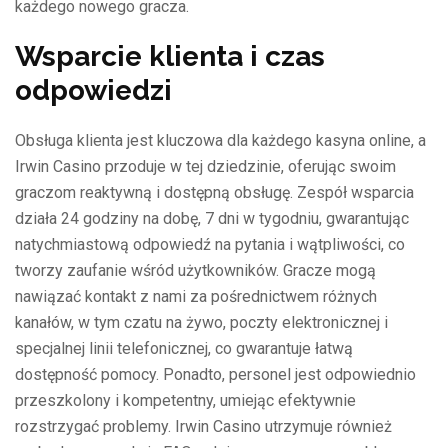
każdego nowego gracza.
Wsparcie klienta i czas
odpowiedzi
Obsługa klienta jest kluczowa dla każdego kasyna online, a
Irwin Casino przoduje w tej dziedzinie, oferując swoim
graczom reaktywną i dostępną obsługę. Zespół wsparcia
działa 24 godziny na dobę, 7 dni w tygodniu, gwarantując
natychmiastową odpowiedź na pytania i wątpliwości, co
tworzy zaufanie wśród użytkowników. Gracze mogą
nawiązać kontakt z nami za pośrednictwem różnych
kanałów, w tym czatu na żywo, poczty elektronicznej i
specjalnej linii telefonicznej, co gwarantuje łatwą
dostępność pomocy. Ponadto, personel jest odpowiednio
przeszkolony i kompetentny, umiejąc efektywnie
rozstrzygać problemy. Irwin Casino utrzymuje również