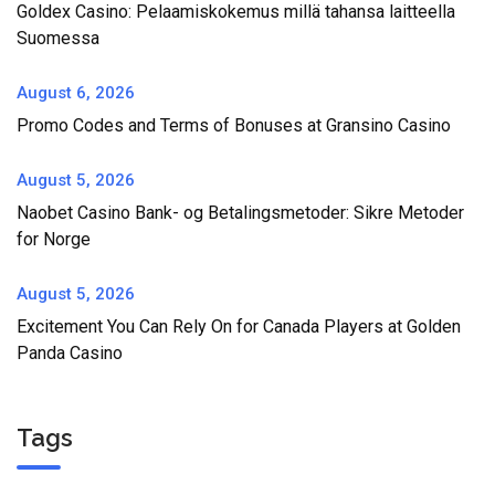
Goldex Casino: Pelaamiskokemus millä tahansa laitteella
Suomessa
August 6, 2026
Promo Codes and Terms of Bonuses at Gransino Casino
August 5, 2026
Naobet Casino Bank- og Betalingsmetoder: Sikre Metoder
for Norge
August 5, 2026
Excitement You Can Rely On for Canada Players at Golden
Panda Casino
Tags