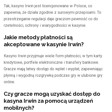
Tak, kasyno Irwin jest licencjonowane w Polsce, co
zapewnia, że działa zgodnie z surowymi przepisami. To
przestrzeganie regulacji daje graczom pewność co do
rzetelności, ochrony i wiarygodności w kasynie.
Jakie metody płatności są
akceptowane w kasynie Irwin?
Kasyno Irwin przyjmuje wiele form płatności, w tym karty
kredytowe, portfele elektroniczne i transfery bankowe.
Gracze mają łatwy dostęp do wpłat i wypłat, zapewniając
płynną i wygodną rozgrywkę podczas gry w ulubione gry
online.
Czy gracze mogą uzyskać dostęp do
kasyna Irwin za pomocą urządzeń
mobilnych?