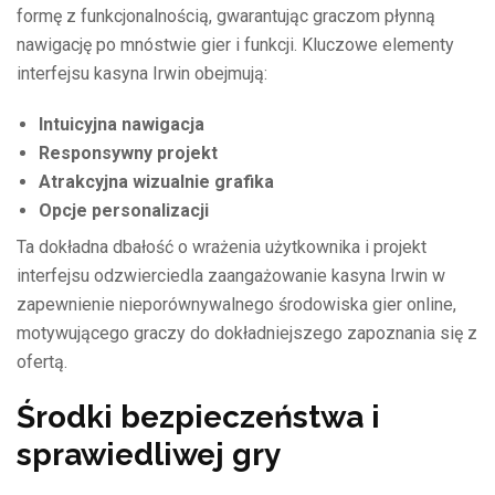
formę z funkcjonalnością, gwarantując graczom płynną
nawigację po mnóstwie gier i funkcji. Kluczowe elementy
interfejsu kasyna Irwin obejmują:
Intuicyjna nawigacja
Responsywny projekt
Atrakcyjna wizualnie grafika
Opcje personalizacji
Ta dokładna dbałość o wrażenia użytkownika i projekt
interfejsu odzwierciedla zaangażowanie kasyna Irwin w
zapewnienie nieporównywalnego środowiska gier online,
motywującego graczy do dokładniejszego zapoznania się z
ofertą.
Środki bezpieczeństwa i
sprawiedliwej gry