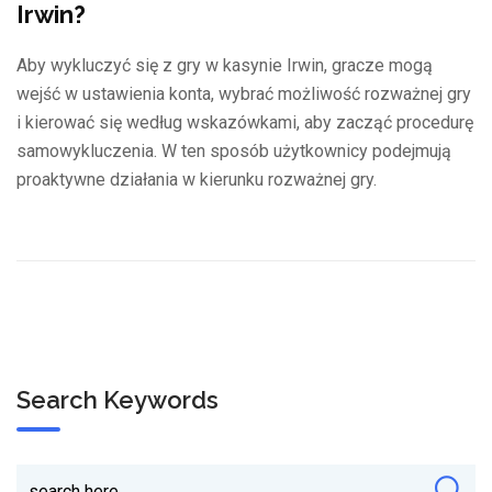
Irwin?
Aby wykluczyć się z gry w kasynie Irwin, gracze mogą
wejść w ustawienia konta, wybrać możliwość rozważnej gry
i kierować się według wskazówkami, aby zacząć procedurę
samowykluczenia. W ten sposób użytkownicy podejmują
proaktywne działania w kierunku rozważnej gry.
Search Keywords