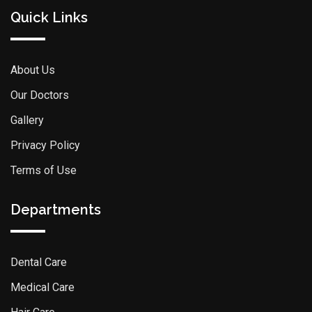
Quick Links
About Us
Our Doctors
Gallery
Privacy Policy
Terms of Use
Departments
Dental Care
Medical Care