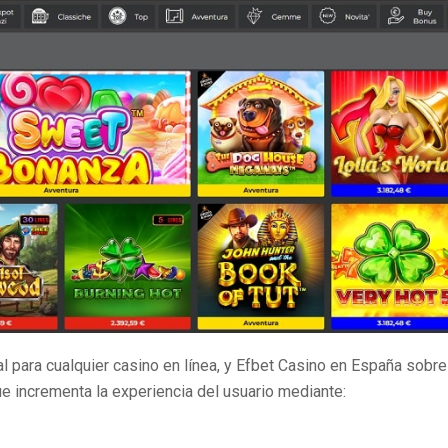
l para cualquier casino en línea, y Efbet Casino en España sobr
e incrementa la experiencia del usuario mediante: