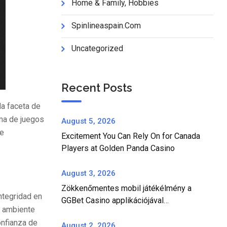
Home & Family, Hobbies
Spinlineaspain.com
Uncategorized
Recent Posts
da faceta de
ama de juegos
August 5, 2026
ue
Excitement You Can Rely On for Canada
Players at Golden Panda Casino
August 3, 2026
Zökkenőmentes mobil játékélmény a
ntegridad en
GGBet Casino applikációjával
n ambiente
Magyarországon
onfianza de
August 2, 2026