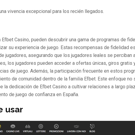
na vivencia excepcional para los recién llegados.
en Efbet Casino, pueden descubrir una gama de programas de fide
ar su experiencia de juego. Estas recompensas de fidelidad e
de jugadores, asegurando que los jugadores leales se perciban 
s, los jugadores pueden acceder a ofertas únicas, giros gratis 
ias de juego. Además, la participación frecuente en estos pro
ento de comunidad dentro de la familia Efbet. Este enfoque no 
ce la dedicación de Efbet Casino a cultivar relaciones a largo pl
ento de juego de confianza en España.
e usar