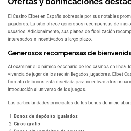
Ofertas y bonificaciones desta
El Casino Efbet en España sobresale por sus notables prom
jugadores. La sitio ofrece generosos recompensas de inicio 
usuarios. Adicionalmente, sus planes de fidelización recom
interesados e incentivados a largo plazo.
Generosos recompensas de bienvenid
Al examinar el dinámico escenario de los casinos en línea, 
vivencia de jugar de los recién llegados jugadores. Efbet Cas
formato de bonos está diseñada para incentivar a los usuari
introducción al universo de los juegos.
Las particularidades principales de los bonos de inicio abar
Bonos de depósito igualados
Giros gratis