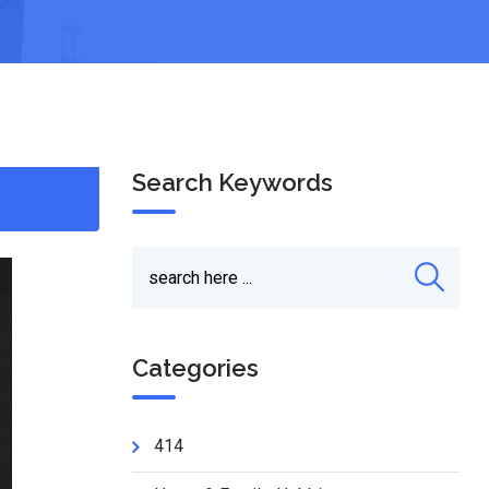
Search Keywords
Categories
414