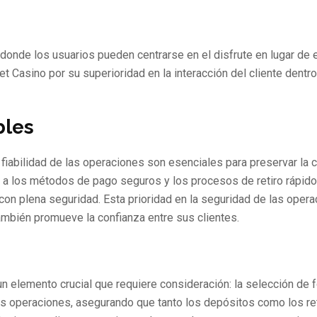
onde los usuarios pueden centrarse en el disfrute en lugar de 
t Casino por su superioridad en la interacción del cliente dentro
bles
a fiabilidad de las operaciones son esenciales para preservar la 
 a los métodos de pago seguros y los procesos de retiro rápido
on plena seguridad. Esta prioridad en la seguridad de las oper
también promueve la confianza entre sus clientes.
 un elemento crucial que requiere consideración: la selección de
las operaciones, asegurando que tanto los depósitos como los re