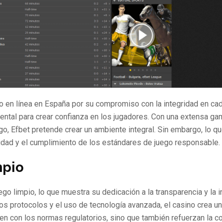
o en línea en España por su compromiso con la integridad en ca
ntal para crear confianza en los jugadores. Con una extensa g
o, Efbet pretende crear un ambiente integral. Sin embargo, lo q
idad y el cumplimiento de los estándares de juego responsable.
mpio
o limpio, lo que muestra su dedicación a la transparencia y la i
tos protocolos y el uso de tecnología avanzada, el casino crea u
cen con los normas regulatorios, sino que también refuerzan la c