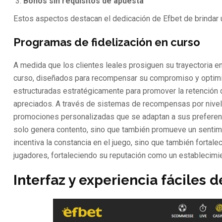
Bonos sin requisitos de apuesta
Estos aspectos destacan el dedicación de Efbet de brindar u
Programas de fidelización en curso
A medida que los clientes leales prosiguen su trayectoria 
curso, diseñados para recompensar su compromiso y optimiz
estructuradas estratégicamente para promover la retención 
apreciados. A través de sistemas de recompensas por nivele
promociones personalizadas que se adaptan a sus preferenc
solo genera contento, sino que también promueve un sentimi
incentiva la constancia en el juego, sino que también fortale
jugadores, fortaleciendo su reputación como un establecimi
Interfaz y experiencia fáciles d