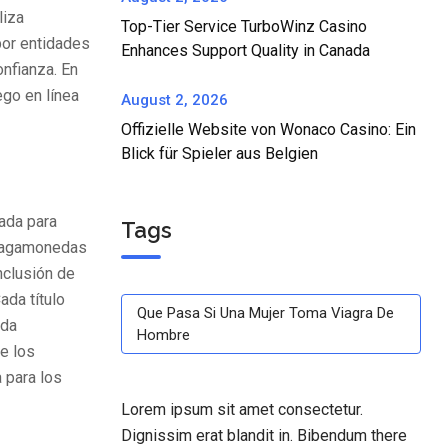
liza
Top-Tier Service TurboWinz Casino
por entidades
Enhances Support Quality in Canada
nfianza. En
ego en línea
August 2, 2026
Offizielle Website von Wonaco Casino: Ein
Blick für Spieler aus Belgien
ada para
Tags
 tragamonedas
nclusión de
ada título
Que Pasa Si Una Mujer Toma Viagra De
ada
Hombre
e los
 para los
Lorem ipsum sit amet consectetur.
Dignissim erat blandit in. Bibendum there