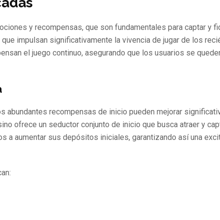
cadas
ociones y recompensas, que son fundamentales para captar y fi
que impulsan significativamente la vivencia de jugar de los reci
pensan el juego continuo, asegurando que los usuarios se quede
a
los abundantes recompensas de inicio pueden mejorar significati
ino ofrece un seductor conjunto de inicio que busca atraer y capt
os a aumentar sus depósitos iniciales, garantizando así una exci
can: