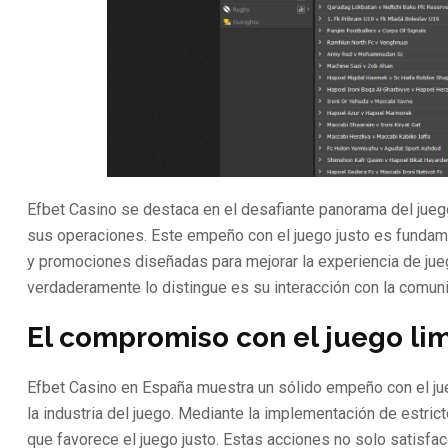
Efbet Casino se destaca en el desafiante panorama del jueg
sus operaciones. Este empeño con el juego justo es fundame
y promociones diseñadas para mejorar la experiencia de jueg
verdaderamente lo distingue es su interacción con la comun
El compromiso con el juego li
Efbet Casino en España muestra un sólido empeño con el jueg
la industria del juego. Mediante la implementación de estric
que favorece el juego justo. Estas acciones no solo satisfa