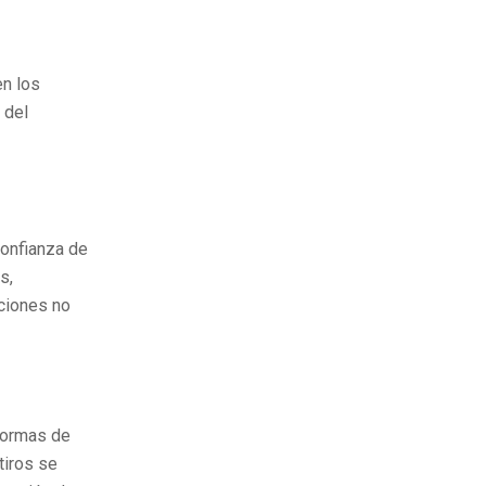
en los
 del
confianza de
s,
aciones no
 formas de
tiros se