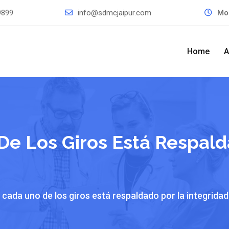
9899
info@sdmcjaipur.com
Mo
Home
A
De Los Giros Está Respald
 cada uno de los giros está respaldado por la integrida