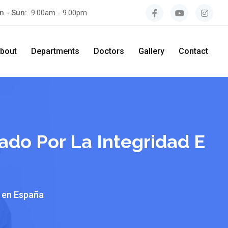
n - Sun:
9.00am - 9.00pm
bout
Departments
Doctors
Gallery
Contact
ado Por La Integridad E
d en España